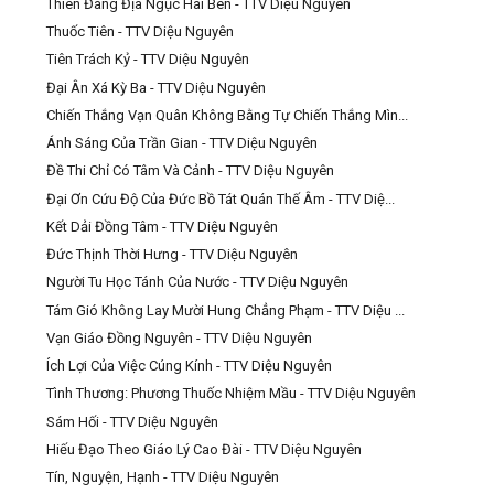
Thiên Đàng Địa Ngục Hai Bên - TTV Diệu Nguyên
Thuốc Tiên - TTV Diệu Nguyên
Tiên Trách Kỷ - TTV Diệu Nguyên
Đại Ân Xá Kỳ Ba - TTV Diệu Nguyên
Chiến Thắng Vạn Quân Không Bằng Tự Chiến Thắng Mìn...
Ánh Sáng Của Trần Gian - TTV Diệu Nguyên
Đề Thi Chỉ Có Tâm Và Cảnh - TTV Diệu Nguyên
Đại Ơn Cứu Độ Của Đức Bồ Tát Quán Thế Âm - TTV Diệ...
Kết Dải Đồng Tâm - TTV Diệu Nguyên
Đức Thịnh Thời Hưng - TTV Diệu Nguyên
Người Tu Học Tánh Của Nước - TTV Diệu Nguyên
Tám Gió Không Lay Mười Hung Chẳng Phạm - TTV Diệu ...
Vạn Giáo Đồng Nguyên - TTV Diệu Nguyên
Ích Lợi Của Việc Cúng Kính - TTV Diệu Nguyên
Tình Thương: Phương Thuốc Nhiệm Mầu - TTV Diệu Nguyên
Sám Hối - TTV Diệu Nguyên
Hiếu Đạo Theo Giáo Lý Cao Đài - TTV Diệu Nguyên
Tín, Nguyện, Hạnh - TTV Diệu Nguyên