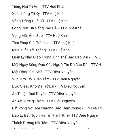
Tiếng Nói Tri Âm - TTV Huệ Khải
Xuân Lòng Tri Kỷ - TTV Huệ Khải
Vầng Trăng Quê Cũ - TTV Huệ Khải
Lòng Con Tin Đấng Cao Đài - TTV Huệ Khải
Vọng Một Ánh Sao - TTV Huệ Khải
Tâm Pháp Giải Trần Lao - TTV Huệ Khải
Mùa Xuân Tất Thắng - TTV Huệ Khải
Luân Lý Nho Giáo Trong Kinh Thế Đạo Cao Đài - TTV ...
Một Ngày Sống Đạo Của Người Tín Đồ Cao Đài - TTV H...
Một Dòng Bát Nhã - TTV Diệu Nguyên
Vun Tưới Cội Xuân Tâm - TTV Diệu Nguyên
Đức Giêsu Kitô Đã Trở Lại - TTV Diệu Nguyên
An Thuận Quả Duyên - TTV Diệu Nguyên
Ẩn Ác Dương Thiện - TTV Diệu Nguyên
Bất Vọng Sơ Tâm Phương Đắc Thủy Chung - TTV Diệu N...
Đào Lý Bất Ngôn Hạ Tự Thành Khê - TTV Diệu Nguyên
Thánh Đường Nội Tâm - TTV Diệu Nguyên