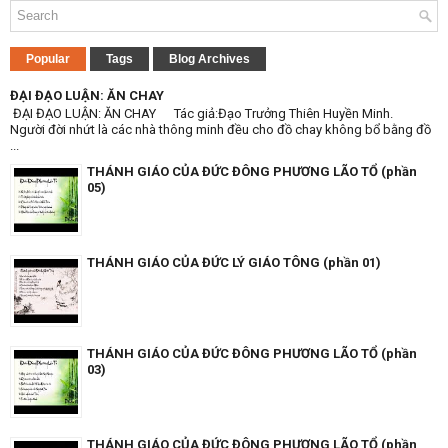
Popular
Tags
Blog Archives
ĐẠI ĐẠO LUẬN: ĂN CHAY
ĐẠI ĐẠO LUẬN: ĂN CHAY Tác giả:Đạo Trưởng Thiên Huyền Minh.
Người đời nhứt là các nhà thông minh đều cho đồ chay không bổ bằng đồ
...
THÁNH GIÁO CỦA ĐỨC ĐÔNG PHƯƠNG LÃO TỔ (phần
05)
THÁNH GIÁO CỦA ĐỨC LÝ GIÁO TÔNG (phần 01)
THÁNH GIÁO CỦA ĐỨC ĐÔNG PHƯƠNG LÃO TỔ (phần
03)
THÁNH GIÁO CỦA ĐỨC ĐÔNG PHƯƠNG LÃO TỔ (phần