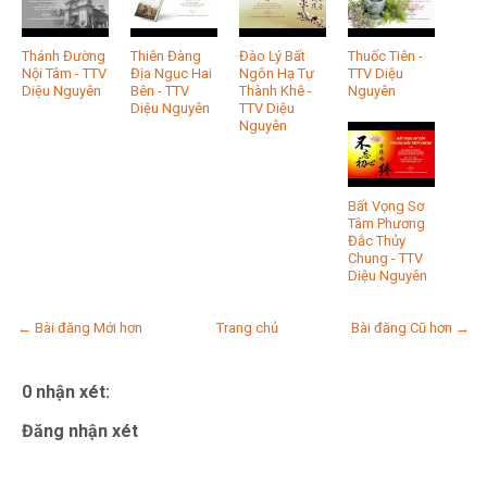
Thánh Đường
Thiên Đàng
Đào Lý Bất
Thuốc Tiên -
Nội Tâm - TTV
Địa Ngục Hai
Ngôn Hạ Tự
TTV Diệu
Diệu Nguyên
Bên - TTV
Thành Khê -
Nguyên
Diệu Nguyên
TTV Diệu
Nguyên
Bất Vọng Sơ
Tâm Phương
Đắc Thủy
Chung - TTV
Diệu Nguyên
← Bài đăng Mới hơn
Trang chủ
Bài đăng Cũ hơn →
0 nhận xét:
Đăng nhận xét