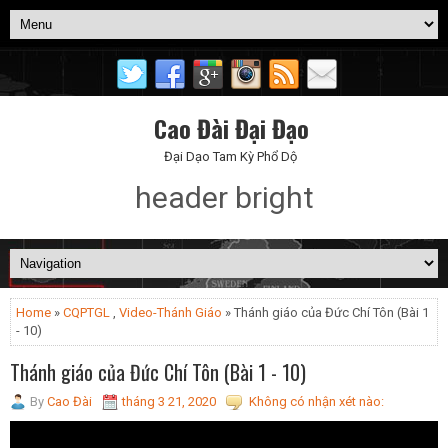
Cao Đài Đại Đạo
Đại Dạo Tam Kỳ Phổ Dộ
header bright
Home
»
CQPTGL
,
Video-Thánh Giáo
» Thánh giáo của Đức Chí Tôn (Bài 1
- 10)
Thánh giáo của Đức Chí Tôn (Bài 1 - 10)
By
Cao Đài
tháng 3 21, 2020
Không có nhận xét nào: