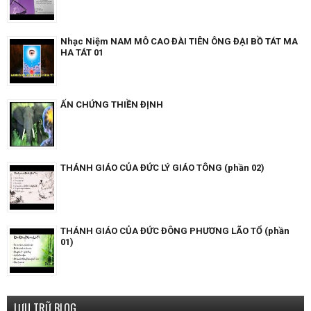
Nhạc Niệm NAM MÔ CAO ĐÀI TIÊN ÔNG ĐẠI BỒ TÁT MA
HA TÁT 01
ẤN CHỨNG THIỀN ĐỊNH
THÁNH GIÁO CỦA ĐỨC LÝ GIÁO TÔNG (phần 02)
THÁNH GIÁO CỦA ĐỨC ĐÔNG PHƯƠNG LÃO TỔ (phần
01)
LƯU TRỮ BLOG