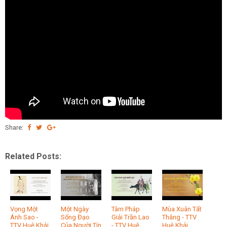
Share:
Related Posts:
Vọng Một
Một Ngày
Tâm Pháp
Mùa Xuân Tất
Ánh Sao -
Sống Đạo
Giải Trần Lao
Thắng - TTV
TTV Huệ Khải
Của Người Tín
- TTV Huệ
Huệ Khải