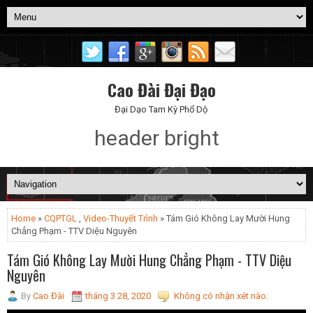
Cao Đài Đại Đạo
Đại Dạo Tam Kỳ Phổ Dộ
header bright
Home
»
CQPTGL
,
Video-Thuyết Trình
» Tám Gió Không Lay Mười Hung
Chẳng Phạm - TTV Diệu Nguyên
Tám Gió Không Lay Mười Hung Chẳng Phạm - TTV Diệu
Nguyên
By
Cao Đài
tháng 3 28, 2020
Không có nhận xét nào: