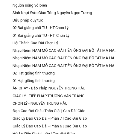
Nguồn sống vô biên
Sinh Nhựt Đức Giáo Tông Nguyễn Ngọc Tương
Bửu pháp quy tức
02 Bài giảng chữ TU - HT.Chơn Lý
01 Bài giảng chữ TU - HT. Chơn Lý
Hội Thánh Cao Đài Chơn Lý
Nhạc Niệm NAM MÔ CAO ĐÀI TIÊN ÔNG ĐẠI BỒ TÁT MA HA...
Nhạc Niệm NAM MÔ CAO ĐÀI TIÊN ÔNG ĐẠI BỒ TÁT MA HA...
Nhạc Niệm NAM MÔ CAO ĐÀI TIÊN ÔNG ĐẠI BỒ TÁT MA HA...
02 Hạt giống tình thương
01 Hạt giống tình thương
ĂN CHAY - Bảo Pháp NGUYỄN TRUNG HẬU
GIÁO LÝ - TIẾP PHÁP TRƯƠNG VĂN TRÀNG
CHƠN LÝ - NGUYỄN TRUNG HẬU
Đạo Cao Đài Châu Thân Giải | Cao Đài Giáo
Giáo Lý Đạo Cao Đài - Phần 7 | Cao Đài Giáo
Giáo Lý Đạo Cao Đài - Phần 6 | Cao Đài Giáo
Hội Lý Xiển Chơn Luận | Cao Đài Giáo