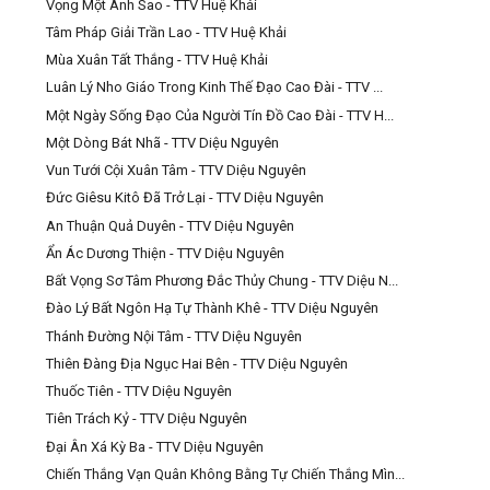
Vọng Một Ánh Sao - TTV Huệ Khải
Tâm Pháp Giải Trần Lao - TTV Huệ Khải
Mùa Xuân Tất Thắng - TTV Huệ Khải
Luân Lý Nho Giáo Trong Kinh Thế Đạo Cao Đài - TTV ...
Một Ngày Sống Đạo Của Người Tín Đồ Cao Đài - TTV H...
Một Dòng Bát Nhã - TTV Diệu Nguyên
Vun Tưới Cội Xuân Tâm - TTV Diệu Nguyên
Đức Giêsu Kitô Đã Trở Lại - TTV Diệu Nguyên
An Thuận Quả Duyên - TTV Diệu Nguyên
Ẩn Ác Dương Thiện - TTV Diệu Nguyên
Bất Vọng Sơ Tâm Phương Đắc Thủy Chung - TTV Diệu N...
Đào Lý Bất Ngôn Hạ Tự Thành Khê - TTV Diệu Nguyên
Thánh Đường Nội Tâm - TTV Diệu Nguyên
Thiên Đàng Địa Ngục Hai Bên - TTV Diệu Nguyên
Thuốc Tiên - TTV Diệu Nguyên
Tiên Trách Kỷ - TTV Diệu Nguyên
Đại Ân Xá Kỳ Ba - TTV Diệu Nguyên
Chiến Thắng Vạn Quân Không Bằng Tự Chiến Thắng Mìn...