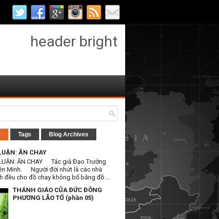
header bright
r
Tags
Blog Archives
LUẬN: ĂN CHAY
LUẬN: ĂN CHAY Tác giả:Đạo Trưởng
ền Minh. Người đời nhứt là các nhà
h đều cho đồ chay không bổ bằng đồ ...
THÁNH GIÁO CỦA ĐỨC ĐÔNG
PHƯƠNG LÃO TỔ (phần 05)