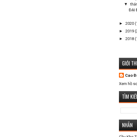
▼
thá
ĐẠI
►
2020
(
►
2019
(
►
2018
(
GIỚI TH
Cao Đ
Xem hồ sơ
TÌM KI
NHÃN
Cầu Kho 