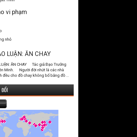
o vi phạm
o
ang nhỏ
ẠO LUẬN: ĂN CHAY
LUẬN: ĂN CHAY Tác giả:Đạo Trưởng
ền Minh. Người đời nhứt là các nhà
h đều cho đồ chay không bổ bằng đồ ...
 ĐỔI