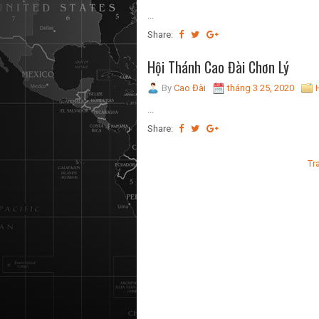
...
Share:
Hội Thánh Cao Đài Chơn Lý
By
Cao Đài
tháng 3 25, 2020
...
Share:
Tr