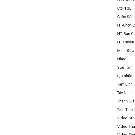
CQPTGL
Cuộc Sốn
HT-Chơn L
HT. Ban C
HT.Truyền
Minh Đức
Nhạc
Sưu Tầm
tạo nhãn
Tâm Linh
Tây Ninh
Thánh Gi
Tiên Thiên
Video-Sư
Video-Thá
Video-Thu