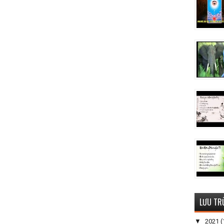
LƯU TR
▼
2021
(