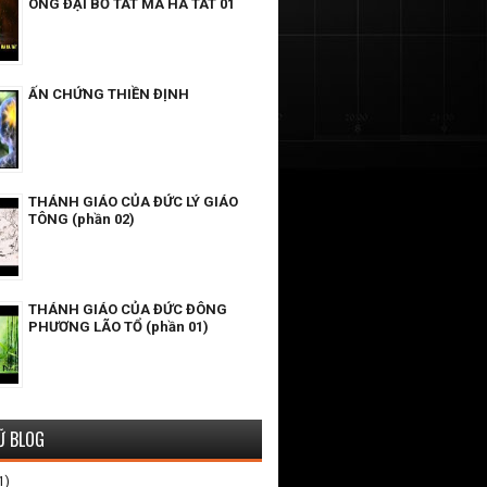
ÔNG ĐẠI BỒ TÁT MA HA TÁT 01
ẤN CHỨNG THIỀN ĐỊNH
THÁNH GIÁO CỦA ĐỨC LÝ GIÁO
TÔNG (phần 02)
THÁNH GIÁO CỦA ĐỨC ĐÔNG
PHƯƠNG LÃO TỔ (phần 01)
Ữ BLOG
1)