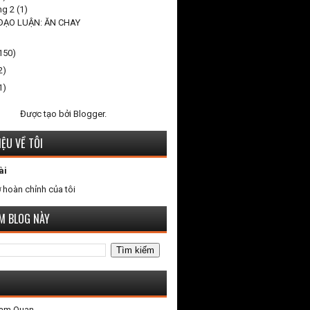
ng 2
(1)
 ĐẠO LUẬN: ĂN CHAY
150)
2)
1)
Được tạo bởi
Blogger
.
IỆU VỀ TÔI
ài
 hoàn chỉnh của tôi
ẾM BLOG NÀY
Tam Quan