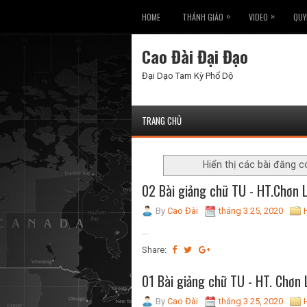
»
»
HOME
THÁNH GIÁO
VIDEO
QUY
Cao Đài Đại Đạo
Đại Dạo Tam Kỳ Phổ Dộ
TRANG CHỦ
Hiển thị các bài đăng 
02 Bài giảng chữ TU - HT.Chơn 
By
Cao Đài
tháng 3 25, 2020
...
Share:
01 Bài giảng chữ TU - HT. Chơn 
By
Cao Đài
tháng 3 25, 2020