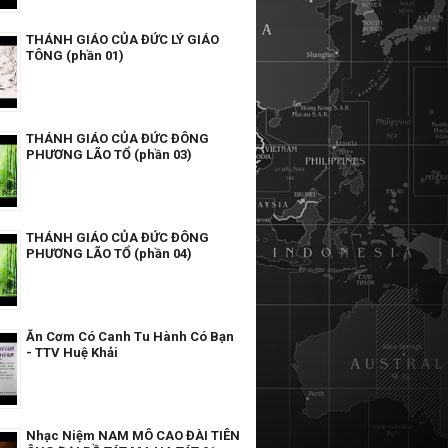
THÁNH GIÁO CỦA ĐỨC LÝ GIÁO
TÔNG (phần 01)
THÁNH GIÁO CỦA ĐỨC ĐÔNG
PHƯƠNG LÃO TỔ (phần 03)
THÁNH GIÁO CỦA ĐỨC ĐÔNG
PHƯƠNG LÃO TỔ (phần 04)
Ăn Cơm Có Canh Tu Hành Có Bạn
- TTV Huệ Khải
Nhạc Niệm NAM MÔ CAO ĐÀI TIÊN