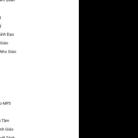
g
ý
hỉnh Đạo
 Giáo
 Nho Giáo
áo-MP3
u Tầm
nh Giáo
yết Trình