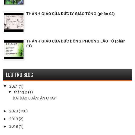
THÁNH GIÁO CỦA ĐỨC LÝ GIÁO TÔNG (phần 02)
THÁNH GIÁO CỦA ĐỨC ĐÔNG PHƯƠNG LÃO TỔ (phần
01)
LƯU TRỮ BLOG
▼
2021
(1)
▼
tháng 2
(1)
ĐẠI ĐẠO LUẬN: ĂN CHAY
►
2020
(150)
►
2019
(2)
►
2018
(1)