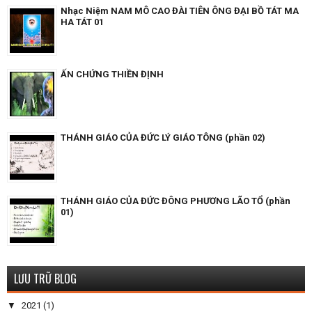
Nhạc Niệm NAM MÔ CAO ĐÀI TIÊN ÔNG ĐẠI BỒ TÁT MA
HA TÁT 01
ẤN CHỨNG THIỀN ĐỊNH
THÁNH GIÁO CỦA ĐỨC LÝ GIÁO TÔNG (phần 02)
THÁNH GIÁO CỦA ĐỨC ĐÔNG PHƯƠNG LÃO TỔ (phần
01)
LƯU TRỮ BLOG
▼
2021
(1)