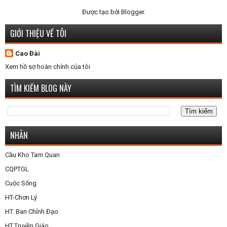
Được tạo bởi
Blogger
.
GIỚI THIỆU VỀ TÔI
Cao Đài
Xem hồ sơ hoàn chỉnh của tôi
TÌM KIẾM BLOG NÀY
NHÃN
Cầu Kho Tam Quan
CQPTGL
Cuộc Sống
HT-Chơn Lý
HT. Ban Chỉnh Đạo
HT.Truyền Giáo