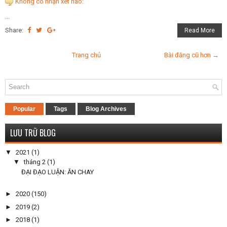
Không có nhận xét nào:
...
Share:
Read More
Trang chủ
Bài đăng cũ hơn →
Popular
Tags
Blog Archives
LƯU TRỮ BLOG
▼
2021
(1)
▼
tháng 2
(1)
ĐẠI ĐẠO LUẬN: ĂN CHAY
►
2020
(150)
►
2019
(2)
►
2018
(1)