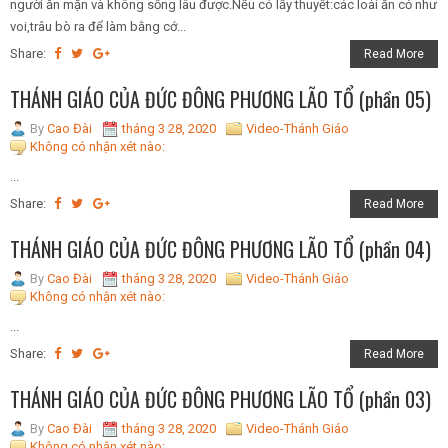
người ăn mặn và không sống lâu được.Nếu có lấy thuyết:các loài ăn cỏ như
voi,trâu bò ra để làm bằng cớ...
Share:
Read More
THÁNH GIÁO CỦA ĐỨC ĐÔNG PHƯƠNG LÃO TỔ (phần 05)
By
Cao Đài
tháng 3 28, 2020
Video-Thánh Giáo
Không có nhận xét nào:
...
Share:
Read More
THÁNH GIÁO CỦA ĐỨC ĐÔNG PHƯƠNG LÃO TỔ (phần 04)
By
Cao Đài
tháng 3 28, 2020
Video-Thánh Giáo
Không có nhận xét nào:
...
Share:
Read More
THÁNH GIÁO CỦA ĐỨC ĐÔNG PHƯƠNG LÃO TỔ (phần 03)
By
Cao Đài
tháng 3 28, 2020
Video-Thánh Giáo
Không có nhận xét nào: