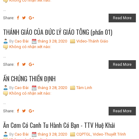
Không có nhận xét nào:
...
Share:
Read More
THÁNH GIÁO CỦA ĐỨC LÝ GIÁO TÔNG (phần 01)
By
Cao Đài
tháng 3 28, 2020
Video-Thánh Giáo
Không có nhận xét nào:
...
Share:
Read More
ẤN CHỨNG THIỀN ĐỊNH
By
Cao Đài
tháng 3 28, 2020
Tâm Linh
Không có nhận xét nào:
...
Share:
Read More
Ăn Cơm Có Canh Tu Hành Có Bạn - TTV Huệ Khải
By
Cao Đài
tháng 3 28, 2020
CQPTGL
,
Video-Thuyết Trình