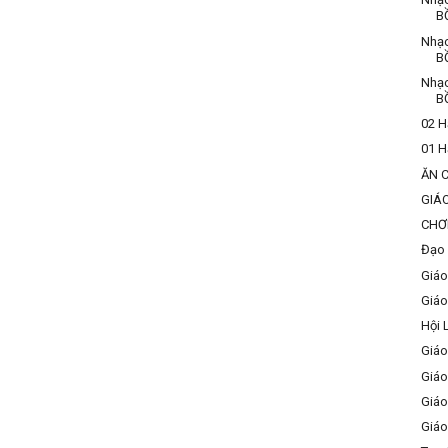
B
Nhạ
B
Nhạ
B
02 H
01 H
ĂN 
GIÁ
CHƠ
Đạo 
Giáo
Giáo
Hội 
Giáo
Giáo
Giáo
Giáo