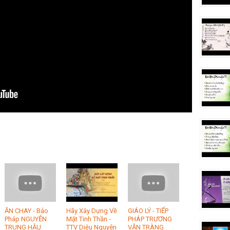
ĂN CHAY - Bảo
Hãy Xây Dựng Về
GIÁO LÝ - TIẾP
Pháp NGUYỄN
Mặt Tinh Thần -
PHÁP TRƯƠNG
TRUNG HẬU
TTV Diệu Nguyên
VĂN TRÀNG