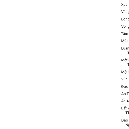
Xuân
Vầng
Lòng
Vọng
Tâm 
Mùa 
Luân
- 
Một 
- 
Một 
Vun 
Đức 
An T
Ẩn Á
Bất 
TT
Đào 
N