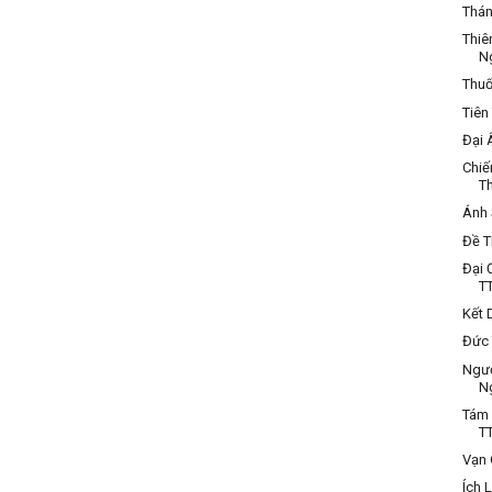
Thán
Thiê
N
Thuố
Tiên
Đại 
Chiế
Th
Ánh 
Đề T
Đại 
TT
Kết 
Đức 
Ngườ
N
Tám 
TT
Vạn 
Ích 