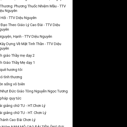
 Thương: Phương Thuốc Nhiệm Mầu - TTV
iệu Nguyên
Hối - TTV Diệu Nguyên
 Đạo Theo Giáo Lý Cao Đài - TTV Diệu
guyên
 Nguyện, Hạnh - TTV Diệu Nguyên
Xây Dựng Về Mặt Tinh Thần - TTV Diệu
guyên
h giáo Thầy mẹ dạy 2
h Giáo Thầy Mẹ dạy 1
quê hương tôi
có tình thương
n sống vô biên
 Nhựt Đức Giáo Tông Nguyễn Ngọc Tương
pháp quy tức
ài giảng chữ TU - HT.Chơn Lý
ài giảng chữ TU - HT. Chơn Lý
Thánh Cao Đài Chơn Lý
c Niệm NAM MÔ CAO ĐÀI TIÊN ÔNG ĐẠI