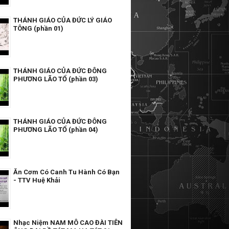
THÁNH GIÁO CỦA ĐỨC LÝ GIÁO
TÔNG (phần 01)
THÁNH GIÁO CỦA ĐỨC ĐÔNG
PHƯƠNG LÃO TỔ (phần 03)
THÁNH GIÁO CỦA ĐỨC ĐÔNG
PHƯƠNG LÃO TỔ (phần 04)
Ăn Cơm Có Canh Tu Hành Có Bạn
- TTV Huệ Khải
Nhạc Niệm NAM MÔ CAO ĐÀI TIÊN