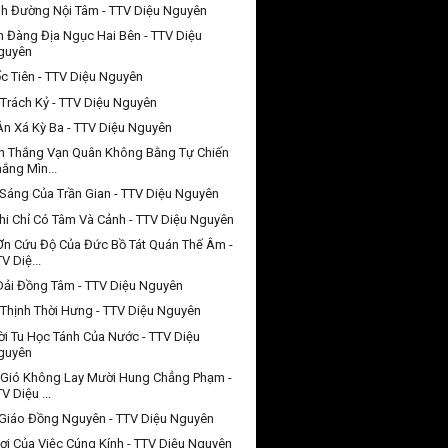
h Đường Nội Tâm - TTV Diệu Nguyên
n Đàng Địa Ngục Hai Bên - TTV Diệu
guyên
c Tiên - TTV Diệu Nguyên
 Trách Kỷ - TTV Diệu Nguyên
Ân Xá Kỳ Ba - TTV Diệu Nguyên
n Thắng Vạn Quân Không Bằng Tự Chiến
ắng Mìn...
Sáng Của Trần Gian - TTV Diệu Nguyên
hi Chỉ Có Tâm Và Cảnh - TTV Diệu Nguyên
Ơn Cứu Độ Của Đức Bồ Tát Quán Thế Âm -
V Diệ...
Dải Đồng Tâm - TTV Diệu Nguyên
Thịnh Thời Hưng - TTV Diệu Nguyên
i Tu Học Tánh Của Nước - TTV Diệu
guyên
Gió Không Lay Mười Hung Chẳng Phạm -
V Diệu ...
Giáo Đồng Nguyên - TTV Diệu Nguyên
Lợi Của Việc Cúng Kính - TTV Diệu Nguyên