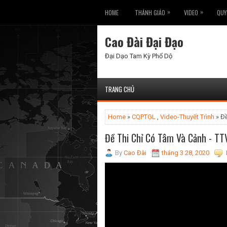
»
»
HOME
THÁNH GIÁO
VIDEO
QUY
Cao Đài Đại Đạo
Đại Dạo Tam Kỳ Phổ Dộ
TRANG CHỦ
Home
»
CQPTGL
,
Video-Thuyết Trình
» Đề
Đề Thi Chỉ Có Tâm Và Cảnh - TT
By
Cao Đài
tháng 3 28, 2020