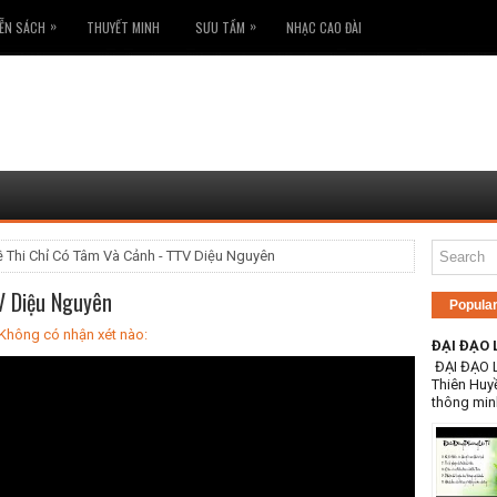
»
»
ỄN SÁCH
THUYẾT MINH
SƯU TẦM
NHẠC CAO ĐÀI
 Thi Chỉ Có Tâm Và Cảnh - TTV Diệu Nguyên
V Diệu Nguyên
Popula
Không có nhận xét nào:
ĐẠI ĐẠO 
ĐẠI ĐẠO 
Thiên Huy
thông min