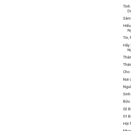
Tình
D
Sám 
Hiếu
N
Tín,
Hãy 
N
Thán
Thán
Cho 
Nơi 
Nguồ
Sinh
Bửu 
02 B
01 B
Hội 
Nhạ