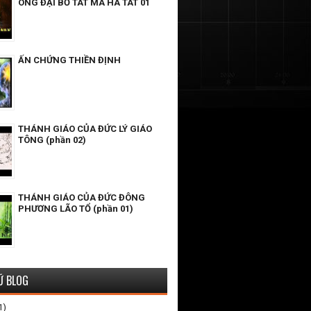
ÔNG ĐẠI BỒ TÁT MA HA TÁT 01
ẤN CHỨNG THIỀN ĐỊNH
THÁNH GIÁO CỦA ĐỨC LÝ GIÁO
TÔNG (phần 02)
THÁNH GIÁO CỦA ĐỨC ĐÔNG
PHƯƠNG LÃO TỔ (phần 01)
Ữ BLOG
1)