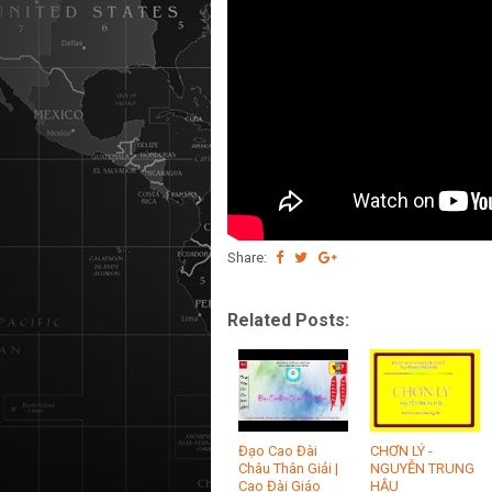
Share:
Related Posts:
Đạo Cao Đài
CHƠN LÝ -
Châu Thân Giải |
NGUYỄN TRUNG
Cao Đài Giáo
HẬU