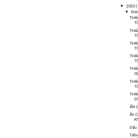
▼
2020
(
▼
thá
THÁ
T
THÁ
T
THÁ
T
THÁ
T
THÁ
0
THÁ
T
THÁ
0
ẤN 
Ăn C
K
Dấu 
Tiến