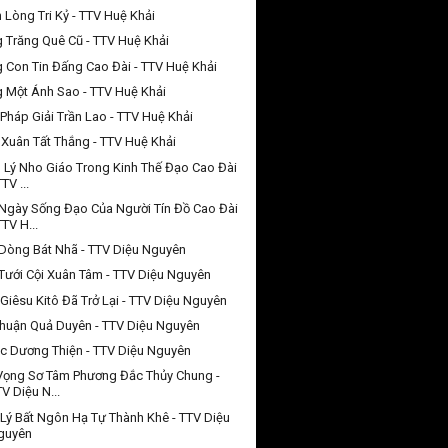
 Lòng Tri Kỷ - TTV Huệ Khải
 Trăng Quê Cũ - TTV Huệ Khải
 Con Tin Đấng Cao Đài - TTV Huệ Khải
 Một Ánh Sao - TTV Huệ Khải
Pháp Giải Trần Lao - TTV Huệ Khải
Xuân Tất Thắng - TTV Huệ Khải
 Lý Nho Giáo Trong Kinh Thế Đạo Cao Đài
TTV ...
Ngày Sống Đạo Của Người Tín Đồ Cao Đài
TTV H...
Dòng Bát Nhã - TTV Diệu Nguyên
Tưới Cội Xuân Tâm - TTV Diệu Nguyên
Giêsu Kitô Đã Trở Lại - TTV Diệu Nguyên
huận Quả Duyên - TTV Diệu Nguyên
c Dương Thiện - TTV Diệu Nguyên
Vọng Sơ Tâm Phương Đắc Thủy Chung -
V Diệu N...
Lý Bất Ngôn Hạ Tự Thành Khê - TTV Diệu
guyên