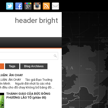
header bright
r
Tags
Blog Archives
LUẬN: ĂN CHAY
LUẬN: ĂN CHAY Tác giả:Đạo Trưởng
ền Minh. Người đời nhứt là các nhà
h đều cho đồ chay không bổ bằng đồ ...
THÁNH GIÁO CỦA ĐỨC ĐÔNG
PHƯƠNG LÃO TỔ (phần 05)