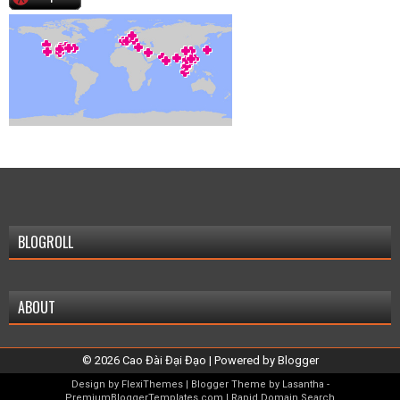
BLOGROLL
ABOUT
©
2026
Cao Đài Đại Đạo
| Powered by
Blogger
Design by
FlexiThemes
| Blogger Theme by
Lasantha
-
PremiumBloggerTemplates.com
|
Rapid Domain Search