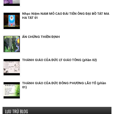
Nhạc Niệm NAM MÔ CAO ĐÀI TIÊN ÔNG ĐẠI BỒ TÁT MA
HA TÁT 01
ẤN CHỨNG THIỀN ĐỊNH
THÁNH GIÁO CỦA ĐỨC LÝ GIÁO TÔNG (phần 02)
THÁNH GIÁO CỦA ĐỨC ĐÔNG PHƯƠNG LÃO TỔ (phần
01)
LƯU TRỮ BLOG