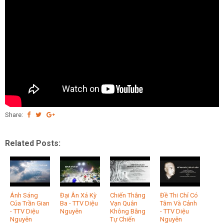
Share:
Related Posts:
Ánh Sáng
Đại Ân Xá Kỳ
Chiến Thắng
Đề Thi Chỉ Có
Của Trần Gian
Ba - TTV Diệu
Vạn Quân
Tâm Và Cảnh
- TTV Diệu
Nguyên
Không Bằng
- TTV Diệu
Nguyên
Tự Chiến
Nguyên