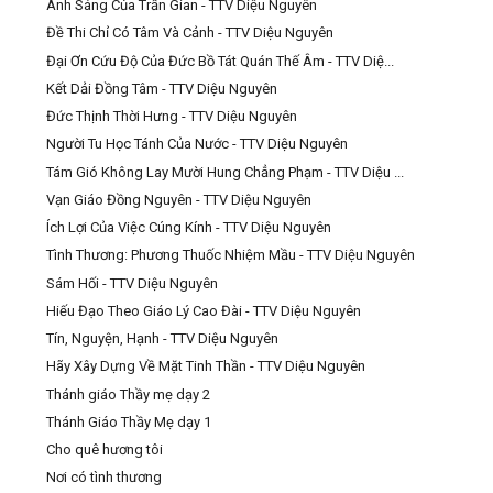
Ánh Sáng Của Trần Gian - TTV Diệu Nguyên
Đề Thi Chỉ Có Tâm Và Cảnh - TTV Diệu Nguyên
Đại Ơn Cứu Độ Của Đức Bồ Tát Quán Thế Âm - TTV Diệ...
Kết Dải Đồng Tâm - TTV Diệu Nguyên
Đức Thịnh Thời Hưng - TTV Diệu Nguyên
Người Tu Học Tánh Của Nước - TTV Diệu Nguyên
Tám Gió Không Lay Mười Hung Chẳng Phạm - TTV Diệu ...
Vạn Giáo Đồng Nguyên - TTV Diệu Nguyên
Ích Lợi Của Việc Cúng Kính - TTV Diệu Nguyên
Tình Thương: Phương Thuốc Nhiệm Mầu - TTV Diệu Nguyên
Sám Hối - TTV Diệu Nguyên
Hiếu Đạo Theo Giáo Lý Cao Đài - TTV Diệu Nguyên
Tín, Nguyện, Hạnh - TTV Diệu Nguyên
Hãy Xây Dựng Về Mặt Tinh Thần - TTV Diệu Nguyên
Thánh giáo Thầy mẹ dạy 2
Thánh Giáo Thầy Mẹ dạy 1
Cho quê hương tôi
Nơi có tình thương