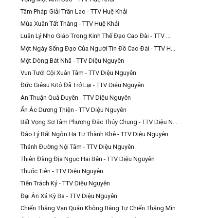
Tâm Pháp Giải Trần Lao - TTV Huệ Khải
Mùa Xuân Tất Thắng - TTV Huệ Khải
Luân Lý Nho Giáo Trong Kinh Thế Đạo Cao Đài - TTV ...
Một Ngày Sống Đạo Của Người Tín Đồ Cao Đài - TTV H...
Một Dòng Bát Nhã - TTV Diệu Nguyên
Vun Tưới Cội Xuân Tâm - TTV Diệu Nguyên
Đức Giêsu Kitô Đã Trở Lại - TTV Diệu Nguyên
An Thuận Quả Duyên - TTV Diệu Nguyên
Ẩn Ác Dương Thiện - TTV Diệu Nguyên
Bất Vọng Sơ Tâm Phương Đắc Thủy Chung - TTV Diệu N...
Đào Lý Bất Ngôn Hạ Tự Thành Khê - TTV Diệu Nguyên
Thánh Đường Nội Tâm - TTV Diệu Nguyên
Thiên Đàng Địa Ngục Hai Bên - TTV Diệu Nguyên
Thuốc Tiên - TTV Diệu Nguyên
Tiên Trách Kỷ - TTV Diệu Nguyên
Đại Ân Xá Kỳ Ba - TTV Diệu Nguyên
Chiến Thắng Vạn Quân Không Bằng Tự Chiến Thắng Mìn...