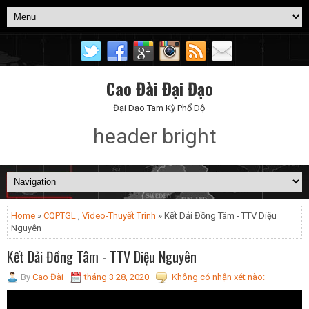
Cao Đài Đại Đạo
Đại Dạo Tam Kỳ Phổ Dộ
header bright
Home
»
CQPTGL
,
Video-Thuyết Trình
» Kết Dải Đồng Tâm - TTV Diệu
Nguyên
Kết Dải Đồng Tâm - TTV Diệu Nguyên
By
Cao Đài
tháng 3 28, 2020
Không có nhận xét nào: