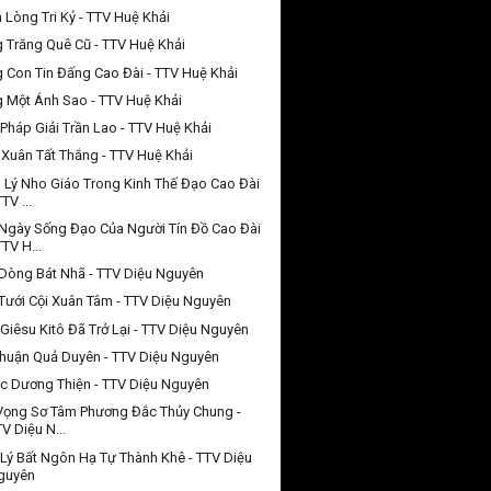
 Lòng Tri Kỷ - TTV Huệ Khải
 Trăng Quê Cũ - TTV Huệ Khải
 Con Tin Đấng Cao Đài - TTV Huệ Khải
 Một Ánh Sao - TTV Huệ Khải
Pháp Giải Trần Lao - TTV Huệ Khải
Xuân Tất Thắng - TTV Huệ Khải
 Lý Nho Giáo Trong Kinh Thế Đạo Cao Đài
TTV ...
Ngày Sống Đạo Của Người Tín Đồ Cao Đài
TTV H...
Dòng Bát Nhã - TTV Diệu Nguyên
Tưới Cội Xuân Tâm - TTV Diệu Nguyên
Giêsu Kitô Đã Trở Lại - TTV Diệu Nguyên
huận Quả Duyên - TTV Diệu Nguyên
c Dương Thiện - TTV Diệu Nguyên
Vọng Sơ Tâm Phương Đắc Thủy Chung -
V Diệu N...
Lý Bất Ngôn Hạ Tự Thành Khê - TTV Diệu
guyên