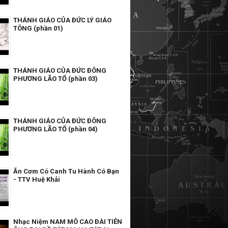
THÁNH GIÁO CỦA ĐỨC LÝ GIÁO
TÔNG (phần 01)
THÁNH GIÁO CỦA ĐỨC ĐÔNG
PHƯƠNG LÃO TỔ (phần 03)
THÁNH GIÁO CỦA ĐỨC ĐÔNG
PHƯƠNG LÃO TỔ (phần 04)
Ăn Cơm Có Canh Tu Hành Có Bạn
- TTV Huệ Khải
Nhạc Niệm NAM MÔ CAO ĐÀI TIÊN