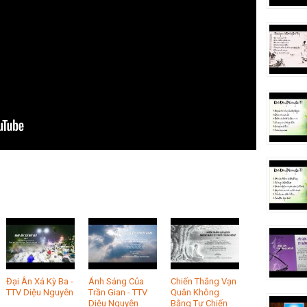
Đại Ân Xá Kỳ Ba -
Ánh Sáng Của
Chiến Thắng Vạn
TTV Diệu Nguyên
Trần Gian - TTV
Quân Không
Diệu Nguyên
Bằng Tự Chiến