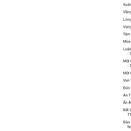
Xuân
Vầng
Lòng
Vọng
Tâm 
Mùa 
Luân
- 
Một 
- 
Một 
Vun 
Đức 
An T
Ẩn Á
Bất 
TT
Đào 
N