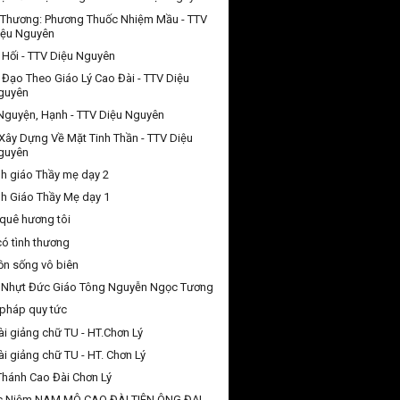
 Thương: Phương Thuốc Nhiệm Mầu - TTV
iệu Nguyên
Hối - TTV Diệu Nguyên
 Đạo Theo Giáo Lý Cao Đài - TTV Diệu
guyên
 Nguyện, Hạnh - TTV Diệu Nguyên
Xây Dựng Về Mặt Tinh Thần - TTV Diệu
guyên
h giáo Thầy mẹ dạy 2
h Giáo Thầy Mẹ dạy 1
quê hương tôi
có tình thương
n sống vô biên
 Nhựt Đức Giáo Tông Nguyễn Ngọc Tương
pháp quy tức
ài giảng chữ TU - HT.Chơn Lý
ài giảng chữ TU - HT. Chơn Lý
Thánh Cao Đài Chơn Lý
c Niệm NAM MÔ CAO ĐÀI TIÊN ÔNG ĐẠI