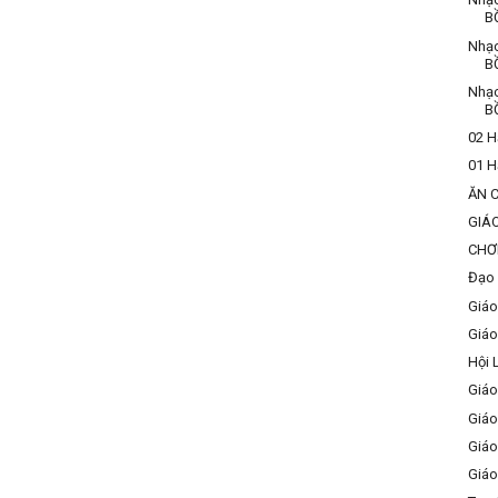
B
Nhạ
B
Nhạ
B
02 H
01 H
ĂN 
GIÁ
CHƠ
Đạo 
Giáo
Giáo
Hội 
Giáo
Giáo
Giáo
Giáo