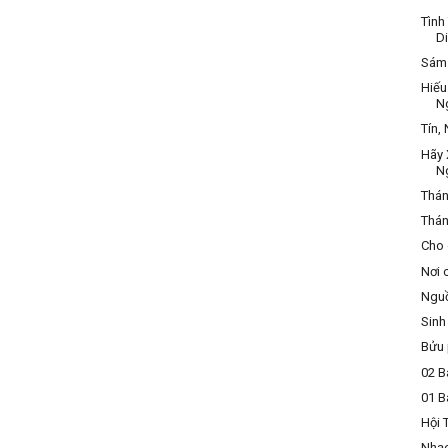
Tình
D
Sám 
Hiếu
N
Tín,
Hãy 
N
Thán
Thán
Cho 
Nơi 
Nguồ
Sinh
Bửu 
02 B
01 B
Hội 
Nhạ