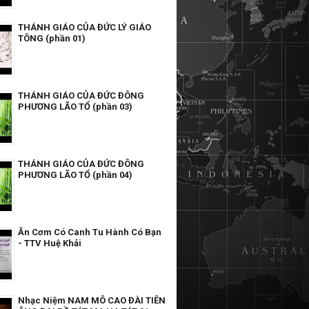
THÁNH GIÁO CỦA ĐỨC LÝ GIÁO
TÔNG (phần 01)
THÁNH GIÁO CỦA ĐỨC ĐÔNG
PHƯƠNG LÃO TỔ (phần 03)
THÁNH GIÁO CỦA ĐỨC ĐÔNG
PHƯƠNG LÃO TỔ (phần 04)
Ăn Cơm Có Canh Tu Hành Có Bạn
- TTV Huệ Khải
Nhạc Niệm NAM MÔ CAO ĐÀI TIÊN