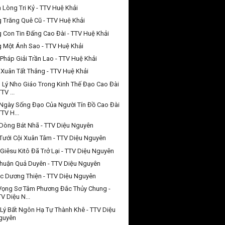
 Lòng Tri Kỷ - TTV Huệ Khải
 Trăng Quê Cũ - TTV Huệ Khải
 Con Tin Đấng Cao Đài - TTV Huệ Khải
 Một Ánh Sao - TTV Huệ Khải
Pháp Giải Trần Lao - TTV Huệ Khải
Xuân Tất Thắng - TTV Huệ Khải
 Lý Nho Giáo Trong Kinh Thế Đạo Cao Đài
TTV ...
Ngày Sống Đạo Của Người Tín Đồ Cao Đài
TTV H...
Dòng Bát Nhã - TTV Diệu Nguyên
Tưới Cội Xuân Tâm - TTV Diệu Nguyên
Giêsu Kitô Đã Trở Lại - TTV Diệu Nguyên
huận Quả Duyên - TTV Diệu Nguyên
c Dương Thiện - TTV Diệu Nguyên
Vọng Sơ Tâm Phương Đắc Thủy Chung -
V Diệu N...
Lý Bất Ngôn Hạ Tự Thành Khê - TTV Diệu
guyên