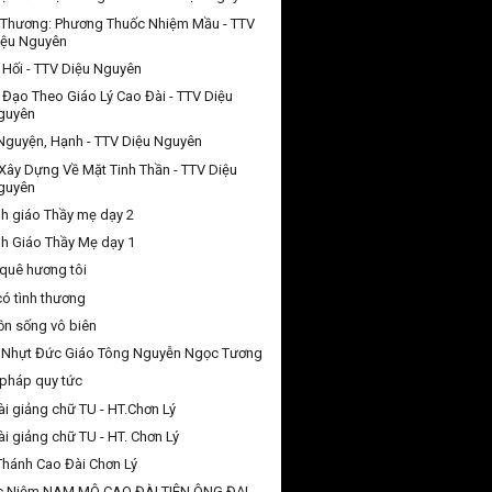
 Thương: Phương Thuốc Nhiệm Mầu - TTV
iệu Nguyên
Hối - TTV Diệu Nguyên
 Đạo Theo Giáo Lý Cao Đài - TTV Diệu
guyên
 Nguyện, Hạnh - TTV Diệu Nguyên
Xây Dựng Về Mặt Tinh Thần - TTV Diệu
guyên
h giáo Thầy mẹ dạy 2
h Giáo Thầy Mẹ dạy 1
quê hương tôi
có tình thương
n sống vô biên
 Nhựt Đức Giáo Tông Nguyễn Ngọc Tương
pháp quy tức
ài giảng chữ TU - HT.Chơn Lý
ài giảng chữ TU - HT. Chơn Lý
Thánh Cao Đài Chơn Lý
c Niệm NAM MÔ CAO ĐÀI TIÊN ÔNG ĐẠI