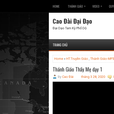
»
»
HOME
THÁNH GIÁO
VIDEO
QUY
Cao Đài Đại Đạo
Đại Dạo Tam Kỳ Phổ Dộ
TRANG CHỦ
Home
»
HT.Truyền Giáo
,
Thánh Giáo-MP
Thánh Giáo Thầy Mẹ dạy 1
By
Cao Đài
tháng 3 28, 2020