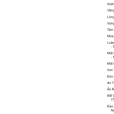
Xuân
Vầng
Lòng
Vọng
Tâm 
Mùa 
Luân
- 
Một 
- 
Một 
Vun 
Đức 
An T
Ẩn Á
Bất 
TT
Đào 
N