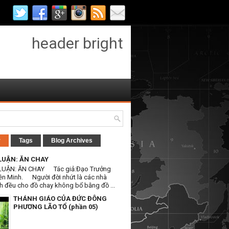
header bright
r
Tags
Blog Archives
LUẬN: ĂN CHAY
LUẬN: ĂN CHAY Tác giả:Đạo Trưởng
ền Minh. Người đời nhứt là các nhà
h đều cho đồ chay không bổ bằng đồ ...
THÁNH GIÁO CỦA ĐỨC ĐÔNG
PHƯƠNG LÃO TỔ (phần 05)