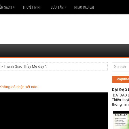
»
»
ỄN SÁCH
THUYẾT MINH
SƯU TẦM
NHẠC CAO ĐÀI
3
» Thánh Giáo Thầy Mẹ dạy 1
Popula
Không có nhận xét nào:
ĐẠI ĐẠO 
ĐẠI ĐẠO 
Thiên Huy
thông min