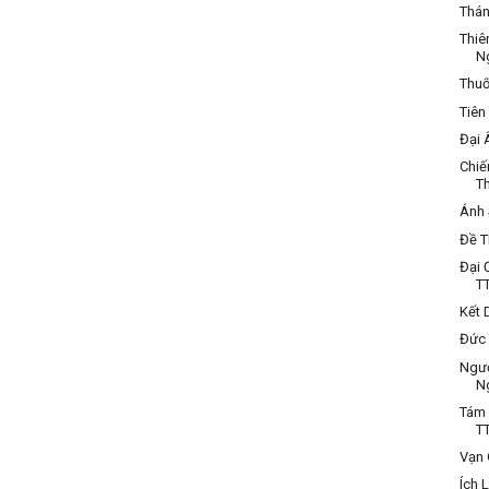
Thán
Thiê
N
Thuố
Tiên
Đại 
Chiế
Th
Ánh 
Đề T
Đại 
TT
Kết 
Đức 
Ngườ
N
Tám 
TT
Vạn 
Ích 