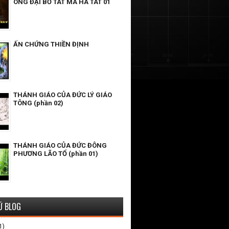
ÔNG ĐẠI BỒ TÁT MA HA TÁT 01
ẤN CHỨNG THIỀN ĐỊNH
THÁNH GIÁO CỦA ĐỨC LÝ GIÁO
TÔNG (phần 02)
THÁNH GIÁO CỦA ĐỨC ĐÔNG
PHƯƠNG LÃO TỔ (phần 01)
Ữ BLOG
1)