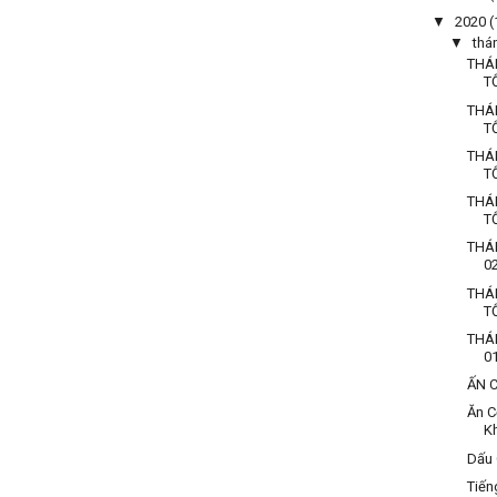
▼
2020
(
▼
thá
THÁ
T
THÁ
T
THÁ
T
THÁ
T
THÁ
0
THÁ
T
THÁ
0
ẤN 
Ăn C
K
Dấu 
Tiến