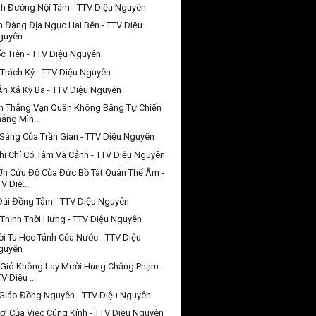
h Đường Nội Tâm - TTV Diệu Nguyên
n Đàng Địa Ngục Hai Bên - TTV Diệu
guyên
c Tiên - TTV Diệu Nguyên
 Trách Kỷ - TTV Diệu Nguyên
Ân Xá Kỳ Ba - TTV Diệu Nguyên
n Thắng Vạn Quân Không Bằng Tự Chiến
ắng Mìn...
Sáng Của Trần Gian - TTV Diệu Nguyên
hi Chỉ Có Tâm Và Cảnh - TTV Diệu Nguyên
Ơn Cứu Độ Của Đức Bồ Tát Quán Thế Âm -
V Diệ...
Dải Đồng Tâm - TTV Diệu Nguyên
Thịnh Thời Hưng - TTV Diệu Nguyên
i Tu Học Tánh Của Nước - TTV Diệu
guyên
Gió Không Lay Mười Hung Chẳng Phạm -
V Diệu ...
Giáo Đồng Nguyên - TTV Diệu Nguyên
Lợi Của Việc Cúng Kính - TTV Diệu Nguyên