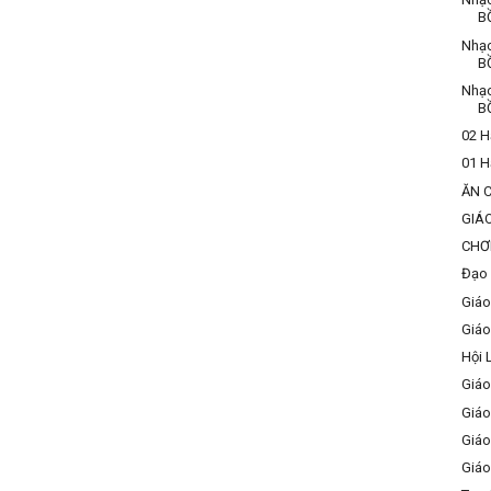
B
Nhạ
B
Nhạ
B
02 H
01 H
ĂN 
GIÁ
CHƠ
Đạo 
Giáo
Giáo
Hội 
Giáo
Giáo
Giáo
Giáo