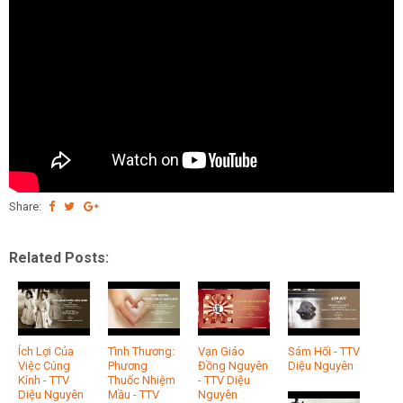
Share:
Related Posts:
Ích Lợi Của
Tình Thương:
Vạn Giáo
Sám Hối - TTV
Việc Cúng
Phương
Đồng Nguyên
Diệu Nguyên
Kính - TTV
Thuốc Nhiệm
- TTV Diệu
Diệu Nguyên
Mầu - TTV
Nguyên