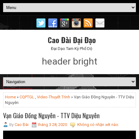
Cao Đài Đại Đạo
Đại Dạo Tam Kỳ Phổ Dộ
header bright
Home
»
CQPTGL
,
Video-Thuyết Trình
» Vạn Giáo Đồng Nguyên - TTV Diệu
Nguyên
Vạn Giáo Đồng Nguyên - TTV Diệu Nguyên
By
Cao Đài
tháng 3 28, 2020
Không có nhận xét nào: