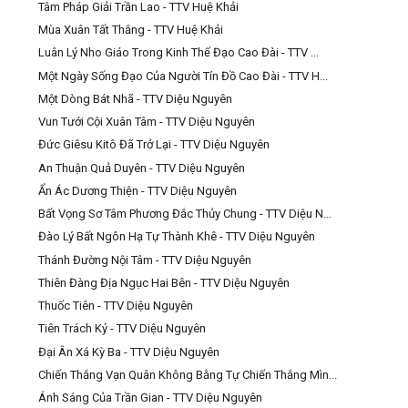
Tâm Pháp Giải Trần Lao - TTV Huệ Khải
Mùa Xuân Tất Thắng - TTV Huệ Khải
Luân Lý Nho Giáo Trong Kinh Thế Đạo Cao Đài - TTV ...
Một Ngày Sống Đạo Của Người Tín Đồ Cao Đài - TTV H...
Một Dòng Bát Nhã - TTV Diệu Nguyên
Vun Tưới Cội Xuân Tâm - TTV Diệu Nguyên
Đức Giêsu Kitô Đã Trở Lại - TTV Diệu Nguyên
An Thuận Quả Duyên - TTV Diệu Nguyên
Ẩn Ác Dương Thiện - TTV Diệu Nguyên
Bất Vọng Sơ Tâm Phương Đắc Thủy Chung - TTV Diệu N...
Đào Lý Bất Ngôn Hạ Tự Thành Khê - TTV Diệu Nguyên
Thánh Đường Nội Tâm - TTV Diệu Nguyên
Thiên Đàng Địa Ngục Hai Bên - TTV Diệu Nguyên
Thuốc Tiên - TTV Diệu Nguyên
Tiên Trách Kỷ - TTV Diệu Nguyên
Đại Ân Xá Kỳ Ba - TTV Diệu Nguyên
Chiến Thắng Vạn Quân Không Bằng Tự Chiến Thắng Mìn...
Ánh Sáng Của Trần Gian - TTV Diệu Nguyên