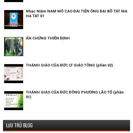
Nhạc Niệm NAM MÔ CAO ĐÀI TIÊN ÔNG ĐẠI BỒ TÁT MA
HA TÁT 01
ẤN CHỨNG THIỀN ĐỊNH
THÁNH GIÁO CỦA ĐỨC LÝ GIÁO TÔNG (phần 02)
THÁNH GIÁO CỦA ĐỨC ĐÔNG PHƯƠNG LÃO TỔ (phần
01)
LƯU TRỮ BLOG