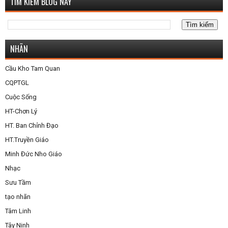
TÌM KIẾM BLOG NÀY
NHÃN
Cầu Kho Tam Quan
CQPTGL
Cuộc Sống
HT-Chơn Lý
HT. Ban Chỉnh Đạo
HT.Truyền Giáo
Minh Đức Nho Giáo
Nhạc
Sưu Tầm
tạo nhãn
Tâm Linh
Tây Ninh