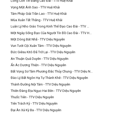
Lòng Con Tin Đấng Cao Đài - TTV Huệ Khải
Vọng Một Ánh Sao - TTV Huệ Khải
Tâm Pháp Giải Trần Lao - TTV Huệ Khải
Mùa Xuân Tất Thắng - TTV Huệ Khải
Luân Lý Nho Giáo Trong Kinh Thế Đạo Cao Đài - TTV ...
Một Ngày Sống Đạo Của Người Tín Đồ Cao Đài - TTV H...
Một Dòng Bát Nhã - TTV Diệu Nguyên
Vun Tưới Cội Xuân Tâm - TTV Diệu Nguyên
Đức Giêsu Kitô Đã Trở Lại - TTV Diệu Nguyên
An Thuận Quả Duyên - TTV Diệu Nguyên
Ẩn Ác Dương Thiện - TTV Diệu Nguyên
Bất Vọng Sơ Tâm Phương Đắc Thủy Chung - TTV Diệu N...
Đào Lý Bất Ngôn Hạ Tự Thành Khê - TTV Diệu Nguyên
Thánh Đường Nội Tâm - TTV Diệu Nguyên
Thiên Đàng Địa Ngục Hai Bên - TTV Diệu Nguyên
Thuốc Tiên - TTV Diệu Nguyên
Tiên Trách Kỷ - TTV Diệu Nguyên
Đại Ân Xá Kỳ Ba - TTV Diệu Nguyên