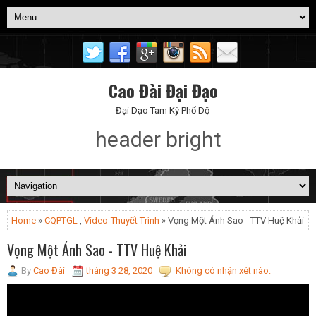
Cao Đài Đại Đạo
Đại Dạo Tam Kỳ Phổ Dộ
header bright
Home
»
CQPTGL
,
Video-Thuyết Trình
» Vọng Một Ánh Sao - TTV Huệ Khải
Vọng Một Ánh Sao - TTV Huệ Khải
By
Cao Đài
tháng 3 28, 2020
Không có nhận xét nào: