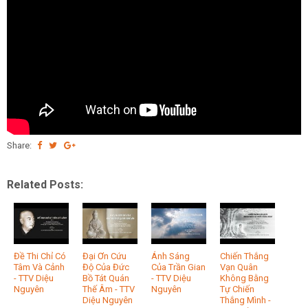
Share:
Related Posts:
Đề Thi Chỉ Có
Đại Ơn Cứu
Ánh Sáng
Chiến Thắng
Tâm Và Cảnh
Độ Của Đức
Của Trần Gian
Vạn Quân
- TTV Diệu
Bồ Tát Quán
- TTV Diệu
Không Bằng
Nguyên
Thế Âm - TTV
Nguyên
Tự Chiến
Diệu Nguyên
Thắng Mình -