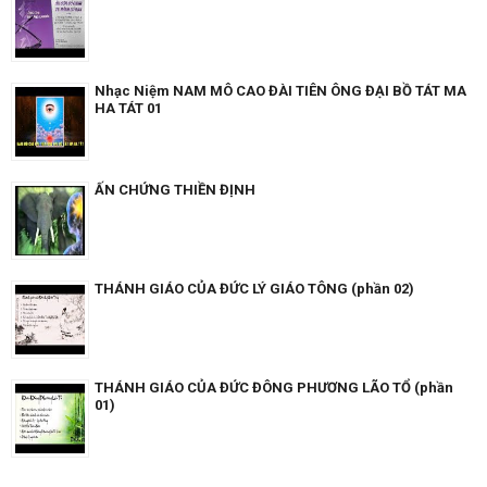
Nhạc Niệm NAM MÔ CAO ĐÀI TIÊN ÔNG ĐẠI BỒ TÁT MA
HA TÁT 01
ẤN CHỨNG THIỀN ĐỊNH
THÁNH GIÁO CỦA ĐỨC LÝ GIÁO TÔNG (phần 02)
THÁNH GIÁO CỦA ĐỨC ĐÔNG PHƯƠNG LÃO TỔ (phần
01)