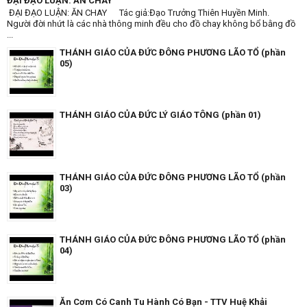
ĐẠI ĐẠO LUẬN: ĂN CHAY
ĐẠI ĐẠO LUẬN: ĂN CHAY Tác giả:Đạo Trưởng Thiên Huyền Minh.
Người đời nhứt là các nhà thông minh đều cho đồ chay không bổ bằng đồ
...
THÁNH GIÁO CỦA ĐỨC ĐÔNG PHƯƠNG LÃO TỔ (phần
05)
THÁNH GIÁO CỦA ĐỨC LÝ GIÁO TÔNG (phần 01)
THÁNH GIÁO CỦA ĐỨC ĐÔNG PHƯƠNG LÃO TỔ (phần
03)
THÁNH GIÁO CỦA ĐỨC ĐÔNG PHƯƠNG LÃO TỔ (phần
04)
Ăn Cơm Có Canh Tu Hành Có Bạn - TTV Huệ Khải