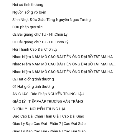
Nơi có tình thương
Nguồn sống vô biên
Sinh Nhựt Đức Giáo Tông Nguyễn Ngọc Tương
Bửu pháp quy tức
02 Bài giảng chữ TU - HT.Chơn Lý
01 Bài giảng chữ TU - HT. Chơn Lý
Hội Thánh Cao Đài Chơn Lý
Nhạc Niệm NAM MÔ CAO ĐÀI TIÊN ÔNG ĐẠI BỒ TÁT MA HA...
Nhạc Niệm NAM MÔ CAO ĐÀI TIÊN ÔNG ĐẠI BỒ TÁT MA HA...
Nhạc Niệm NAM MÔ CAO ĐÀI TIÊN ÔNG ĐẠI BỒ TÁT MA HA...
02 Hạt giống tình thương
01 Hạt giống tình thương
ĂN CHAY - Bảo Pháp NGUYỄN TRUNG HẬU
GIÁO LÝ - TIẾP PHÁP TRƯƠNG VĂN TRÀNG
CHƠN LÝ - NGUYỄN TRUNG HẬU
Đạo Cao Đài Châu Thân Giải | Cao Đài Giáo
Giáo Lý Đạo Cao Đài - Phần 7 | Cao Đài Giáo
Giáo Lý Đạo Cao Đài - Phần 6 | Cao Đài Giáo