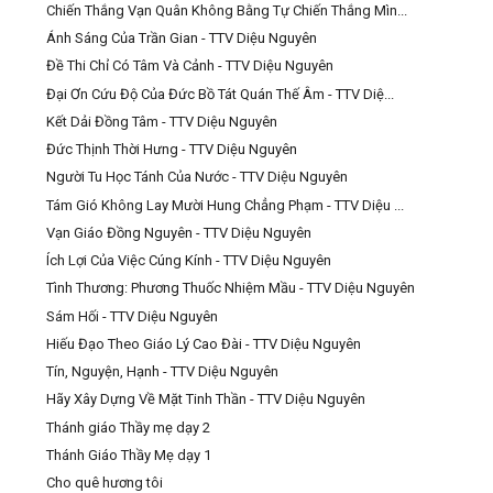
Chiến Thắng Vạn Quân Không Bằng Tự Chiến Thắng Mìn...
Ánh Sáng Của Trần Gian - TTV Diệu Nguyên
Đề Thi Chỉ Có Tâm Và Cảnh - TTV Diệu Nguyên
Đại Ơn Cứu Độ Của Đức Bồ Tát Quán Thế Âm - TTV Diệ...
Kết Dải Đồng Tâm - TTV Diệu Nguyên
Đức Thịnh Thời Hưng - TTV Diệu Nguyên
Người Tu Học Tánh Của Nước - TTV Diệu Nguyên
Tám Gió Không Lay Mười Hung Chẳng Phạm - TTV Diệu ...
Vạn Giáo Đồng Nguyên - TTV Diệu Nguyên
Ích Lợi Của Việc Cúng Kính - TTV Diệu Nguyên
Tình Thương: Phương Thuốc Nhiệm Mầu - TTV Diệu Nguyên
Sám Hối - TTV Diệu Nguyên
Hiếu Đạo Theo Giáo Lý Cao Đài - TTV Diệu Nguyên
Tín, Nguyện, Hạnh - TTV Diệu Nguyên
Hãy Xây Dựng Về Mặt Tinh Thần - TTV Diệu Nguyên
Thánh giáo Thầy mẹ dạy 2
Thánh Giáo Thầy Mẹ dạy 1
Cho quê hương tôi