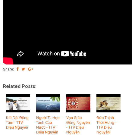
Share:
Related Posts:
Kết Dải Đồng
Người Tu Học
Vạn Giáo
Đức Thịnh
Tâm - TTV
Tánh Của
Đồng Nguyên
Thời Hưng -
Diệu Nguyên
Nước - TTV
- TTV Diệu
TTV Diệu
Diệu Nguyên
Nguyên
Nguyên