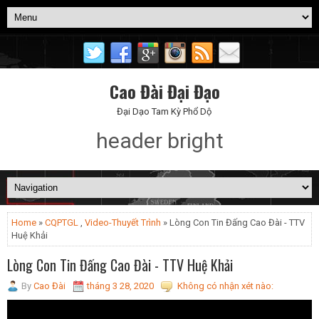
Cao Đài Đại Đạo
Đại Dạo Tam Kỳ Phổ Dộ
header bright
Home
»
CQPTGL
,
Video-Thuyết Trình
» Lòng Con Tin Đấng Cao Đài - TTV
Huệ Khải
Lòng Con Tin Đấng Cao Đài - TTV Huệ Khải
By
Cao Đài
tháng 3 28, 2020
Không có nhận xét nào: