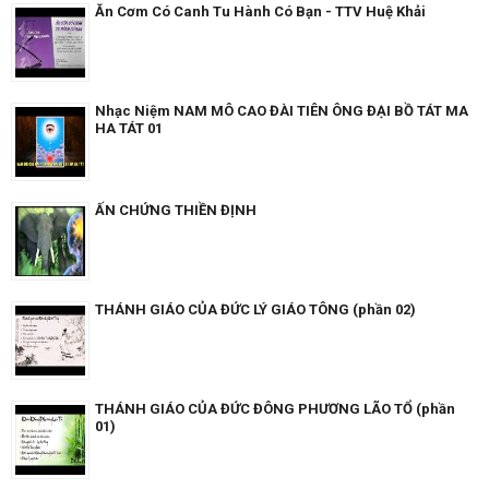
Ăn Cơm Có Canh Tu Hành Có Bạn - TTV Huệ Khải
Nhạc Niệm NAM MÔ CAO ĐÀI TIÊN ÔNG ĐẠI BỒ TÁT MA
HA TÁT 01
ẤN CHỨNG THIỀN ĐỊNH
THÁNH GIÁO CỦA ĐỨC LÝ GIÁO TÔNG (phần 02)
THÁNH GIÁO CỦA ĐỨC ĐÔNG PHƯƠNG LÃO TỔ (phần
01)