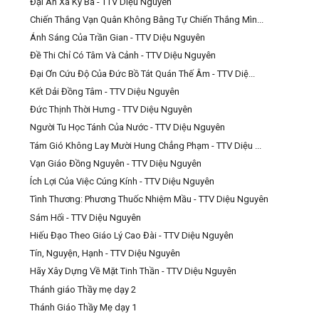
Đại Ân Xá Kỳ Ba - TTV Diệu Nguyên
Chiến Thắng Vạn Quân Không Bằng Tự Chiến Thắng Mìn...
Ánh Sáng Của Trần Gian - TTV Diệu Nguyên
Đề Thi Chỉ Có Tâm Và Cảnh - TTV Diệu Nguyên
Đại Ơn Cứu Độ Của Đức Bồ Tát Quán Thế Âm - TTV Diệ...
Kết Dải Đồng Tâm - TTV Diệu Nguyên
Đức Thịnh Thời Hưng - TTV Diệu Nguyên
Người Tu Học Tánh Của Nước - TTV Diệu Nguyên
Tám Gió Không Lay Mười Hung Chẳng Phạm - TTV Diệu ...
Vạn Giáo Đồng Nguyên - TTV Diệu Nguyên
Ích Lợi Của Việc Cúng Kính - TTV Diệu Nguyên
Tình Thương: Phương Thuốc Nhiệm Mầu - TTV Diệu Nguyên
Sám Hối - TTV Diệu Nguyên
Hiếu Đạo Theo Giáo Lý Cao Đài - TTV Diệu Nguyên
Tín, Nguyện, Hạnh - TTV Diệu Nguyên
Hãy Xây Dựng Về Mặt Tinh Thần - TTV Diệu Nguyên
Thánh giáo Thầy mẹ dạy 2
Thánh Giáo Thầy Mẹ dạy 1