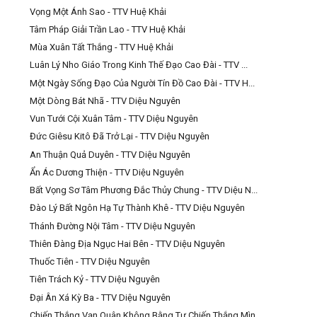
Vọng Một Ánh Sao - TTV Huệ Khải
Tâm Pháp Giải Trần Lao - TTV Huệ Khải
Mùa Xuân Tất Thắng - TTV Huệ Khải
Luân Lý Nho Giáo Trong Kinh Thế Đạo Cao Đài - TTV ...
Một Ngày Sống Đạo Của Người Tín Đồ Cao Đài - TTV H...
Một Dòng Bát Nhã - TTV Diệu Nguyên
Vun Tưới Cội Xuân Tâm - TTV Diệu Nguyên
Đức Giêsu Kitô Đã Trở Lại - TTV Diệu Nguyên
An Thuận Quả Duyên - TTV Diệu Nguyên
Ẩn Ác Dương Thiện - TTV Diệu Nguyên
Bất Vọng Sơ Tâm Phương Đắc Thủy Chung - TTV Diệu N...
Đào Lý Bất Ngôn Hạ Tự Thành Khê - TTV Diệu Nguyên
Thánh Đường Nội Tâm - TTV Diệu Nguyên
Thiên Đàng Địa Ngục Hai Bên - TTV Diệu Nguyên
Thuốc Tiên - TTV Diệu Nguyên
Tiên Trách Kỷ - TTV Diệu Nguyên
Đại Ân Xá Kỳ Ba - TTV Diệu Nguyên
Chiến Thắng Vạn Quân Không Bằng Tự Chiến Thắng Mìn...