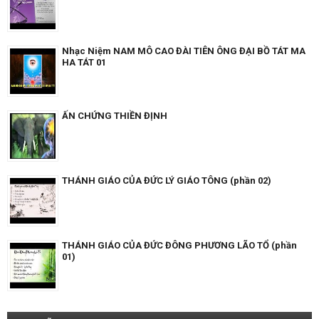
Nhạc Niệm NAM MÔ CAO ĐÀI TIÊN ÔNG ĐẠI BỒ TÁT MA
HA TÁT 01
ẤN CHỨNG THIỀN ĐỊNH
THÁNH GIÁO CỦA ĐỨC LÝ GIÁO TÔNG (phần 02)
THÁNH GIÁO CỦA ĐỨC ĐÔNG PHƯƠNG LÃO TỔ (phần
01)