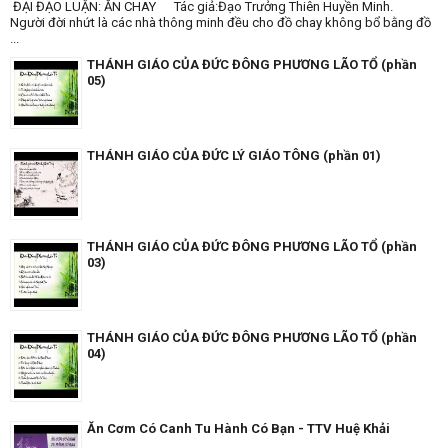
ĐẠI ĐẠO LUẬN: ĂN CHAY Tác giả:Đạo Trưởng Thiên Huyền Minh.
Người đời nhứt là các nhà thông minh đều cho đồ chay không bổ bằng đồ
...
THÁNH GIÁO CỦA ĐỨC ĐÔNG PHƯƠNG LÃO TỔ (phần
05)
THÁNH GIÁO CỦA ĐỨC LÝ GIÁO TÔNG (phần 01)
THÁNH GIÁO CỦA ĐỨC ĐÔNG PHƯƠNG LÃO TỔ (phần
03)
THÁNH GIÁO CỦA ĐỨC ĐÔNG PHƯƠNG LÃO TỔ (phần
04)
Ăn Cơm Có Canh Tu Hành Có Bạn - TTV Huệ Khải