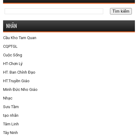
NHÃN
Cầu Kho Tam Quan
CQPTGL
Cuộc Sống
HT-Chơn Lý
HT. Ban Chỉnh Đạo
HT.Truyền Giáo
Minh Đức Nho Giáo
Nhạc
Sưu Tầm
tạo nhãn
Tâm Linh
Tây Ninh