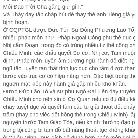
Mối Đạo Trời Cha gắng giữ gìn.”
Và Thầy dạy tập chấp bút để thay thế anh Tiềng già y
bịnh hoạn.
Ở CQPTGL được Đức Tôn Sư Đông Phương Lão Tổ tr
nhiều pháp môn như: Pháp Ngoại Công phu thể dục gọ
Nhị cẩm Đoạn, trong đó có trùng nhiều tư thế công ph
Chiếu Minh, các khẩu quyết Sơ cơ, Nhị cơ, Tam muội
định. Pháp môn luyện âm dương ngũ hành để diệt ngũ
ngũ tặc, luyện tan thất tình lục dục cho tâm được than
bước vào trúc cơ có hiệu năng hơn. Đặc biệt trong thờ
nguơn mạt kiếp này hành giả gặp nhiều khó khăn.
Được Đức Lão Tổ và sư phụ Ngô Đại Tiên dạy truyền
Chiếu Minh cho nên xin ở Cơ Quan nếu có đủ điều kiệ
chay tuyệt dục và quyết tâm cầu tu giải thoát đốt cháy
trầm (thay cho việc đốt hồng thệ trong Chiếu Minh) lập
nguyện trước Tam Giáo Tòa, nếu khinh thường đạo ph
trọng tội cũng bị tam đồ bất năng thoát tục không khác 
ở Chiếu Minh, mục đích để dung hợp pháp môn gọi là 