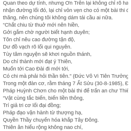
Quan theo dự tính, nhưng Ơn Trên lại không chỉ rõ ha
nhận đường lối đó, lại chỉ vỏn vẹn cho có một bài thi đố
thăng, nên chúng tôi không dám tái cầu ai nữa.
“Chắt chiu từ thuở mới nên hiền,
Gởi gắm chờ người biết hạnh duyên;
Tôn chỉ nêu cao đường tận độ,
Dư đồ vạch rõ lối qui nguyên.
Tùy tâm nguyện sẽ khơi nguồn thánh,
Do chí thành mới đạt ý Thiên,
Muốn tới Cao Đài đi mới tới,
Có chi mà phải hỏi thần tiên." (Đức Vô Vi Tiên Trưởng)
Trong một đàn cơ, rằm tháng 7 Ất Sửu (30-8-1985), Đ
Pháp Huỳnh Chơn cho một bài thi để trấn an chư Thiê
“Vật cùng tắc biến, biến liền thông,
Trí giả tri cơ lối đại đồng;
Pháp đạo vận hành từ thượng hạ,
Quyền Thầy chuyển hóa khắp Tây Đông.
Thiên ân hiểu rộng không nao chí,