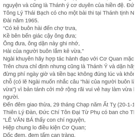
nguyện và cũng là Thánh ý cơ duyên của hiền đệ. Đứ
Tông Lý Thái Bạch có cho một bài thi tại Thánh tịnh N
Đài năm 1965.
“Có kẻ buôn hài đến chợ trưa,
Kề bên bến giác cậy ông đưa;
Ông đưa, ông dặn này ghi nhớ,
Hài của người buôn lắm kẻ vừa.”
Ngài khuyên hãy hợp tác hành đạo với Cơ Quan mặc
Trên chưa chỉ định nhưng cũng là Thánh Ý và dặn hãy
đừng phí ngày giờ và tiền bạc không đúng lúc và khô
chỗ (có lẽ Ngài muốn nhắc câu "hài của người buôn l
vừa") vì bản tánh cởi mở rộng rãi vui vẻ hay làm vừa l
người.
Đến đêm giao thừa, 29 tháng Chạp năm Ất Tỵ (20-1-19
Thiên Lý Đàn, Đức Chí Tôn Đại Từ Phụ có ban cho Th
“LÊ VĂN BÁ thấy con chí nguyện,
Hiệp chung lo điều kiện Cơ Quan;
Dốc đem, đem tấm can tràng,