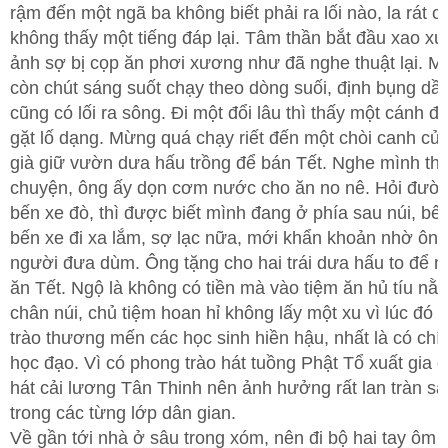
rậm đến một ngã ba không biết phải ra lối nào, la rát 
không thấy một tiếng đáp lại. Tâm thần bắt đầu xao x
ảnh sợ bị cọp ăn phơi xương như đã nghe thuật lại. M
còn chút sáng suốt chạy theo dòng suối, định bụng dầ
cũng có lối ra sông. Đi một đổi lâu thì thấy một cánh đ
gặt lố dạng. Mừng quá chạy riết đến một chòi canh củ
già giữ vườn dưa hấu trồng để bán Tết. Nghe mình th
chuyện, ông ấy dọn cơm nước cho ăn no nê. Hỏi đườn
bến xe đò, thì được biết mình đang ở phía sau núi, bê
bến xe đi xa lắm, sợ lạc nữa, mới khẩn khoản nhờ ôn
người đưa dùm. Ông tặng cho hai trái dưa hấu to để 
ăn Tết. Ngộ là không có tiền mà vào tiệm ăn hủ tíu nằ
chân núi, chủ tiệm hoan hỉ không lấy một xu vì lúc đó 
trào thương mến các học sinh hiền hậu, nhất là có chí 
học đạo. Vì có phong trào hát tuồng Phật Tổ xuất gia 
hát cải lương Tân Thinh nên ảnh hưởng rất lan tràn s
trong các từng lớp dân gian.
Về gần tới nhà ở sâu trong xóm, nên đi bộ hai tay ôm ha