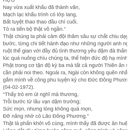
HỰU
Nay vừa xuất khẩu đã thành văn,
Mạch lạc khấu trình có lớp lang,
Bất tuyệt thao thao đầu chí cuối,
Tỏ ra tiến bộ thật vô ngần.”
Thật chúng ta phải cảm đội thâm sâu sự chắt chiu dạy
bước, từng chi tiết hành đạo như những người anh ng
ruột thế gian với đầy đủ tình thương yêu đậm đà thấm t
lúc quá nuông chìu chúng ta, thể hiện đức độ hạ mình 
Phật trong cơ tận độ kỳ ba mà tất cả người Thiên ân 
cần phải noi theo. Ngoài ra, Ngài còn không quên nhắ
gắm mình về công phu luyện kỷ cho Đức Đông Phươn
(04-02-1972).
“Thấy trò em út nghĩ mà thương,
Trỗi bước từ lâu vạn dặm trường;
Sức mọn, nhưng lòng không quá mọn,
Đỡ nâng nhờ có Lão Đông Phương.”
Thật là phấn khởi vô cùng, mình thấy đã được ân huệ