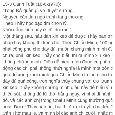
15-3 Canh Tuất (18-6-1970):
“Tòng BÁ quản gì với tuyết sương,
Nguyên căn tỉnh ngộ tránh tang thương;
Theo Thầy học đạo tìm chơn lý,
Khỏi uổng kiếp này ở cõi dương.”
Một tháng sau, hầu đàn xin keo để được Thầy ban ơn 
pháp hay không thì keo cho. Theo Chiếu Minh, 100 ng
phải công phu cho đầy đủ, muốn chứng minh mình đư
chưa, phải xin keo Thầy cho biết, thì ra mình xin keo 
không chứng minh. Điều dễ hiểu mình đang có phận s
động các chi phái thống nhứt nghĩa là mình mót bòn t
quả để xong xuôi mình qua Chiếu Minh tu luôn cho trọ
đầy đủ quả công, trọn nghĩa thủy chung với Cơ Quan
xin keo, Thầy không chứng minh điều này dễ hiểu vì m
thiếu sót, không đủ tứ thời hằng ngày, vì phải đi hành
đó, và các anh chị trong Chiếu Minh cũng thường quở 
hoài. Được Thầy ban ân, bài thi được truyền bá đến T
Cần Thơ mau lẹ, và mình bị các anh chị cười, nhắc mã