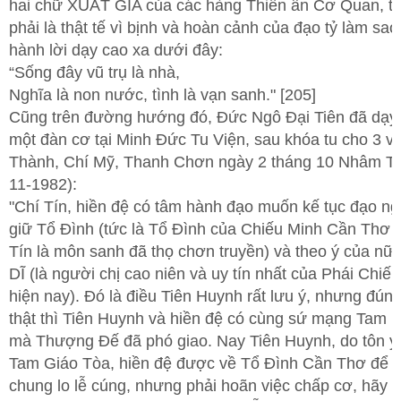
hai chữ XUẤT GIA của các hàng Thiên ân Cơ Quan, th
phải là thật tế vì bịnh và hoàn cảnh của đạo tỷ làm sao
hành lời dạy cao xa dưới đây:
“Sống đây vũ trụ là nhà,
Nghĩa là non nước, tình là vạn sanh." [205]
Cũng trên đường hướng đó, Đức Ngô Đại Tiên đã dạy 
một đàn cơ tại Minh Đức Tu Viện, sau khóa tu cho 3 vị
Thành, Chí Mỹ, Thanh Chơn ngày 2 tháng 10 Nhâm Tu
11-1982):
"Chí Tín, hiền đệ có tâm hành đạo muốn kế tục đạo ng
giữ Tổ Đình (tức là Tổ Đình của Chiếu Minh Cần Thơ 
Tín là môn sanh đã thọ chơn truyền) và theo ý của n
DĨ (là người chị cao niên và uy tín nhất của Phái Chiế
hiện nay). Đó là điều Tiên Huynh rất lưu ý, nhưng đún
thật thì Tiên Huynh và hiền đệ có cùng sứ mạng Tam 
mà Thượng Đế đã phó giao. Nay Tiên Huynh, do tôn ý
Tam Giáo Tòa, hiền đệ được về Tổ Đình Cần Thơ để 
chung lo lễ cúng, nhưng phải hoãn việc chấp cơ, hãy 