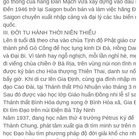
gỗ thông của hãng Đan Mạch vừa xây dựng vào đầu 
Đến 1946 trở lại Saigon buôn bán và làm việc hãng Đ
Saigon chuyên xuất nhập cảng và đại lý các tàu biển n
quốc.
III. ĐỜI TU HÀNH THỜI NIÊN THIẾU
Lên 8 tuổi đã theo cha vào chùa Tịnh độ Phật giáo cư s
thành phố Gò Công để học tụng kinh Di Đà, Hồng Dan
và Đại Bi. Vì tánh hay ngỗ nghịch, mỗi lần nghỉ hè, mẹ
đi viếng chùa chiền ở Bà Rịa, trên vùng núi non tĩnh m
được ký bán cho Hòa thượng Thiên Thai, danh sư nổi t
bấy giờ. Khi di cư lên Gia Định, cùng gia đình nhập m
đạo Cao Đài, tại Thánh thất Phú Nhuận vào tháng 3 n
Sau đó được vào học lớp Giáo huấn Đồng nhi lễ sĩ sau
Thánh thất Bình Hòa dựng xong ở Bình Hòa xã, Gia Đị
Đi tìm Đạo trên núi Điện Bà Tây Ninh
Năm 1937, đang học năm thứ 4 trường Pétrus Ký để t
Thành Chung, phát tâm xuất gia đi tìm minh sư trên nú
học Đạo hầu tìm phương pháp độ đời giải khổ cho nhơ