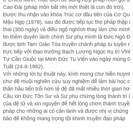
Cao Đài (pháp môn bất nhị mới thiệt là con đò trời).
Được thu nhận vào khóa Trúc cơ đầu tiên của Cơ Qu
Mậu Ngọ (1978), sau đó được tiếp tục thọ pháp thập n
thai (300 ngày) và điều ngộ nghĩnh thay làm cho mình
tin thêm duyên lành chính Sư phụ mình là Đức Ngô Đạ
được lịnh Tam Giáo Tòa truyền chánh pháp tu luyện n
trực tiếp với Đạo trưởng Bạch Lương Ngọc trụ trì Vĩn
Tự Cần Giuộc tại Minh Đức Tu Viện vào ngày mùng 0
Tuất (24-8-1982).
Với những lời tự thuật này, kính mong chư hiền huynh 
chư đệ muội nghiên cứu suy nghiệm để làm bài học c
thân hầu tiến trổi hơn tệ đệ đã mất nhiều thời gian hơn
Cầu xin Đức Tôn Sư và Sư phụ chứng lòng thành tri â
của đệ tử và xin nguyện để hết lòng chơn thành truyền
pháp cho những ai có căn lành và được nhị vị chứng 
bảo để không mang trọng tội khinh truyền đạo pháp