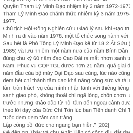
Quyền Tham Lý Minh Đạo nhiệm kỳ 3 năm 1972-1973
Tham Lý Minh Đạo chánh thức nhiệm kỳ 3 năm 1975-
1977.
Chủ tịch Hội Đồng Nghiên cứu Giaó lý sau khi Đạo tr
Minh ra đi vào năm 1978, một tổ chức song hành với
Sau hết là Phó Tổng Lý Minh Đạo kể từ 18-2 Ất Sửu (0
1985) và lưu nhiệm một năm nữa của năm Bính Dần 1
đúng chu kỳ 60 năm đạo Cao Đài ra mắt nhơn sanh tại
Nam. Phục vụ CQPTGL được hơn 21 năm, quá giai đ
năm đầu của bộ máy Đại Đạo sau cùng, lúc nào cũng 
đem hết chí thành tâm đạo khả năng công sức và tài 
làm tròn trách vụ của mình nhận lãnh với thiêng liêng
sanh giao phó, không thoái chí ngã lòng, chồn chơn lù
trước những khảo đảo từ nội tâm đến ngoại cảnh đưa
theo lời dạy của Đức Chí Tôn lúc ban Tiên danh Chí Tí
"Dốc đem đem tấm can tràng,
Lập công bồi đức cho ngang bạn hiền.” [202]
Để đền ơn Thầy và chư Phật Tiên có công dìu dắt dạy 