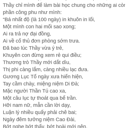
Thầy chỉ mình để làm bài học chung cho những ai còn 
phần công phu như mình:
“Bá nhất độ (là 100 ngày) in khuôn in lối,
Một mình con hai mối sao xong;
Ai ra trả nợ đại đồng,
Ai về cố thủ đơn phòng sớm trưa.
Đã bao lúc Thầy vừa ý trẻ,
Khuyên con đừng xem rẻ qui điều;
Thương trò Thầy mới dắt dìu,
Thị phi càng lắm, càng nhiều lạc đưa.
Gương Lục Tổ ngày xưa hiển hiện,
Tay cầm chày, miệng niệm Di Đà;
Mặc người Thần Tú cao xa,
Một câu lục tự thoát qua bể trần.
Hỡi nam nữ, mẫn cần lời dạy,
Luận lý nhiều quấy phải chê bai;
Ngày đêm tưởng niệm Cao Đài,
Bớt nghe bớt thấy, bớt hoài mới nên.