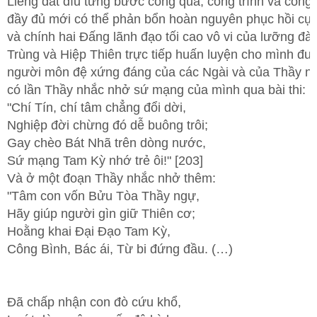
Liêng dắt dìu từng bước công quả, công trình và công
đầy đủ mới có thể phản bổn hoàn nguyên phục hồi cự
và chính hai Đấng lãnh đạo tối cao vô vi của lưỡng đà
Trùng và Hiệp Thiên trực tiếp huấn luyện cho mình đư
người môn đệ xứng đáng của các Ngài và của Thầy n
có lần Thầy nhắc nhở sứ mạng của mình qua bài thi:
"Chí Tín, chí tâm chẳng đổi dời,
Nghiệp đời chừng đó dễ buông trôi;
Gay chèo Bát Nhã trên dòng nước,
Sứ mạng Tam Kỳ nhớ trẻ ôi!" [203]
Và ở một đoạn Thầy nhắc nhở thêm:
"Tâm con vốn Bửu Tòa Thầy ngự,
Hãy giúp người gìn giữ Thiên cơ;
Hoằng khai Đại Đạo Tam Kỳ,
Công Bình, Bác ái, Từ bi đứng đầu. (…)
Đã chấp nhận con đò cứu khổ,