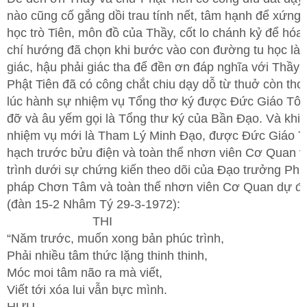
nào cũng cố gắng dồi trau tính nết, tâm hạnh để xứng 
học trò Tiên, môn đồ của Thầy, cốt lo chánh kỷ để hóa
chí hướng đã chọn khi bước vào con đường tu học là ti
giác, hậu phải giác tha để đền ơn đáp nghĩa với Thầy 
Phật Tiên đã có công chắt chiu dạy dỗ từ thuở còn thơ
lúc hành sự nhiệm vụ Tổng thơ ký được Đức Giáo Tô
đỡ và âu yếm gọi là Tổng thư ký của Bần Đạo. Và khi 
nhiệm vụ mới là Tham Lý Minh Đạo, được Đức Giáo 
hạch trước bửu điện và toàn thể nhơn viên Cơ Quan 
trình dưới sự chứng kiến theo dõi của Đạo trưởng Phụ
pháp Chơn Tâm và toàn thể nhơn viên Cơ Quan dự đ
(đàn 15-2 Nhâm Tý 29-3-1972):
THI
“Năm trước, muốn xong bản phúc trình,
Phải nhiều tâm thức lặng thinh thinh,
Móc moi tâm não ra mà viết,
Viết tới xóa lui vẫn bực mình.