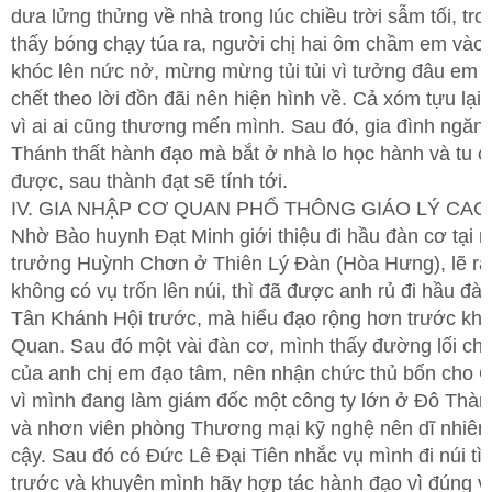
dưa lửng thửng về nhà trong lúc chiều trời sẫm tối, tr
thấy bóng chạy túa ra, người chị hai ôm chầm em vào
khóc lên nức nở, mừng mừng tủi tủi vì tưởng đâu em 
chết theo lời đồn đãi nên hiện hình về. Cả xóm tựu lại
vì ai ai cũng thương mến mình. Sau đó, gia đình ngăn
Thánh thất hành đạo mà bắt ở nhà lo học hành và tu 
được, sau thành đạt sẽ tính tới.
IV. GIA NHẬP CƠ QUAN PHỔ THÔNG GIÁO LÝ CAO
Nhờ Bào huynh Đạt Minh giới thiệu đi hầu đàn cơ tại 
trưởng Huỳnh Chơn ở Thiên Lý Đàn (Hòa Hưng), lẽ ra
không có vụ trốn lên núi, thì đã được anh rủ đi hầu đà
Tân Khánh Hội trước, mà hiểu đạo rộng hơn trước khi
Quan. Sau đó một vài đàn cơ, mình thấy đường lối ch
của anh chị em đạo tâm, nên nhận chức thủ bổn cho 
vì mình đang làm giám đốc một công ty lớn ở Đô Thà
và nhơn viên phòng Thương mại kỹ nghệ nên dĩ nhiên
cậy. Sau đó có Đức Lê Đại Tiên nhắc vụ mình đi núi tì
trước và khuyên mình hãy hợp tác hành đạo vì đúng v