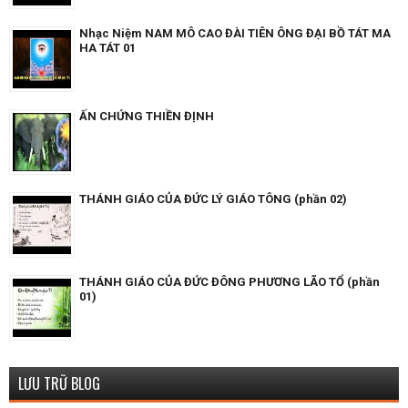
Nhạc Niệm NAM MÔ CAO ĐÀI TIÊN ÔNG ĐẠI BỒ TÁT MA
HA TÁT 01
ẤN CHỨNG THIỀN ĐỊNH
THÁNH GIÁO CỦA ĐỨC LÝ GIÁO TÔNG (phần 02)
THÁNH GIÁO CỦA ĐỨC ĐÔNG PHƯƠNG LÃO TỔ (phần
01)
LƯU TRỮ BLOG