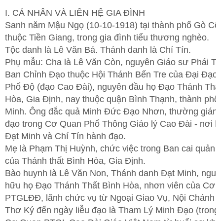
I. CÁ NHÂN VÀ LIÊN HỆ GIA ĐÌNH
Sanh năm Mậu Ngọ (10-10-1918) tại thành phố Gò Cô
thuộc Tiền Giang, trong gia đình tiểu thương nghèo.
Tộc danh là Lê Văn Bá. Thánh danh là Chí Tín.
Phụ mẫu: Cha là Lê Văn Còn, nguyên Giáo sư Phái 
Ban Chỉnh Đạo thuộc Hội Thánh Bến Tre của Đại Đạo
Phổ Độ (đạo Cao Đài), nguyên đầu họ Đạo Thánh Thấ
Hòa, Gia Định, nay thuộc quận Bình Thạnh, thành phố
Minh. Ông đắc quả Minh Đức Đạo Nhơn, thường gián
đạo trong Cơ Quan Phổ Thông Giáo lý Cao Đài - nơi h
Đạt Minh và Chí Tín hành đạo.
Mẹ là Phạm Thị Huỳnh, chức việc trong Ban cai quản 
của Thánh thất Bình Hòa, Gia Định.
Bào huynh là Lê Văn Non, Thánh danh Đạt Minh, nguy
hữu họ Đạo Thánh Thất Bình Hòa, nhơn viên của Cơ
PTGLĐĐ, lãnh chức vụ từ Ngoại Giao Vụ, Nội Chánh 
Thơ Ký đến ngày liễu đạo là Tham Lý Minh Đạo (trong