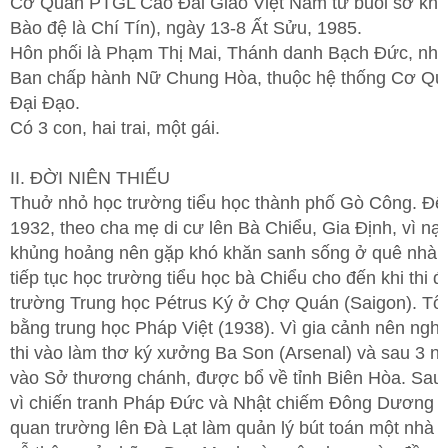
Cơ Quan PTGL Cao Đài Giáo Việt Nam từ buổi sơ khai
Bào đệ là Chí Tín), ngày 13-8 Ất Sửu, 1985.
Hôn phối là Phạm Thị Mai, Thánh danh Bạch Đức, nhơ
Ban chấp hành Nữ Chung Hòa, thuộc hệ thống Cơ Q
Đại Đạo.
Có 3 con, hai trai, một gái.
II. ĐỜI NIÊN THIẾU
Thuở nhỏ học trường tiểu học thành phố Gò Công. Đ
1932, theo cha mẹ di cư lên Bà Chiểu, Gia Định, vì nạn
khủng hoảng nên gặp khó khăn sanh sống ở quê nhà.
tiếp tục học trường tiểu học bà Chiểu cho đến khi thi 
trường Trung học Pétrus Ký ở Chợ Quán (Saigon). Tốt
bằng trung học Pháp Việt (1938). Vì gia cảnh nên nghỉ
thi vào làm thơ ký xưởng Ba Son (Arsenal) và sau 3 nă
vào Sở thương chánh, được bổ về tỉnh Biên Hòa. Sau
vì chiến tranh Pháp Đức và Nhật chiếm Đông Dương 
quan trường lên Đà Lạt làm quản lý bút toán một nhà