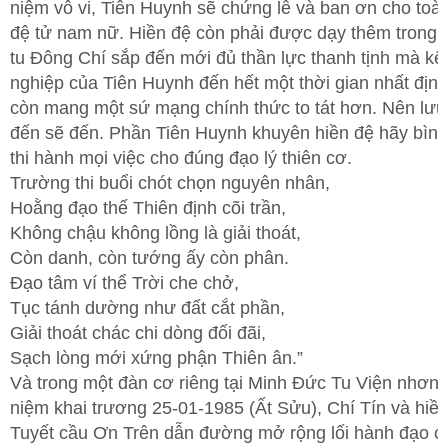
niệm vô vi, Tiên Huynh sẽ chứng lễ và ban ơn cho toà
đệ tử nam nữ. Hiền đệ còn phải được dạy thêm trong 
tu Đông Chí sắp đến mới đủ thần lực thanh tịnh mà kế
nghiệp của Tiên Huynh đến hết một thời gian nhất định
còn mang một sứ mạng chính thức to tát hơn. Nên lưu 
đến sẽ đến. Phần Tiên Huynh khuyên hiền đệ hãy bìn
thi hành mọi việc cho đúng đạo lý thiên cơ.
Trường thi buổi chót chọn nguyên nhân,
Hoằng đạo thế Thiên định cõi trần,
Không chậu không lồng là giải thoát,
Còn danh, còn tướng ấy còn phân.
Đạo tâm ví thể Trời che chở,
Tục tánh dường như đất cắt phần,
Giải thoát chác chi dòng đối đãi,
Sạch lòng mới xứng phận Thiên ân.”
Và trong một đàn cơ riêng tại Minh Đức Tu Viện nhơn 
niệm khai trương 25-01-1985 (Ất Sửu), Chí Tín và hiền
Tuyết cầu Ơn Trên dẫn đường mở rộng lối hành đạo 