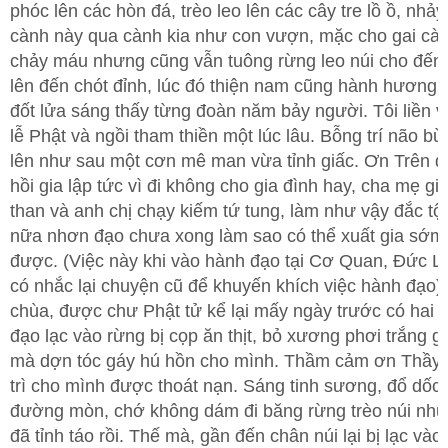
phóc lên các hòn đá, trèo leo lên các cây tre lồ ồ, nhảy
cành này qua cành kia như con vượn, mặc cho gai cào
chảy máu nhưng cũng vẫn tuông rừng leo núi cho đến 
lên đến chót đỉnh, lúc đó thiện nam cũng hành hương 
đốt lửa sáng thấy từng đoàn năm bảy người. Tôi liền v
lễ Phật và ngồi tham thiền một lúc lâu. Bỗng trí não b
lên như sau một cơn mê man vừa tỉnh giấc. Ơn Trên d
hồi gia lập tức vì đi không cho gia đình hay, cha mẹ gi
than và anh chị chạy kiếm tứ tung, làm như vậy đắc tộ
nữa nhơn đạo chưa xong làm sao có thể xuất gia sớm
được. (Việc này khi vào hành đạo tại Cơ Quan, Đức Lê
có nhắc lại chuyện cũ để khuyến khích việc hành đạo)
chùa, được chư Phật tử kể lại mấy ngày trước có hai c
đạo lạc vào rừng bị cọp ăn thịt, bỏ xương phơi trắng g
mà dợn tóc gáy hú hồn cho mình. Thầm cảm ơn Thầy
trì cho mình được thoát nạn. Sáng tinh sương, đổ dốc 
đường mòn, chớ không dám đi băng rừng trèo núi như 
đã tỉnh táo rồi. Thế mà, gần đến chân núi lại bị lạc vào