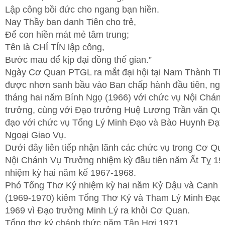
Lập công bồi đức cho ngang bạn hiền.
Nay Thầy ban danh Tiên cho trẻ,
Để con hiền mát mẻ tâm trung;
Tên là CHÍ TÍN lập công,
Bước mau để kịp đại đồng thế gian.”
Ngày Cơ Quan PTGL ra mắt đại hội tại Nam Thành Th
được nhơn sanh bầu vào Ban chấp hành đầu tiên, ng
tháng hai năm Bính Ngọ (1966) với chức vụ Nội Chán
trưởng, cùng với Đạo trưởng Huệ Lương Trần văn Qu
đạo với chức vụ Tổng Lý Minh Đạo và Bào Huynh Đạt
Ngoại Giao Vụ.
Dưới đây liên tiếp nhận lãnh các chức vụ trong Cơ Qu
Nội Chánh Vụ Trưởng nhiệm kỳ đầu tiên năm Ất Tỵ 19
nhiệm kỳ hai năm kế 1967-1968.
Phó Tổng Thơ Ký nhiệm kỳ hai năm Kỷ Dậu và Canh T
(1969-1970) kiêm Tổng Thơ Ký và Tham Lý Minh Đạo
1969 vì Đạo trưởng Minh Lý ra khỏi Cơ Quan.
Tổng thơ ký chánh thức năm Tân Hợi 1971.