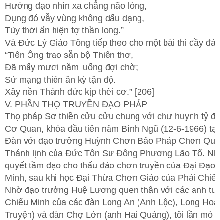
Hướng đạo nhìn xa chẳng não lòng,
Dụng đó vẫy vùng không dấu dạng,
Tùy thời ẩn hiện tợ thần long.”
Và Đức Lý Giáo Tông tiếp theo cho một bài thi đầy đáp
“Tiên Ông trao sẵn bộ Thiên thơ,
Đã mấy mươi năm luống đợi chờ;
Sứ mạng thiên ân kỳ tận độ,
Xây nền Thánh đức kịp thời cơ.” [206]
V. PHẦN THỌ TRUYỀN ĐẠO PHÁP
Thọ pháp Sơ thiền cửu cửu chung với chư huynh tỷ đ
Cơ Quan, khóa đầu tiên năm Bính Ngũ (12-6-1966) tại
Đàn với đạo trưởng Huỳnh Chơn Bảo Pháp Chơn Quâ
Thánh lịnh của Đức Tôn Sư Đông Phương Lão Tổ. Nh
quyết tầm đạo cho thấu đáo chơn truyền của Đại Đạo 
Minh, sau khi học Đại Thừa Chơn Giáo của Phái Chiếu
Nhờ đạo trưởng Huệ Lương quen thân với các anh tu 
Chiếu Minh của các đàn Long An (Anh Lộc), Long Hoa
Truyện) và đàn Chợ Lớn (anh Hai Quảng), tôi lần mò 