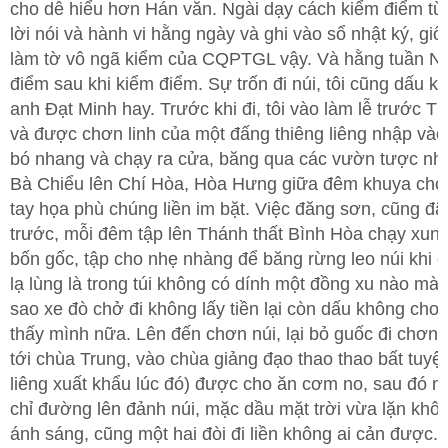
cho dễ hiểu hơn Hán văn. Ngài dạy cách kiểm điểm từ
lời nói và hành vi hằng ngày và ghi vào sổ nhật ký, gi
làm tờ vô ngã kiểm của CQPTGL vậy. Và hằng tuần Ng
điểm sau khi kiểm điểm. Sự trốn đi núi, tôi cũng dấu k
anh Đạt Minh hay. Trước khi đi, tôi vào làm lễ trước T
và được chơn linh của một đấng thiêng liêng nhập vào
bó nhang và chạy ra cửa, băng qua các vườn tược nh
Bà Chiểu lên Chí Hòa, Hòa Hưng giữa đêm khuya chó 
tay họa phù chúng liền im bặt. Việc đăng sơn, cũng đã
trước, mỗi đêm tập lên Thánh thất Bình Hòa chạy xun
bốn gốc, tập cho nhẹ nhàng để băng rừng leo núi khi c
lạ lùng là trong túi không có dính một đồng xu nào mà 
sao xe đò chở đi không lấy tiền lại còn dấu không cho 
thấy mình nữa. Lên đến chơn núi, lại bỏ guốc đi chơn 
tới chùa Trung, vào chùa giảng đạo thao thao bất tuyệt
liêng xuất khẩu lúc đó) được cho ăn cơm no, sau đó 
chỉ đường lên đảnh núi, mặc dầu mặt trời vừa lặn khô
ánh sáng, cũng một hai đòi đi liền không ai cản được.