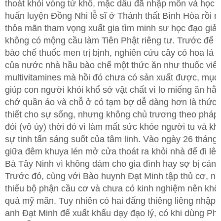
thoát khỏi vòng tứ khổ, mặc dầu đã nhập môn và học 
huấn luyện Đồng Nhi lễ sĩ ở Thánh thất Bình Hòa rồi 
thỏa mãn tham vọng xuất gia tìm minh sư học đạo giải
không có mộng cầu làm Tiên Phật riêng tư. Trước để t
bào chế thuốc men trị bịnh, nghiên cứu cây cỏ hoa lá 
của nước nhà hầu bào chế một thức ăn như thuốc viê
multivitamines mà hồi đó chưa có sản xuất được, mục 
giúp con người khỏi khổ sở vật chất vì lo miếng ăn hằ
chớ quần áo và chỗ ở có tạm bợ dễ dàng hơn là thức 
thiết cho sự sống, nhưng không chủ trương theo pháp
đói (vô úy) thời đó vì làm mất sức khỏe người tu và k
sự tinh tấn sáng suốt của tâm linh. Vào ngày 26 tháng
giữa đêm khuya lén mở cửa thoát ra khỏi nhà để đi lên
Bà Tây Ninh vì không dám cho gia đình hay sợ bị cản t
Trước đó, cùng với Bào huynh Đạt Minh tập thủ cơ, nh
thiếu bộ phận cầu cơ và chưa có kinh nghiệm nên khô
quả mỹ mãn. Tuy nhiên có hai đấng thiêng liêng nhập 
anh Đạt Minh để xuất khẩu dạy đạo lý, có khi dùng Ph