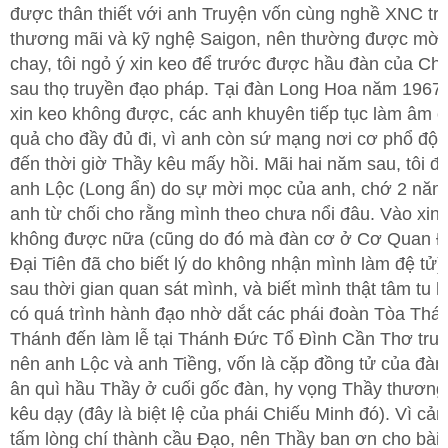
được thân thiết với anh Truyện vốn cùng nghề XNC tr
thương mãi và kỹ nghệ Saigon, nên thường được mời
chay, tôi ngỏ ý xin keo để trước được hầu đàn của Chi
sau thọ truyền đạo pháp. Tại đàn Long Hoa năm 1967-
xin keo không được, các anh khuyên tiếp tục làm âm c
quả cho đầy đủ đi, vì anh còn sứ mạng nơi cơ phổ độ
đến thời giờ Thầy kêu mấy hồi. Mãi hai năm sau, tôi đ
anh Lộc (Long ẩn) do sự mời mọc của anh, chớ 2 năm
anh từ chối cho rằng mình theo chưa nổi đâu. Vào xin
không được nữa (cũng do đó mà đàn cơ ở Cơ Quan 
Đại Tiên đã cho biết lý do không nhận mình làm đệ tử
sau thời gian quan sát mình, và biết mình thật tâm tu 
có quá trình hành đạo nhờ dắt các phái đoàn Tòa Thán
Thánh đến làm lễ tại Thánh Đức Tổ Đình Cần Thơ trư
nên anh Lộc và anh Tiềng, vốn là cặp đồng tử của đàn
ân quì hầu Thầy ở cuối gốc đàn, hy vọng Thầy thương
kêu dạy (đây là biệt lệ của phái Chiếu Minh đó). Vì cả
tấm lòng chí thành cầu Đạo, nên Thầy ban ơn cho bài 