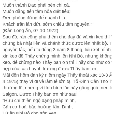
Muốn thành Đạo phải bền chí cả,
Muốn đăng tiên tâm hỏa diệt tiêu;
Đơn phòng đừng để quạnh hiu,
Khách trần lần dứt, sớm chiều tầm nguyên.”
(Đàn Long Ẩn, 07-10-1972)
Sau đó, rán công phu thêm cho đầy đủ và xin keo thì 
chứng bá nhật liền và chánh thức được lên nhất bộ. T
nguyên tắc, nếu tu đúng 3 năm 8 tháng, liệu xét mình đ
xin keo để Thầy chứng minh lên Nhị Bộ, nhưng không
keo, để chừng nào Thầy ban ơn thì Thầy cho như có v
hợp của các huynh trưởng được Thầy ban ơn.
Mãi đến hôm đàn kỷ niệm ngày Thầy thoát xác 13-3 Ất
4-1975) thay vì đi về làm lễ lớn tại Tổ Đình Cần Thơ n
thường lệ, nhưng vì tình hình lúc này găng quá, nên làm
Saigon. Được Thầy ban ơn như sau:
“Hữu chí thiền ngộ đặng pháp minh,
Căn cơ hoài bão hướng Kim Đình;
Tứ ân Nhị Bộ cho tròn vẹn,