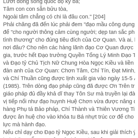
Lướt dòng sông quốc độ kỳ ba;
Tâm con con sẵn bửu tòa,
Ngoài tâm chẳng có chi là đâu con." [204]
Phải chăng đã đến lúc phải đem "đạo mầu công dụng m
để "cho người thông cảm cùng người; dẹp tan sắc phá
tình thương" cho đúng tiêu đích của Cơ Quan. Và ai, l
nơi đâu? Cho nên các hàng lãnh đạo Cơ Quan được lị
gia, trước hết Đạo trưởng Quyền Tổng Lý Minh Đạo T
và Đạo tỷ Chủ Tịch Nữ Chung Hòa Ngọc Kiều và liền đ
đàn anh của Cơ Quan: Chơn Tâm, Chí Tín, Đạt Minh,
và Chí Thuần cũng được lịnh xuất gia vào ngày 15-5 
(1985). Trên dòng đạo pháp cũng đã được Ơn Trên tru
giáo pháp đủ đầy khả dĩ thay Tôn Sư mà truyền lại đà
vị tiếp nối như đạo huynh Huệ Chơn vừa được nâng đ
hàng Phụ tá Bảo pháp, Chí Thành và Thiên Vương Ti
được ân huệ cho vào khóa tu Bá nhựt trúc cơ để cho 
lực mà hành đạo.
Nếu chỉ dạy cho Đạo tỷ Ngọc Kiều, sau khi giải thích ý