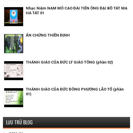
Nhạc Niệm NAM MÔ CAO ĐÀI TIÊN ÔNG ĐẠI BỒ TÁT MA
HA TÁT 01
ẤN CHỨNG THIỀN ĐỊNH
THÁNH GIÁO CỦA ĐỨC LÝ GIÁO TÔNG (phần 02)
THÁNH GIÁO CỦA ĐỨC ĐÔNG PHƯƠNG LÃO TỔ (phần
01)
LƯU TRỮ BLOG