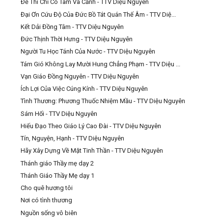
Đề Thi Chỉ Có Tâm Và Cảnh - TTV Diệu Nguyên
Đại Ơn Cứu Độ Của Đức Bồ Tát Quán Thế Âm - TTV Diệ...
Kết Dải Đồng Tâm - TTV Diệu Nguyên
Đức Thịnh Thời Hưng - TTV Diệu Nguyên
Người Tu Học Tánh Của Nước - TTV Diệu Nguyên
Tám Gió Không Lay Mười Hung Chẳng Phạm - TTV Diệu ...
Vạn Giáo Đồng Nguyên - TTV Diệu Nguyên
Ích Lợi Của Việc Cúng Kính - TTV Diệu Nguyên
Tình Thương: Phương Thuốc Nhiệm Mầu - TTV Diệu Nguyên
Sám Hối - TTV Diệu Nguyên
Hiếu Đạo Theo Giáo Lý Cao Đài - TTV Diệu Nguyên
Tín, Nguyện, Hạnh - TTV Diệu Nguyên
Hãy Xây Dựng Về Mặt Tinh Thần - TTV Diệu Nguyên
Thánh giáo Thầy mẹ dạy 2
Thánh Giáo Thầy Mẹ dạy 1
Cho quê hương tôi
Nơi có tình thương
Nguồn sống vô biên