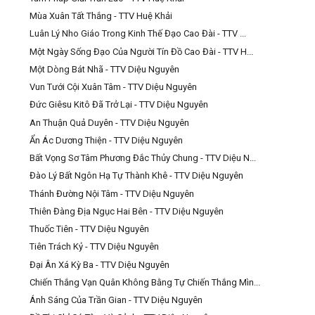
Mùa Xuân Tất Thắng - TTV Huệ Khải
Luân Lý Nho Giáo Trong Kinh Thế Đạo Cao Đài - TTV ...
Một Ngày Sống Đạo Của Người Tín Đồ Cao Đài - TTV H...
Một Dòng Bát Nhã - TTV Diệu Nguyên
Vun Tưới Cội Xuân Tâm - TTV Diệu Nguyên
Đức Giêsu Kitô Đã Trở Lại - TTV Diệu Nguyên
An Thuận Quả Duyên - TTV Diệu Nguyên
Ẩn Ác Dương Thiện - TTV Diệu Nguyên
Bất Vọng Sơ Tâm Phương Đắc Thủy Chung - TTV Diệu N...
Đào Lý Bất Ngôn Hạ Tự Thành Khê - TTV Diệu Nguyên
Thánh Đường Nội Tâm - TTV Diệu Nguyên
Thiên Đàng Địa Ngục Hai Bên - TTV Diệu Nguyên
Thuốc Tiên - TTV Diệu Nguyên
Tiên Trách Kỷ - TTV Diệu Nguyên
Đại Ân Xá Kỳ Ba - TTV Diệu Nguyên
Chiến Thắng Vạn Quân Không Bằng Tự Chiến Thắng Mìn...
Ánh Sáng Của Trần Gian - TTV Diệu Nguyên