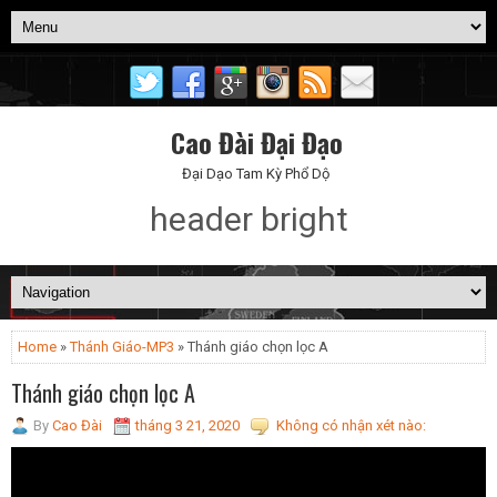
Cao Đài Đại Đạo
Đại Dạo Tam Kỳ Phổ Dộ
header bright
Home
»
Thánh Giáo-MP3
» Thánh giáo chọn lọc A
Thánh giáo chọn lọc A
By
Cao Đài
tháng 3 21, 2020
Không có nhận xét nào: