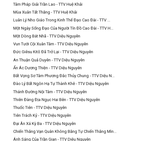
Tâm Pháp Giải Trần Lao - TTV Huệ Khải
Mùa Xuân Tất Thắng - TTV Huệ Khải
Luân Lý Nho Giáo Trong Kinh Thế Đạo Cao Đài - TTV ...
Một Ngày Sống Đạo Của Người Tín Đồ Cao Đài - TTV H...
Một Dòng Bát Nhã - TTV Diệu Nguyên
Vun Tưới Cội Xuân Tâm - TTV Diệu Nguyên
Đức Giêsu Kitô Đã Trở Lại - TTV Diệu Nguyên
An Thuận Quả Duyên - TTV Diệu Nguyên
Ẩn Ác Dương Thiện - TTV Diệu Nguyên
Bất Vọng Sơ Tâm Phương Đắc Thủy Chung - TTV Diệu N...
Đào Lý Bất Ngôn Hạ Tự Thành Khê - TTV Diệu Nguyên
Thánh Đường Nội Tâm - TTV Diệu Nguyên
Thiên Đàng Địa Ngục Hai Bên - TTV Diệu Nguyên
Thuốc Tiên - TTV Diệu Nguyên
Tiên Trách Kỷ - TTV Diệu Nguyên
Đại Ân Xá Kỳ Ba - TTV Diệu Nguyên
Chiến Thắng Vạn Quân Không Bằng Tự Chiến Thắng Mìn...
Ánh Sáng Của Trần Gian - TTV Diệu Nguyên