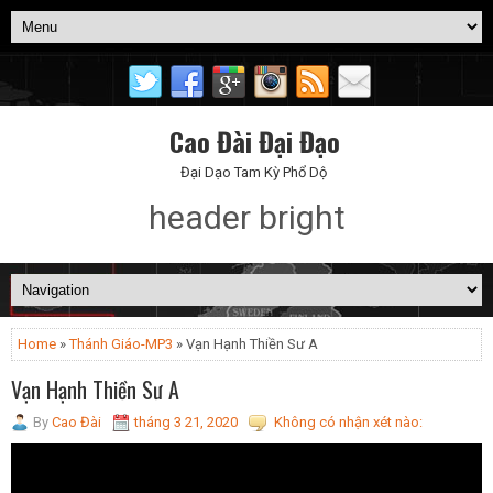
Cao Đài Đại Đạo
Đại Dạo Tam Kỳ Phổ Dộ
header bright
Home
»
Thánh Giáo-MP3
» Vạn Hạnh Thiền Sư A
Vạn Hạnh Thiền Sư A
By
Cao Đài
tháng 3 21, 2020
Không có nhận xét nào: