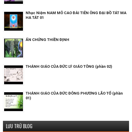
Nhạc Niệm NAM MÔ CAO ĐÀI TIÊN ÔNG ĐẠI BỒ TÁT MA
HA TÁT 01
ẤN CHỨNG THIỀN ĐỊNH
THÁNH GIÁO CỦA ĐỨC LÝ GIÁO TÔNG (phần 02)
THÁNH GIÁO CỦA ĐỨC ĐÔNG PHƯƠNG LÃO TỔ (phần
01)
LƯU TRỮ BLOG