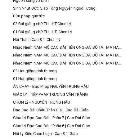
Nguồn sống vô biên
Sinh Nhựt Đức Giáo Tông Nguyễn Ngọc Tương
Bửu pháp quy tức
02 Bài giảng chữ TU - HT.Chơn Lý
01 Bài giảng chữ TU - HT. Chơn Lý
Hội Thánh Cao Đài Chơn Lý
Nhạc Niệm NAM MÔ CAO ĐÀI TIÊN ÔNG ĐẠI BỒ TÁT MA HA...
Nhạc Niệm NAM MÔ CAO ĐÀI TIÊN ÔNG ĐẠI BỒ TÁT MA HA...
Nhạc Niệm NAM MÔ CAO ĐÀI TIÊN ÔNG ĐẠI BỒ TÁT MA HA...
02 Hạt giống tình thương
01 Hạt giống tình thương
ĂN CHAY - Bảo Pháp NGUYỄN TRUNG HẬU
GIÁO LÝ - TIẾP PHÁP TRƯƠNG VĂN TRÀNG
CHƠN LÝ - NGUYỄN TRUNG HẬU
Đạo Cao Đài Châu Thân Giải | Cao Đài Giáo
Giáo Lý Đạo Cao Đài - Phần 7 | Cao Đài Giáo
Giáo Lý Đạo Cao Đài - Phần 6 | Cao Đài Giáo
Hội Lý Xiển Chơn Luận | Cao Đài Giáo