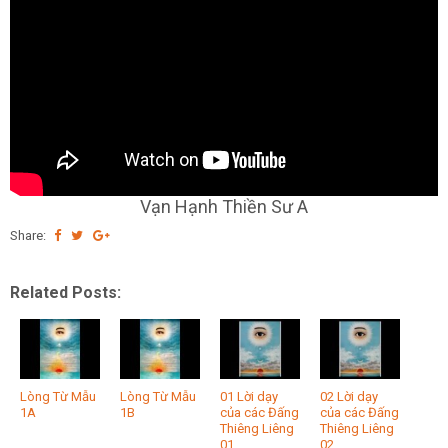
Vạn Hạnh Thiền Sư A
Share:
Related Posts:
Lòng Từ Mẫu
Lòng Từ Mẫu
01 Lời dạy
02 Lời dạy
1A
1B
của các Đấng
của các Đấng
Thiêng Liêng
Thiêng Liêng
01
02