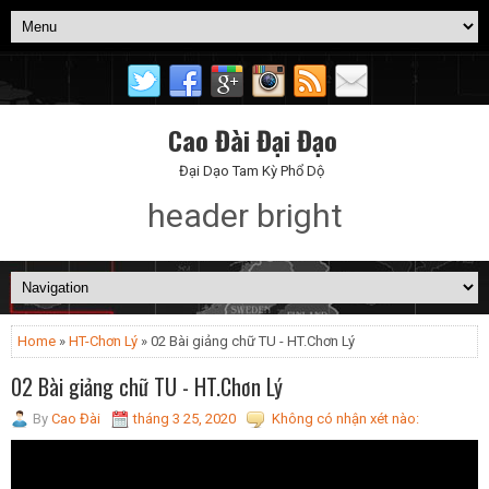
Cao Đài Đại Đạo
Đại Dạo Tam Kỳ Phổ Dộ
header bright
Home
»
HT-Chơn Lý
» 02 Bài giảng chữ TU - HT.Chơn Lý
02 Bài giảng chữ TU - HT.Chơn Lý
By
Cao Đài
tháng 3 25, 2020
Không có nhận xét nào: