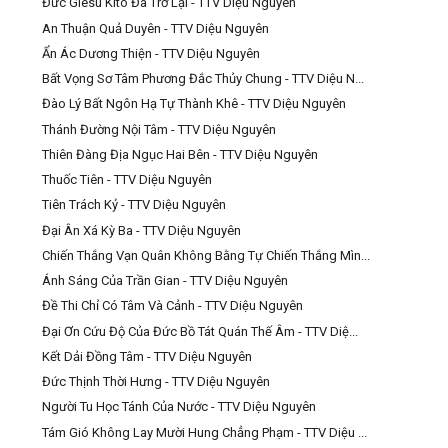
Đức Giêsu Kitô Đã Trở Lại - TTV Diệu Nguyên
An Thuận Quả Duyên - TTV Diệu Nguyên
Ẩn Ác Dương Thiện - TTV Diệu Nguyên
Bất Vọng Sơ Tâm Phương Đắc Thủy Chung - TTV Diệu N...
Đào Lý Bất Ngôn Hạ Tự Thành Khê - TTV Diệu Nguyên
Thánh Đường Nội Tâm - TTV Diệu Nguyên
Thiên Đàng Địa Ngục Hai Bên - TTV Diệu Nguyên
Thuốc Tiên - TTV Diệu Nguyên
Tiên Trách Kỷ - TTV Diệu Nguyên
Đại Ân Xá Kỳ Ba - TTV Diệu Nguyên
Chiến Thắng Vạn Quân Không Bằng Tự Chiến Thắng Mìn...
Ánh Sáng Của Trần Gian - TTV Diệu Nguyên
Đề Thi Chỉ Có Tâm Và Cảnh - TTV Diệu Nguyên
Đại Ơn Cứu Độ Của Đức Bồ Tát Quán Thế Âm - TTV Diệ...
Kết Dải Đồng Tâm - TTV Diệu Nguyên
Đức Thịnh Thời Hưng - TTV Diệu Nguyên
Người Tu Học Tánh Của Nước - TTV Diệu Nguyên
Tám Gió Không Lay Mười Hung Chẳng Phạm - TTV Diệu ...