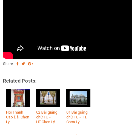
Share:
Related Posts:
Hội Thánh
02 Bài giảng
01 Bài giảng
Cao Đài Chơn
chữ TU -
chữ TU - HT.
Lý
HT.Chơn Lý
Chơn Lý