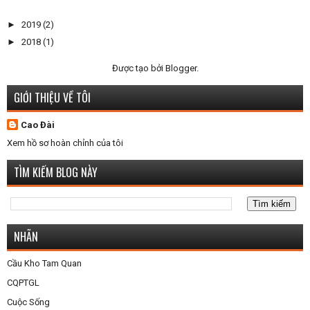
►
2019
(2)
►
2018
(1)
Được tạo bởi
Blogger
.
GIỚI THIỆU VỀ TÔI
Cao Đài
Xem hồ sơ hoàn chỉnh của tôi
TÌM KIẾM BLOG NÀY
NHÃN
Cầu Kho Tam Quan
CQPTGL
Cuộc Sống