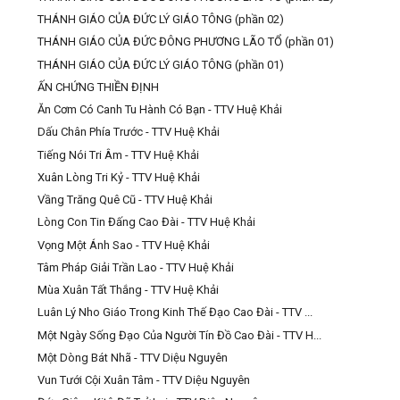
THÁNH GIÁO CỦA ĐỨC LÝ GIÁO TÔNG (phần 02)
THÁNH GIÁO CỦA ĐỨC ĐÔNG PHƯƠNG LÃO TỔ (phần 01)
THÁNH GIÁO CỦA ĐỨC LÝ GIÁO TÔNG (phần 01)
ẤN CHỨNG THIỀN ĐỊNH
Ăn Cơm Có Canh Tu Hành Có Bạn - TTV Huệ Khải
Dấu Chân Phía Trước - TTV Huệ Khải
Tiếng Nói Tri Âm - TTV Huệ Khải
Xuân Lòng Tri Kỷ - TTV Huệ Khải
Vầng Trăng Quê Cũ - TTV Huệ Khải
Lòng Con Tin Đấng Cao Đài - TTV Huệ Khải
Vọng Một Ánh Sao - TTV Huệ Khải
Tâm Pháp Giải Trần Lao - TTV Huệ Khải
Mùa Xuân Tất Thắng - TTV Huệ Khải
Luân Lý Nho Giáo Trong Kinh Thế Đạo Cao Đài - TTV ...
Một Ngày Sống Đạo Của Người Tín Đồ Cao Đài - TTV H...
Một Dòng Bát Nhã - TTV Diệu Nguyên
Vun Tưới Cội Xuân Tâm - TTV Diệu Nguyên