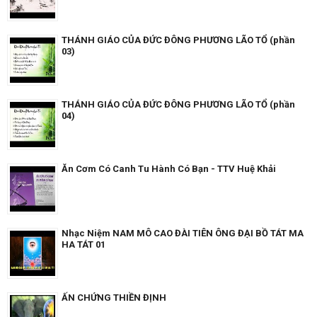
THÁNH GIÁO CỦA ĐỨC ĐÔNG PHƯƠNG LÃO TỔ (phần
03)
THÁNH GIÁO CỦA ĐỨC ĐÔNG PHƯƠNG LÃO TỔ (phần
04)
Ăn Cơm Có Canh Tu Hành Có Bạn - TTV Huệ Khải
Nhạc Niệm NAM MÔ CAO ĐÀI TIÊN ÔNG ĐẠI BỒ TÁT MA
HA TÁT 01
ẤN CHỨNG THIỀN ĐỊNH