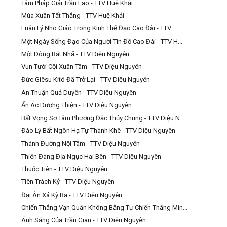
Tâm Pháp Giải Trần Lao - TTV Huệ Khải
Mùa Xuân Tất Thắng - TTV Huệ Khải
Luân Lý Nho Giáo Trong Kinh Thế Đạo Cao Đài - TTV ...
Một Ngày Sống Đạo Của Người Tín Đồ Cao Đài - TTV H...
Một Dòng Bát Nhã - TTV Diệu Nguyên
Vun Tưới Cội Xuân Tâm - TTV Diệu Nguyên
Đức Giêsu Kitô Đã Trở Lại - TTV Diệu Nguyên
An Thuận Quả Duyên - TTV Diệu Nguyên
Ẩn Ác Dương Thiện - TTV Diệu Nguyên
Bất Vọng Sơ Tâm Phương Đắc Thủy Chung - TTV Diệu N...
Đào Lý Bất Ngôn Hạ Tự Thành Khê - TTV Diệu Nguyên
Thánh Đường Nội Tâm - TTV Diệu Nguyên
Thiên Đàng Địa Ngục Hai Bên - TTV Diệu Nguyên
Thuốc Tiên - TTV Diệu Nguyên
Tiên Trách Kỷ - TTV Diệu Nguyên
Đại Ân Xá Kỳ Ba - TTV Diệu Nguyên
Chiến Thắng Vạn Quân Không Bằng Tự Chiến Thắng Mìn...
Ánh Sáng Của Trần Gian - TTV Diệu Nguyên