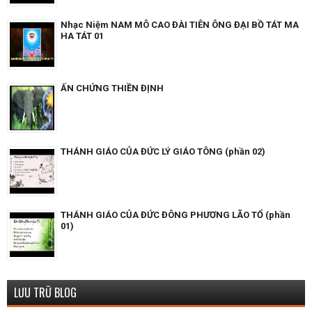
Nhạc Niệm NAM MÔ CAO ĐÀI TIÊN ÔNG ĐẠI BỒ TÁT MA
HA TÁT 01
ẤN CHỨNG THIỀN ĐỊNH
THÁNH GIÁO CỦA ĐỨC LÝ GIÁO TÔNG (phần 02)
THÁNH GIÁO CỦA ĐỨC ĐÔNG PHƯƠNG LÃO TỔ (phần
01)
LƯU TRỮ BLOG