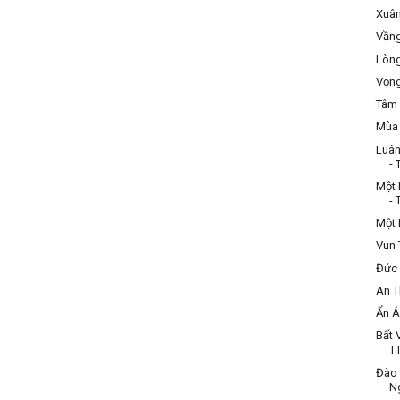
Xuân
Vầng
Lòng
Vọng
Tâm 
Mùa 
Luân
- 
Một 
- 
Một 
Vun 
Đức 
An T
Ẩn Á
Bất 
TT
Đào 
N