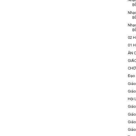
B
Nhạ
B
Nhạ
B
02 H
01 H
ĂN 
GIÁ
CHƠ
Đạo 
Giáo
Giáo
Hội 
Giáo
Giáo
Giáo
Giáo