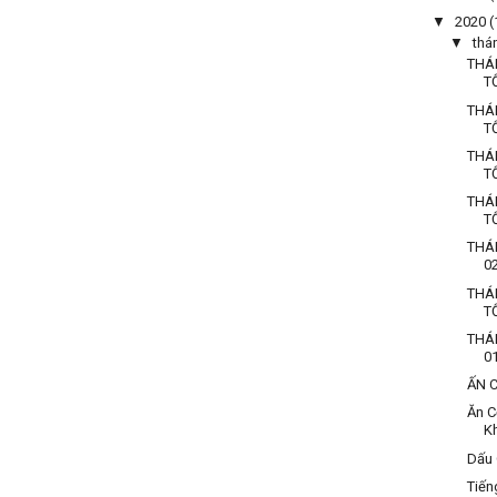
▼
2020
(
▼
thá
THÁ
T
THÁ
T
THÁ
T
THÁ
T
THÁ
0
THÁ
T
THÁ
0
ẤN 
Ăn C
K
Dấu 
Tiến