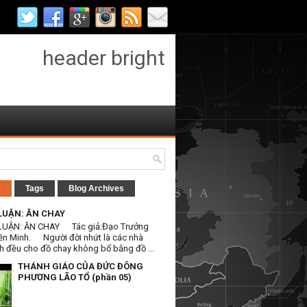
header bright
r
Tags
Blog Archives
LUẬN: ĂN CHAY
LUẬN: ĂN CHAY Tác giả:Đạo Trưởng
ền Minh. Người đời nhứt là các nhà
h đều cho đồ chay không bổ bằng đồ ...
THÁNH GIÁO CỦA ĐỨC ĐÔNG
PHƯƠNG LÃO TỔ (phần 05)