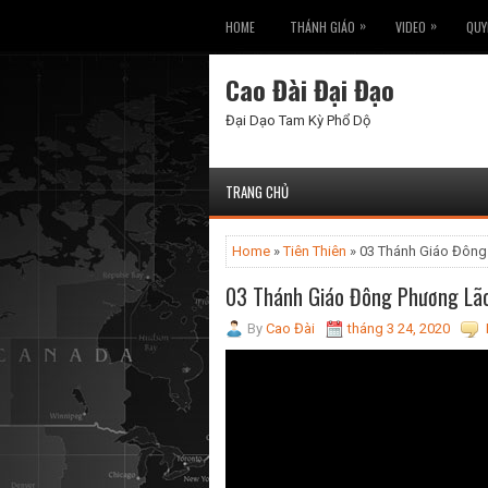
»
»
HOME
THÁNH GIÁO
VIDEO
QUY
Cao Đài Đại Đạo
Đại Dạo Tam Kỳ Phổ Dộ
TRANG CHỦ
Home
»
Tiên Thiên
» 03 Thánh Giáo Đông
03 Thánh Giáo Đông Phương Lão
By
Cao Đài
tháng 3 24, 2020