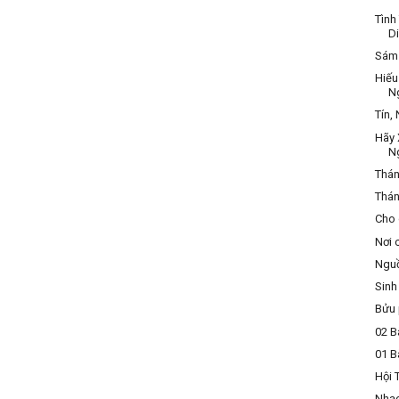
Tình
D
Sám 
Hiếu
N
Tín,
Hãy 
N
Thán
Thán
Cho 
Nơi 
Nguồ
Sinh
Bửu 
02 B
01 B
Hội 
Nhạ