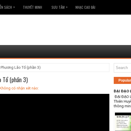
»
»
ỄN SÁCH
THUYẾT MINH
SƯU TẦM
NHẠC CAO ĐÀI
 Phương Lão Tổ (phần 3)
 Tổ (phần 3)
Popula
Không có nhận xét nào:
ĐẠI ĐẠO 
ĐẠI ĐẠO 
Thiên Huy
thông min