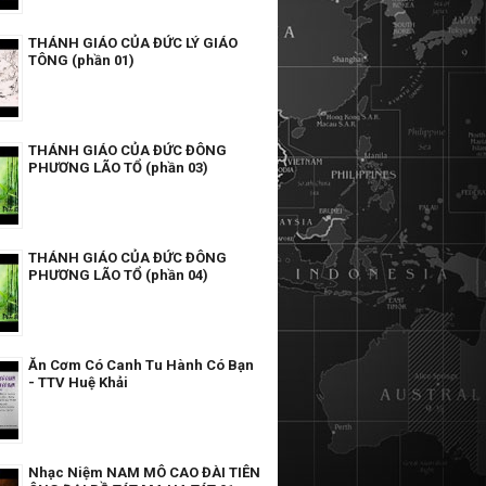
THÁNH GIÁO CỦA ĐỨC LÝ GIÁO
TÔNG (phần 01)
THÁNH GIÁO CỦA ĐỨC ĐÔNG
PHƯƠNG LÃO TỔ (phần 03)
THÁNH GIÁO CỦA ĐỨC ĐÔNG
PHƯƠNG LÃO TỔ (phần 04)
Ăn Cơm Có Canh Tu Hành Có Bạn
- TTV Huệ Khải
Nhạc Niệm NAM MÔ CAO ĐÀI TIÊN