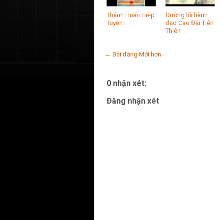
Thánh Huấn Hiệp
Đường lối hành
Tuyễn I
đạo Cao Đài Tiên
Thiên
← Bài đăng Mới hơn
0 nhận xét:
Đăng nhận xét