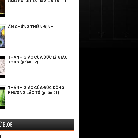
ÔNG ĐẠI BỒ TÁT MA HA TÁT 01
ẤN CHỨNG THIỀN ĐỊNH
THÁNH GIÁO CỦA ĐỨC LÝ GIÁO
TÔNG (phần 02)
THÁNH GIÁO CỦA ĐỨC ĐÔNG
PHƯƠNG LÃO TỔ (phần 01)
Ữ BLOG
1)