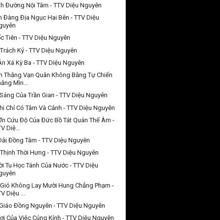
h Đường Nội Tâm - TTV Diệu Nguyên
n Đàng Địa Ngục Hai Bên - TTV Diệu
guyên
c Tiên - TTV Diệu Nguyên
 Trách Kỷ - TTV Diệu Nguyên
Ân Xá Kỳ Ba - TTV Diệu Nguyên
n Thắng Vạn Quân Không Bằng Tự Chiến
ắng Mìn...
Sáng Của Trần Gian - TTV Diệu Nguyên
hi Chỉ Có Tâm Và Cảnh - TTV Diệu Nguyên
Ơn Cứu Độ Của Đức Bồ Tát Quán Thế Âm -
V Diệ...
Dải Đồng Tâm - TTV Diệu Nguyên
Thịnh Thời Hưng - TTV Diệu Nguyên
i Tu Học Tánh Của Nước - TTV Diệu
guyên
Gió Không Lay Mười Hung Chẳng Phạm -
V Diệu ...
Giáo Đồng Nguyên - TTV Diệu Nguyên
Lợi Của Việc Cúng Kính - TTV Diệu Nguyên