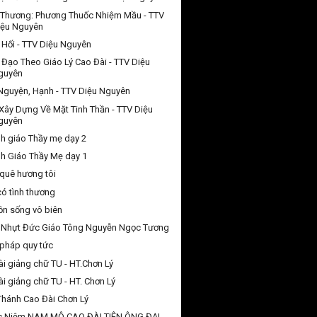
 Thương: Phương Thuốc Nhiệm Mầu - TTV
iệu Nguyên
Hối - TTV Diệu Nguyên
 Đạo Theo Giáo Lý Cao Đài - TTV Diệu
guyên
 Nguyện, Hạnh - TTV Diệu Nguyên
Xây Dựng Về Mặt Tinh Thần - TTV Diệu
guyên
h giáo Thầy mẹ dạy 2
h Giáo Thầy Mẹ dạy 1
quê hương tôi
có tình thương
n sống vô biên
 Nhựt Đức Giáo Tông Nguyễn Ngọc Tương
pháp quy tức
ài giảng chữ TU - HT.Chơn Lý
ài giảng chữ TU - HT. Chơn Lý
Thánh Cao Đài Chơn Lý
c Niệm NAM MÔ CAO ĐÀI TIÊN ÔNG ĐẠI