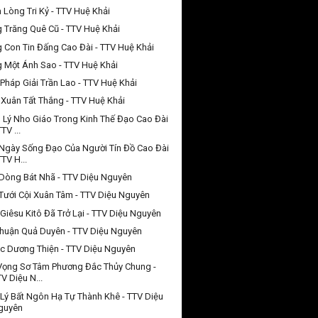
 Lòng Tri Kỷ - TTV Huệ Khải
 Trăng Quê Cũ - TTV Huệ Khải
 Con Tin Đấng Cao Đài - TTV Huệ Khải
 Một Ánh Sao - TTV Huệ Khải
Pháp Giải Trần Lao - TTV Huệ Khải
Xuân Tất Thắng - TTV Huệ Khải
 Lý Nho Giáo Trong Kinh Thế Đạo Cao Đài
TTV ...
Ngày Sống Đạo Của Người Tín Đồ Cao Đài
TTV H...
Dòng Bát Nhã - TTV Diệu Nguyên
Tưới Cội Xuân Tâm - TTV Diệu Nguyên
Giêsu Kitô Đã Trở Lại - TTV Diệu Nguyên
huận Quả Duyên - TTV Diệu Nguyên
c Dương Thiện - TTV Diệu Nguyên
Vọng Sơ Tâm Phương Đắc Thủy Chung -
V Diệu N...
Lý Bất Ngôn Hạ Tự Thành Khê - TTV Diệu
guyên