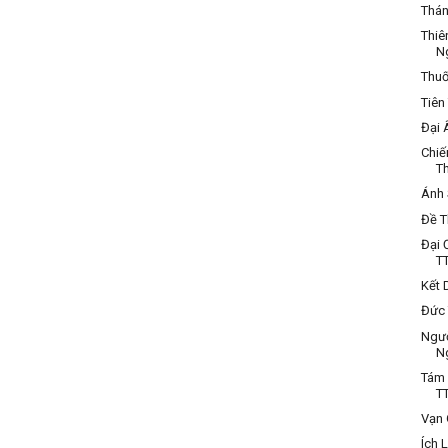
Thán
Thiê
N
Thuố
Tiên
Đại 
Chiế
Th
Ánh 
Đề T
Đại 
TT
Kết 
Đức 
Ngườ
N
Tám 
TT
Vạn 
Ích 