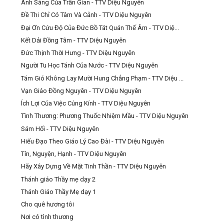
Ánh Sáng Của Trần Gian - TTV Diệu Nguyên
Đề Thi Chỉ Có Tâm Và Cảnh - TTV Diệu Nguyên
Đại Ơn Cứu Độ Của Đức Bồ Tát Quán Thế Âm - TTV Diệ...
Kết Dải Đồng Tâm - TTV Diệu Nguyên
Đức Thịnh Thời Hưng - TTV Diệu Nguyên
Người Tu Học Tánh Của Nước - TTV Diệu Nguyên
Tám Gió Không Lay Mười Hung Chẳng Phạm - TTV Diệu ...
Vạn Giáo Đồng Nguyên - TTV Diệu Nguyên
Ích Lợi Của Việc Cúng Kính - TTV Diệu Nguyên
Tình Thương: Phương Thuốc Nhiệm Mầu - TTV Diệu Nguyên
Sám Hối - TTV Diệu Nguyên
Hiếu Đạo Theo Giáo Lý Cao Đài - TTV Diệu Nguyên
Tín, Nguyện, Hạnh - TTV Diệu Nguyên
Hãy Xây Dựng Về Mặt Tinh Thần - TTV Diệu Nguyên
Thánh giáo Thầy mẹ dạy 2
Thánh Giáo Thầy Mẹ dạy 1
Cho quê hương tôi
Nơi có tình thương