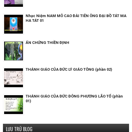
Nhạc Niệm NAM MÔ CAO ĐÀI TIÊN ÔNG ĐẠI BỒ TÁT MA
HA TÁT 01
ẤN CHỨNG THIỀN ĐỊNH
THÁNH GIÁO CỦA ĐỨC LÝ GIÁO TÔNG (phần 02)
THÁNH GIÁO CỦA ĐỨC ĐÔNG PHƯƠNG LÃO TỔ (phần
01)
LƯU TRỮ BLOG