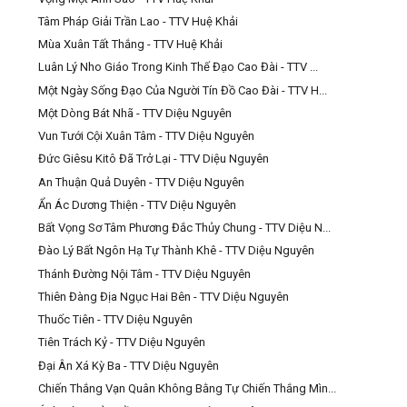
Tâm Pháp Giải Trần Lao - TTV Huệ Khải
Mùa Xuân Tất Thắng - TTV Huệ Khải
Luân Lý Nho Giáo Trong Kinh Thế Đạo Cao Đài - TTV ...
Một Ngày Sống Đạo Của Người Tín Đồ Cao Đài - TTV H...
Một Dòng Bát Nhã - TTV Diệu Nguyên
Vun Tưới Cội Xuân Tâm - TTV Diệu Nguyên
Đức Giêsu Kitô Đã Trở Lại - TTV Diệu Nguyên
An Thuận Quả Duyên - TTV Diệu Nguyên
Ẩn Ác Dương Thiện - TTV Diệu Nguyên
Bất Vọng Sơ Tâm Phương Đắc Thủy Chung - TTV Diệu N...
Đào Lý Bất Ngôn Hạ Tự Thành Khê - TTV Diệu Nguyên
Thánh Đường Nội Tâm - TTV Diệu Nguyên
Thiên Đàng Địa Ngục Hai Bên - TTV Diệu Nguyên
Thuốc Tiên - TTV Diệu Nguyên
Tiên Trách Kỷ - TTV Diệu Nguyên
Đại Ân Xá Kỳ Ba - TTV Diệu Nguyên
Chiến Thắng Vạn Quân Không Bằng Tự Chiến Thắng Mìn...