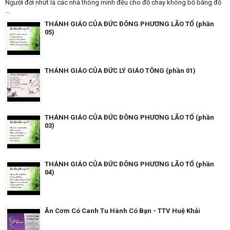
Người đời nhứt là các nhà thông minh đều cho đồ chay không bổ bằng đồ
...
THÁNH GIÁO CỦA ĐỨC ĐÔNG PHƯƠNG LÃO TỔ (phần
05)
THÁNH GIÁO CỦA ĐỨC LÝ GIÁO TÔNG (phần 01)
THÁNH GIÁO CỦA ĐỨC ĐÔNG PHƯƠNG LÃO TỔ (phần
03)
THÁNH GIÁO CỦA ĐỨC ĐÔNG PHƯƠNG LÃO TỔ (phần
04)
Ăn Cơm Có Canh Tu Hành Có Bạn - TTV Huệ Khải