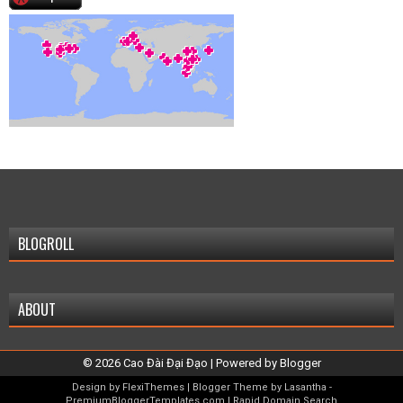
BLOGROLL
ABOUT
©
2026
Cao Đài Đại Đạo
| Powered by
Blogger
Design by
FlexiThemes
| Blogger Theme by
Lasantha
-
PremiumBloggerTemplates.com
|
Rapid Domain Search