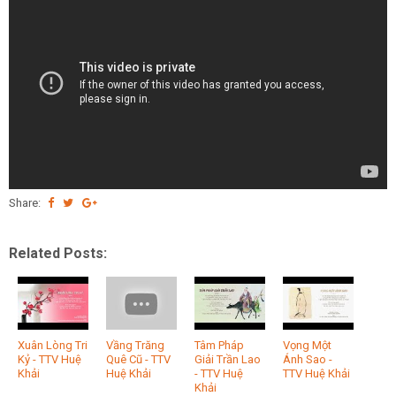
Share:
Related Posts:
Xuân Lòng Tri
Vầng Trăng
Tâm Pháp
Vọng Một
Kỷ - TTV Huệ
Quê Cũ - TTV
Giải Trần Lao
Ánh Sao -
Khải
Huệ Khải
- TTV Huệ
TTV Huệ Khải
Khải