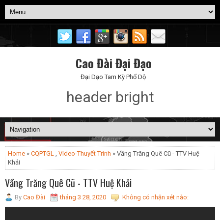
Cao Đài Đại Đạo
Đại Dạo Tam Kỳ Phổ Dộ
header bright
Home
»
CQPTGL
,
Video-Thuyết Trình
» Vầng Trăng Quê Cũ - TTV Huệ
Khải
Vầng Trăng Quê Cũ - TTV Huệ Khải
By
Cao Đài
tháng 3 28, 2020
Không có nhận xét nào: