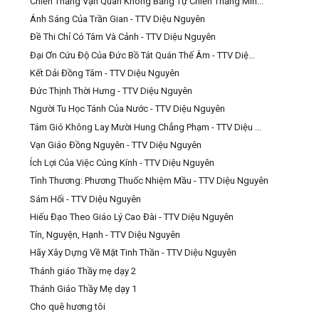
Chiến Thắng Vạn Quân Không Bằng Tự Chiến Thắng Mìn...
Ánh Sáng Của Trần Gian - TTV Diệu Nguyên
Đề Thi Chỉ Có Tâm Và Cảnh - TTV Diệu Nguyên
Đại Ơn Cứu Độ Của Đức Bồ Tát Quán Thế Âm - TTV Diệ...
Kết Dải Đồng Tâm - TTV Diệu Nguyên
Đức Thịnh Thời Hưng - TTV Diệu Nguyên
Người Tu Học Tánh Của Nước - TTV Diệu Nguyên
Tám Gió Không Lay Mười Hung Chẳng Phạm - TTV Diệu ...
Vạn Giáo Đồng Nguyên - TTV Diệu Nguyên
Ích Lợi Của Việc Cúng Kính - TTV Diệu Nguyên
Tình Thương: Phương Thuốc Nhiệm Mầu - TTV Diệu Nguyên
Sám Hối - TTV Diệu Nguyên
Hiếu Đạo Theo Giáo Lý Cao Đài - TTV Diệu Nguyên
Tín, Nguyện, Hạnh - TTV Diệu Nguyên
Hãy Xây Dựng Về Mặt Tinh Thần - TTV Diệu Nguyên
Thánh giáo Thầy mẹ dạy 2
Thánh Giáo Thầy Mẹ dạy 1
Cho quê hương tôi