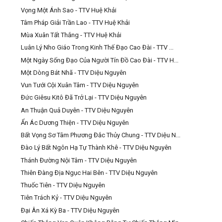
Vọng Một Ánh Sao - TTV Huệ Khải
Tâm Pháp Giải Trần Lao - TTV Huệ Khải
Mùa Xuân Tất Thắng - TTV Huệ Khải
Luân Lý Nho Giáo Trong Kinh Thế Đạo Cao Đài - TTV ...
Một Ngày Sống Đạo Của Người Tín Đồ Cao Đài - TTV H...
Một Dòng Bát Nhã - TTV Diệu Nguyên
Vun Tưới Cội Xuân Tâm - TTV Diệu Nguyên
Đức Giêsu Kitô Đã Trở Lại - TTV Diệu Nguyên
An Thuận Quả Duyên - TTV Diệu Nguyên
Ẩn Ác Dương Thiện - TTV Diệu Nguyên
Bất Vọng Sơ Tâm Phương Đắc Thủy Chung - TTV Diệu N...
Đào Lý Bất Ngôn Hạ Tự Thành Khê - TTV Diệu Nguyên
Thánh Đường Nội Tâm - TTV Diệu Nguyên
Thiên Đàng Địa Ngục Hai Bên - TTV Diệu Nguyên
Thuốc Tiên - TTV Diệu Nguyên
Tiên Trách Kỷ - TTV Diệu Nguyên
Đại Ân Xá Kỳ Ba - TTV Diệu Nguyên