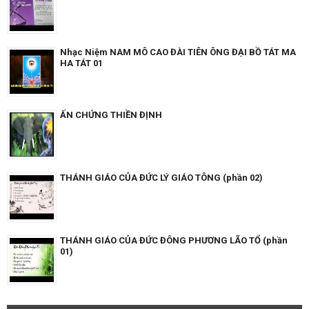
Nhạc Niệm NAM MÔ CAO ĐÀI TIÊN ÔNG ĐẠI BỒ TÁT MA
HA TÁT 01
ẤN CHỨNG THIỀN ĐỊNH
THÁNH GIÁO CỦA ĐỨC LÝ GIÁO TÔNG (phần 02)
THÁNH GIÁO CỦA ĐỨC ĐÔNG PHƯƠNG LÃO TỔ (phần
01)