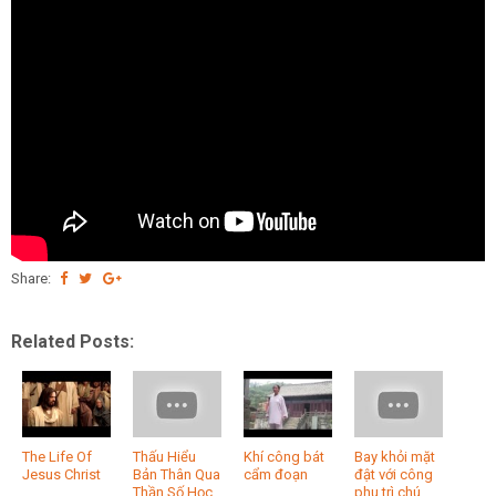
Share:
Related Posts:
The Life Of
Thấu Hiểu
Khí công bát
Bay khỏi mặt
Jesus Christ
Bản Thân Qua
cẩm đoạn
đật với công
Thần Số Học
phu trì chú