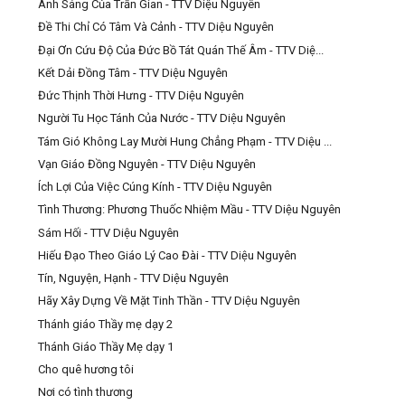
Ánh Sáng Của Trần Gian - TTV Diệu Nguyên
Đề Thi Chỉ Có Tâm Và Cảnh - TTV Diệu Nguyên
Đại Ơn Cứu Độ Của Đức Bồ Tát Quán Thế Âm - TTV Diệ...
Kết Dải Đồng Tâm - TTV Diệu Nguyên
Đức Thịnh Thời Hưng - TTV Diệu Nguyên
Người Tu Học Tánh Của Nước - TTV Diệu Nguyên
Tám Gió Không Lay Mười Hung Chẳng Phạm - TTV Diệu ...
Vạn Giáo Đồng Nguyên - TTV Diệu Nguyên
Ích Lợi Của Việc Cúng Kính - TTV Diệu Nguyên
Tình Thương: Phương Thuốc Nhiệm Mầu - TTV Diệu Nguyên
Sám Hối - TTV Diệu Nguyên
Hiếu Đạo Theo Giáo Lý Cao Đài - TTV Diệu Nguyên
Tín, Nguyện, Hạnh - TTV Diệu Nguyên
Hãy Xây Dựng Về Mặt Tinh Thần - TTV Diệu Nguyên
Thánh giáo Thầy mẹ dạy 2
Thánh Giáo Thầy Mẹ dạy 1
Cho quê hương tôi
Nơi có tình thương