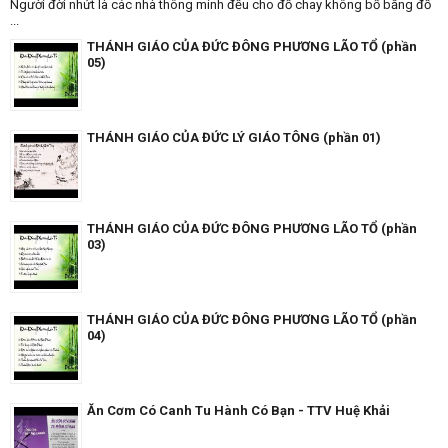
Người đời nhứt là các nhà thông minh đều cho đồ chay không bổ bằng đồ
...
THÁNH GIÁO CỦA ĐỨC ĐÔNG PHƯƠNG LÃO TỔ (phần
05)
THÁNH GIÁO CỦA ĐỨC LÝ GIÁO TÔNG (phần 01)
THÁNH GIÁO CỦA ĐỨC ĐÔNG PHƯƠNG LÃO TỔ (phần
03)
THÁNH GIÁO CỦA ĐỨC ĐÔNG PHƯƠNG LÃO TỔ (phần
04)
Ăn Cơm Có Canh Tu Hành Có Bạn - TTV Huệ Khải