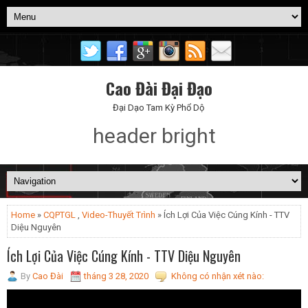
Cao Đài Đại Đạo
Đại Dạo Tam Kỳ Phổ Dộ
header bright
Home
»
CQPTGL
,
Video-Thuyết Trình
» Ích Lợi Của Việc Cúng Kính - TTV
Diệu Nguyên
Ích Lợi Của Việc Cúng Kính - TTV Diệu Nguyên
By
Cao Đài
tháng 3 28, 2020
Không có nhận xét nào: