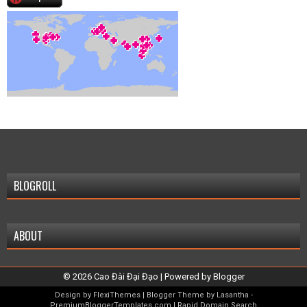
BLOGROLL
ABOUT
©
2026
Cao Đài Đại Đạo
| Powered by
Blogger
Design by
FlexiThemes
| Blogger Theme by
Lasantha
-
PremiumBloggerTemplates.com
|
Rapid Domain Search