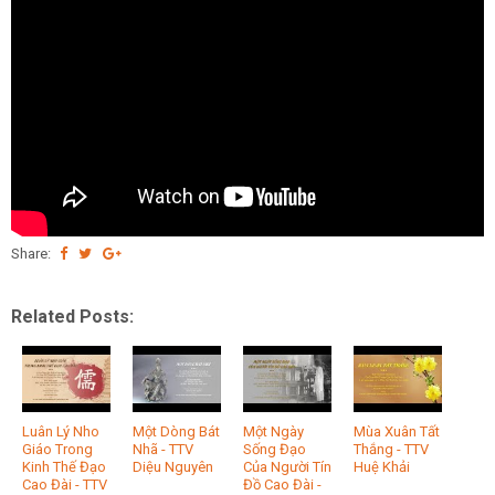
Share:
Related Posts:
Luân Lý Nho
Một Dòng Bát
Một Ngày
Mùa Xuân Tất
Giáo Trong
Nhã - TTV
Sống Đạo
Thắng - TTV
Kinh Thế Đạo
Diệu Nguyên
Của Người Tín
Huệ Khải
Cao Đài - TTV
Đồ Cao Đài -