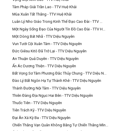
Tâm Pháp Giải Trần Lao - TTV Huệ Khải
Mùa Xuân Tất Thắng - TTV Huệ Khải
Luân Lý Nho Giáo Trong Kinh Thế Đạo Cao Đài - TTV ...
Một Ngày Sống Đạo Của Người Tín Đồ Cao Đài - TTV H...
Một Dòng Bát Nhã - TTV Diệu Nguyên
Vun Tưới Cội Xuân Tâm - TTV Diệu Nguyên
Đức Giêsu Kitô Đã Trở Lại - TTV Diệu Nguyên
An Thuận Quả Duyên - TTV Diệu Nguyên
Ẩn Ác Dương Thiện - TTV Diệu Nguyên
Bất Vọng Sơ Tâm Phương Đắc Thủy Chung - TTV Diệu N...
Đào Lý Bất Ngôn Hạ Tự Thành Khê - TTV Diệu Nguyên
Thánh Đường Nội Tâm - TTV Diệu Nguyên
Thiên Đàng Địa Ngục Hai Bên - TTV Diệu Nguyên
Thuốc Tiên - TTV Diệu Nguyên
Tiên Trách Kỷ - TTV Diệu Nguyên
Đại Ân Xá Kỳ Ba - TTV Diệu Nguyên
Chiến Thắng Vạn Quân Không Bằng Tự Chiến Thắng Mìn...