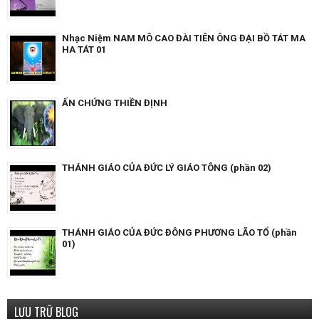
Nhạc Niệm NAM MÔ CAO ĐÀI TIÊN ÔNG ĐẠI BỒ TÁT MA
HA TÁT 01
ẤN CHỨNG THIỀN ĐỊNH
THÁNH GIÁO CỦA ĐỨC LÝ GIÁO TÔNG (phần 02)
THÁNH GIÁO CỦA ĐỨC ĐÔNG PHƯƠNG LÃO TỔ (phần
01)
LƯU TRỮ BLOG