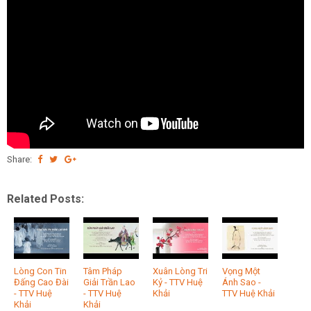
Share:
Related Posts:
Lòng Con Tin
Tâm Pháp
Xuân Lòng Tri
Vọng Một
Đấng Cao Đài
Giải Trần Lao
Kỷ - TTV Huệ
Ánh Sao -
- TTV Huệ
- TTV Huệ
Khải
TTV Huệ Khải
Khải
Khải