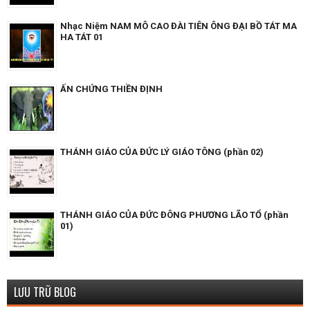
Nhạc Niệm NAM MÔ CAO ĐÀI TIÊN ÔNG ĐẠI BỒ TÁT MA
HA TÁT 01
ẤN CHỨNG THIỀN ĐỊNH
THÁNH GIÁO CỦA ĐỨC LÝ GIÁO TÔNG (phần 02)
THÁNH GIÁO CỦA ĐỨC ĐÔNG PHƯƠNG LÃO TỔ (phần
01)
LƯU TRỮ BLOG