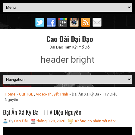
Cao Đài Đại Đạo
Đại Dạo Tam Kỳ Phổ Dộ
header bright
Home
»
CQPTGL
,
Video-Thuyết Trình
» Đại Ân Xá Kỳ Ba - TTV Diệu
Nguyên
Đại Ân Xá Kỳ Ba - TTV Diệu Nguyên
By
Cao Đài
tháng 3 28, 2020
Không có nhận xét nào: