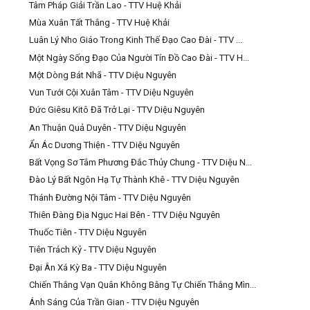
Tâm Pháp Giải Trần Lao - TTV Huệ Khải
Mùa Xuân Tất Thắng - TTV Huệ Khải
Luân Lý Nho Giáo Trong Kinh Thế Đạo Cao Đài - TTV ...
Một Ngày Sống Đạo Của Người Tín Đồ Cao Đài - TTV H...
Một Dòng Bát Nhã - TTV Diệu Nguyên
Vun Tưới Cội Xuân Tâm - TTV Diệu Nguyên
Đức Giêsu Kitô Đã Trở Lại - TTV Diệu Nguyên
An Thuận Quả Duyên - TTV Diệu Nguyên
Ẩn Ác Dương Thiện - TTV Diệu Nguyên
Bất Vọng Sơ Tâm Phương Đắc Thủy Chung - TTV Diệu N...
Đào Lý Bất Ngôn Hạ Tự Thành Khê - TTV Diệu Nguyên
Thánh Đường Nội Tâm - TTV Diệu Nguyên
Thiên Đàng Địa Ngục Hai Bên - TTV Diệu Nguyên
Thuốc Tiên - TTV Diệu Nguyên
Tiên Trách Kỷ - TTV Diệu Nguyên
Đại Ân Xá Kỳ Ba - TTV Diệu Nguyên
Chiến Thắng Vạn Quân Không Bằng Tự Chiến Thắng Mìn...
Ánh Sáng Của Trần Gian - TTV Diệu Nguyên