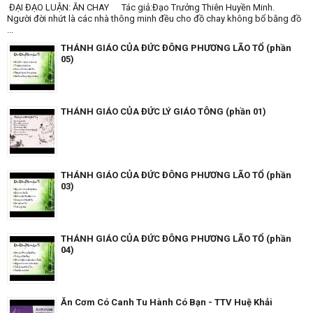
ĐẠI ĐẠO LUẬN: ĂN CHAY Tác giả:Đạo Trưởng Thiên Huyền Minh.
Người đời nhứt là các nhà thông minh đều cho đồ chay không bổ bằng đồ
...
THÁNH GIÁO CỦA ĐỨC ĐÔNG PHƯƠNG LÃO TỔ (phần
05)
THÁNH GIÁO CỦA ĐỨC LÝ GIÁO TÔNG (phần 01)
THÁNH GIÁO CỦA ĐỨC ĐÔNG PHƯƠNG LÃO TỔ (phần
03)
THÁNH GIÁO CỦA ĐỨC ĐÔNG PHƯƠNG LÃO TỔ (phần
04)
Ăn Cơm Có Canh Tu Hành Có Bạn - TTV Huệ Khải