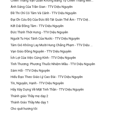
Chiến Thắng Vạn Quân Không Bằng Tự Chiến Thắng Mìn...
Ánh Sáng Của Trần Gian - TTV Diệu Nguyên
Đề Thi Chỉ Có Tâm Và Cảnh - TTV Diệu Nguyên
Đại Ơn Cứu Độ Của Đức Bồ Tát Quán Thế Âm - TTV Diệ...
Kết Dải Đồng Tâm - TTV Diệu Nguyên
Đức Thịnh Thời Hưng - TTV Diệu Nguyên
Người Tu Học Tánh Của Nước - TTV Diệu Nguyên
Tám Gió Không Lay Mười Hung Chẳng Phạm - TTV Diệu ...
Vạn Giáo Đồng Nguyên - TTV Diệu Nguyên
Ích Lợi Của Việc Cúng Kính - TTV Diệu Nguyên
Tình Thương: Phương Thuốc Nhiệm Mầu - TTV Diệu Nguyên
Sám Hối - TTV Diệu Nguyên
Hiếu Đạo Theo Giáo Lý Cao Đài - TTV Diệu Nguyên
Tín, Nguyện, Hạnh - TTV Diệu Nguyên
Hãy Xây Dựng Về Mặt Tinh Thần - TTV Diệu Nguyên
Thánh giáo Thầy mẹ dạy 2
Thánh Giáo Thầy Mẹ dạy 1
Cho quê hương tôi