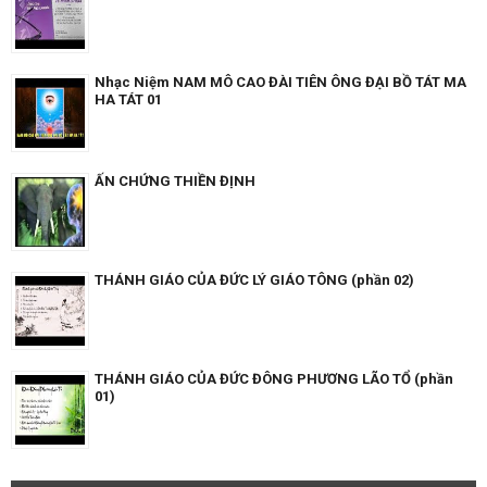
Nhạc Niệm NAM MÔ CAO ĐÀI TIÊN ÔNG ĐẠI BỒ TÁT MA
HA TÁT 01
ẤN CHỨNG THIỀN ĐỊNH
THÁNH GIÁO CỦA ĐỨC LÝ GIÁO TÔNG (phần 02)
THÁNH GIÁO CỦA ĐỨC ĐÔNG PHƯƠNG LÃO TỔ (phần
01)