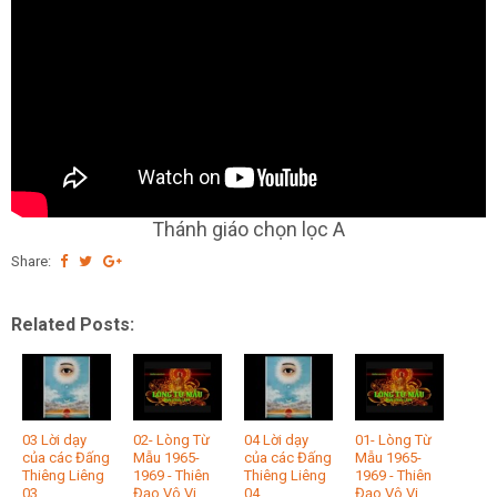
Thánh giáo chọn lọc A
Share:
Related Posts:
03 Lời dạy
02- Lòng Từ
04 Lời dạy
01- Lòng Từ
của các Đấng
Mẫu 1965-
của các Đấng
Mẫu 1965-
Thiêng Liêng
1969 - Thiên
Thiêng Liêng
1969 - Thiên
03
Đạo Vô Vi
04
Đạo Vô Vi