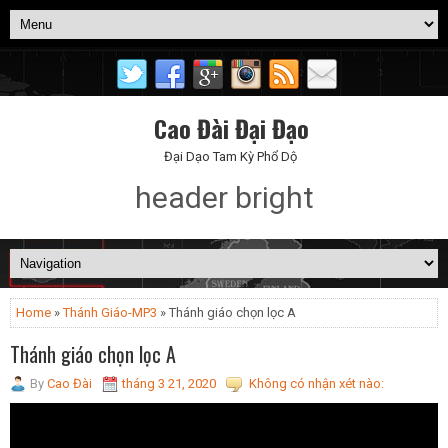
Cao Đài Đại Đạo
Đại Dạo Tam Kỳ Phổ Dộ
header bright
Home
»
Thánh Giáo-MP3
» Thánh giáo chọn lọc A
Thánh giáo chọn lọc A
By
Cao Đài
tháng 3 21, 2020
Không có nhận xét nào: