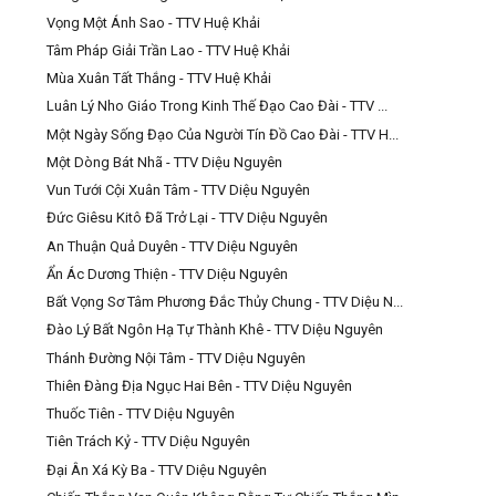
Vọng Một Ánh Sao - TTV Huệ Khải
Tâm Pháp Giải Trần Lao - TTV Huệ Khải
Mùa Xuân Tất Thắng - TTV Huệ Khải
Luân Lý Nho Giáo Trong Kinh Thế Đạo Cao Đài - TTV ...
Một Ngày Sống Đạo Của Người Tín Đồ Cao Đài - TTV H...
Một Dòng Bát Nhã - TTV Diệu Nguyên
Vun Tưới Cội Xuân Tâm - TTV Diệu Nguyên
Đức Giêsu Kitô Đã Trở Lại - TTV Diệu Nguyên
An Thuận Quả Duyên - TTV Diệu Nguyên
Ẩn Ác Dương Thiện - TTV Diệu Nguyên
Bất Vọng Sơ Tâm Phương Đắc Thủy Chung - TTV Diệu N...
Đào Lý Bất Ngôn Hạ Tự Thành Khê - TTV Diệu Nguyên
Thánh Đường Nội Tâm - TTV Diệu Nguyên
Thiên Đàng Địa Ngục Hai Bên - TTV Diệu Nguyên
Thuốc Tiên - TTV Diệu Nguyên
Tiên Trách Kỷ - TTV Diệu Nguyên
Đại Ân Xá Kỳ Ba - TTV Diệu Nguyên