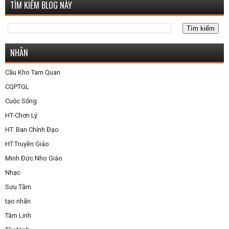
TÌM KIẾM BLOG NÀY
NHÃN
Cầu Kho Tam Quan
CQPTGL
Cuộc Sống
HT-Chơn Lý
HT. Ban Chỉnh Đạo
HT.Truyền Giáo
Minh Đức Nho Giáo
Nhạc
Sưu Tầm
tạo nhãn
Tâm Linh