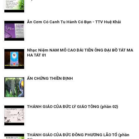
Ăn Cơm Có Canh Tu Hành Có Bạn - TTV Huệ Khải
Nhạc Niệm NAM MÔ CAO ĐÀI TIÊN ÔNG ĐẠI BỒ TÁT MA
HA TÁT 01
ẤN CHỨNG THIỀN ĐỊNH
THÁNH GIÁO CỦA ĐỨC LÝ GIÁO TÔNG (phần 02)
THÁNH GIÁO CỦA ĐỨC ĐÔNG PHƯƠNG LÃO TỔ (phần