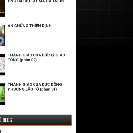
ÔNG ĐẠI BỒ TÁT MA HA TÁT 01
ẤN CHỨNG THIỀN ĐỊNH
THÁNH GIÁO CỦA ĐỨC LÝ GIÁO
TÔNG (phần 02)
THÁNH GIÁO CỦA ĐỨC ĐÔNG
PHƯƠNG LÃO TỔ (phần 01)
Ữ BLOG
1)