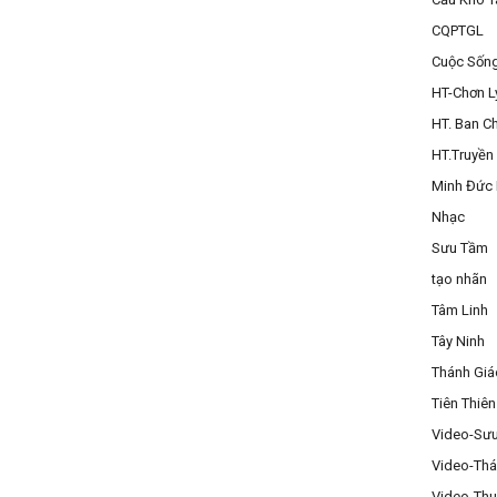
CQPTGL
Cuộc Sốn
HT-Chơn L
HT. Ban C
HT.Truyền
Minh Đức
Nhạc
Sưu Tầm
tạo nhãn
Tâm Linh
Tây Ninh
Thánh Gi
Tiên Thiên
Video-Sư
Video-Thá
Video-Thu