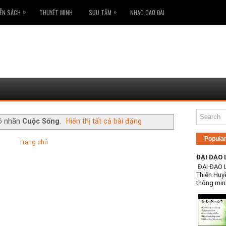
»
»
ỄN SÁCH
THUYẾT MINH
SƯU TẦM
NHẠC CAO ĐÀI
ó nhãn
Cuộc Sống
.
Hiển thị tất cả bài đăng
Popula
Trang chủ
ĐẠI ĐẠO 
ĐẠI ĐẠO 
Thiên Huy
thông min