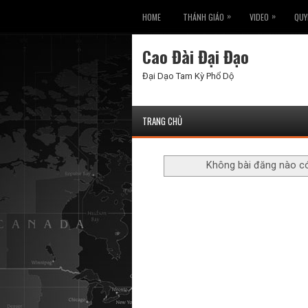
»
»
HOME
THÁNH GIÁO
VIDEO
QUY
Cao Đài Đại Đạo
Đại Dạo Tam Kỳ Phổ Dộ
TRANG CHỦ
Không bài đăng nào c