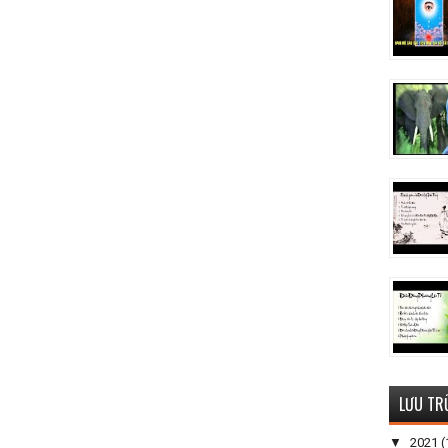
LƯU TR
▼
2021
(