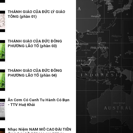
THÁNH GIÁO CỦA ĐỨC LÝ GIÁO
TÔNG (phần 01)
THÁNH GIÁO CỦA ĐỨC ĐÔNG
PHƯƠNG LÃO TỔ (phần 03)
THÁNH GIÁO CỦA ĐỨC ĐÔNG
PHƯƠNG LÃO TỔ (phần 04)
Ăn Cơm Có Canh Tu Hành Có Bạn
- TTV Huệ Khải
Nhạc Niệm NAM MÔ CAO ĐÀI TIÊN