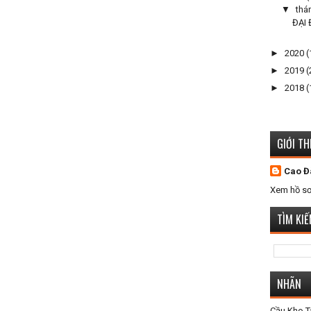
▼
thá
ĐẠI
►
2020
(
►
2019
(
►
2018
(
GIỚI TH
Cao Đ
Xem hồ sơ
TÌM KI
NHÃN
Cầu Kho 