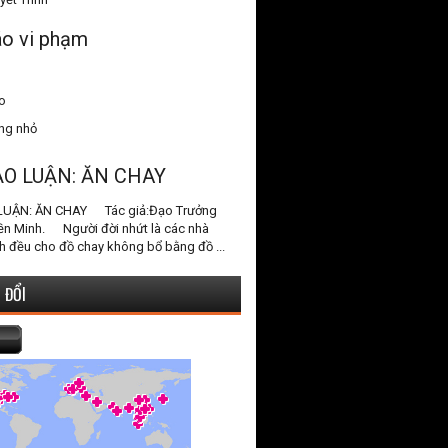
o vi phạm
o
ang nhỏ
ẠO LUẬN: ĂN CHAY
LUẬN: ĂN CHAY Tác giả:Đạo Trưởng
ền Minh. Người đời nhứt là các nhà
h đều cho đồ chay không bổ bằng đồ ...
 ĐỔI