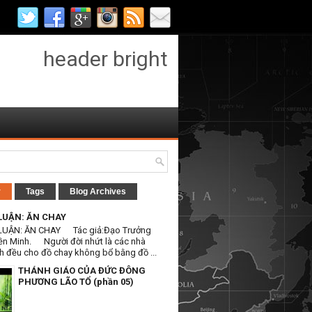
header bright
r
Tags
Blog Archives
LUẬN: ĂN CHAY
LUẬN: ĂN CHAY Tác giả:Đạo Trưởng
ền Minh. Người đời nhứt là các nhà
h đều cho đồ chay không bổ bằng đồ ...
THÁNH GIÁO CỦA ĐỨC ĐÔNG
PHƯƠNG LÃO TỔ (phần 05)