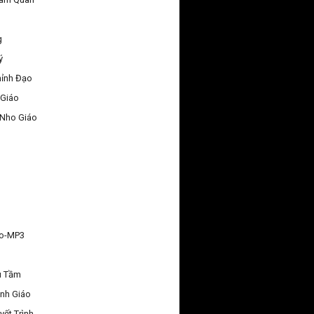
g
ý
hỉnh Đạo
 Giáo
 Nho Giáo
áo-MP3
u Tầm
nh Giáo
yết Trình