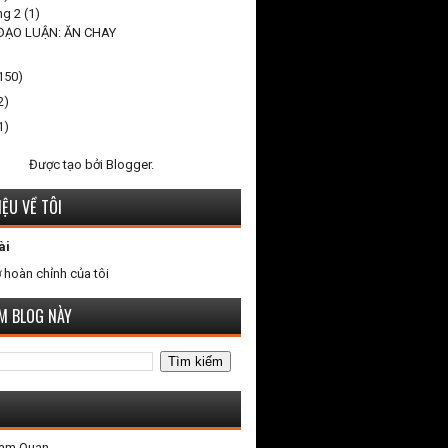
ng 2
(1)
 ĐẠO LUẬN: ĂN CHAY
150)
2)
1)
Được tạo bởi
Blogger
.
IỆU VỀ TÔI
ài
 hoàn chỉnh của tôi
ẾM BLOG NÀY
Tam Quan