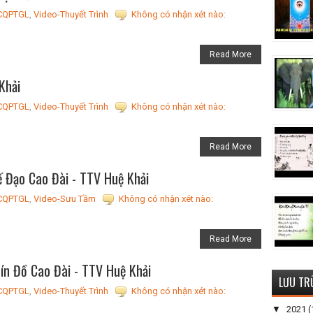
CQPTGL
,
Video-Thuyết Trình
Không có nhận xét nào:
Read More
Khải
CQPTGL
,
Video-Thuyết Trình
Không có nhận xét nào:
Read More
ế Đạo Cao Đài - TTV Huệ Khải
CQPTGL
,
Video-Sưu Tầm
Không có nhận xét nào:
Read More
n Đồ Cao Đài - TTV Huệ Khải
LƯU TR
CQPTGL
,
Video-Thuyết Trình
Không có nhận xét nào:
▼
2021
(