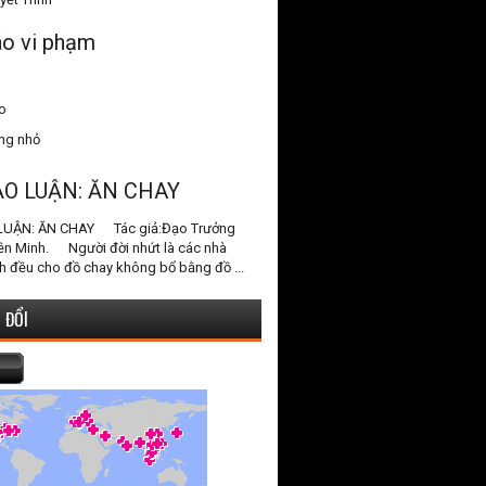
o vi phạm
o
ang nhỏ
ẠO LUẬN: ĂN CHAY
LUẬN: ĂN CHAY Tác giả:Đạo Trưởng
ền Minh. Người đời nhứt là các nhà
h đều cho đồ chay không bổ bằng đồ ...
 ĐỔI