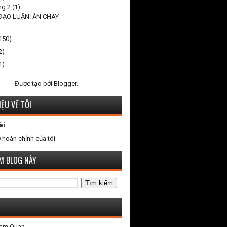
ng 2
(1)
 ĐẠO LUẬN: ĂN CHAY
150)
2)
1)
Được tạo bởi
Blogger
.
IỆU VỀ TÔI
ài
 hoàn chỉnh của tôi
ẾM BLOG NÀY
Tam Quan