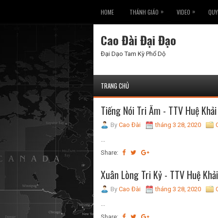
»
»
HOME
THÁNH GIÁO
VIDEO
QUY
Cao Đài Đại Đạo
Đại Dạo Tam Kỳ Phổ Dộ
TRANG CHỦ
Tiếng Nói Tri Âm - TTV Huệ Khải
By
Cao Đài
tháng 3 28, 2020
...
Share:
Xuân Lòng Tri Kỷ - TTV Huệ Khải
By
Cao Đài
tháng 3 28, 2020
...
Share: