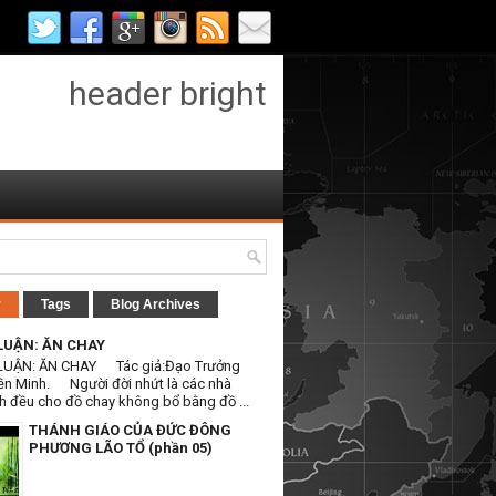
header bright
r
Tags
Blog Archives
LUẬN: ĂN CHAY
LUẬN: ĂN CHAY Tác giả:Đạo Trưởng
ền Minh. Người đời nhứt là các nhà
h đều cho đồ chay không bổ bằng đồ ...
THÁNH GIÁO CỦA ĐỨC ĐÔNG
PHƯƠNG LÃO TỔ (phần 05)