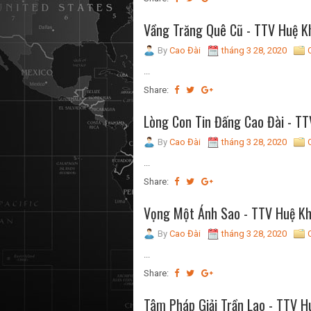
Vầng Trăng Quê Cũ - TTV Huệ K
By
Cao Đài
tháng 3 28, 2020
...
Share:
Lòng Con Tin Đấng Cao Đài - TT
By
Cao Đài
tháng 3 28, 2020
...
Share:
Vọng Một Ánh Sao - TTV Huệ Kh
By
Cao Đài
tháng 3 28, 2020
...
Share:
Tâm Pháp Giải Trần Lao - TTV H