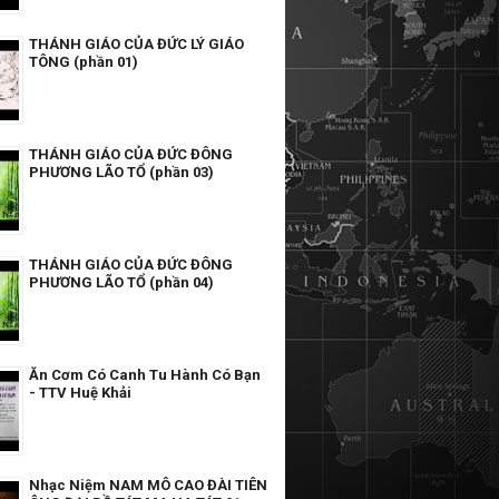
THÁNH GIÁO CỦA ĐỨC LÝ GIÁO
TÔNG (phần 01)
THÁNH GIÁO CỦA ĐỨC ĐÔNG
PHƯƠNG LÃO TỔ (phần 03)
THÁNH GIÁO CỦA ĐỨC ĐÔNG
PHƯƠNG LÃO TỔ (phần 04)
Ăn Cơm Có Canh Tu Hành Có Bạn
- TTV Huệ Khải
Nhạc Niệm NAM MÔ CAO ĐÀI TIÊN