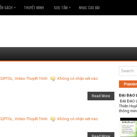
»
»
ỄN SÁCH
THUYẾT MINH
SƯU TẦM
NHẠC CAO ĐÀI
CQPTGL
,
Video-Thuyết Trình
Không có nhận xét nào:
Popula
ĐẠI ĐẠO 
Read More
ĐẠI ĐẠO 
Thiên Huy
thông min
CQPTGL
,
Video-Thuyết Trình
Không có nhận xét nào:
Read More