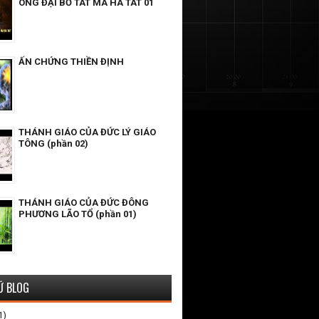
ÔNG ĐẠI BỒ TÁT MA HA TÁT 01
ẤN CHỨNG THIỀN ĐỊNH
THÁNH GIÁO CỦA ĐỨC LÝ GIÁO
TÔNG (phần 02)
THÁNH GIÁO CỦA ĐỨC ĐÔNG
PHƯƠNG LÃO TỔ (phần 01)
Ữ BLOG
1)