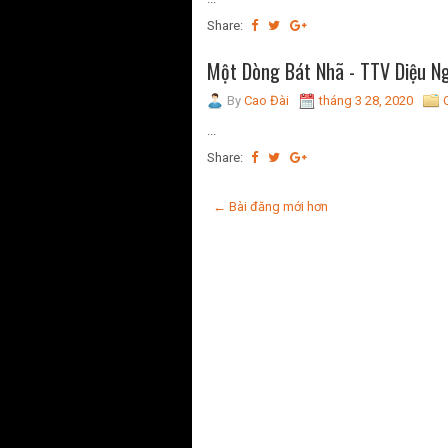
Share:
Một Dòng Bát Nhã - TTV Diệu N
By
Cao Đài
tháng 3 28, 2020
...
Share:
← Bài đăng mới hơn