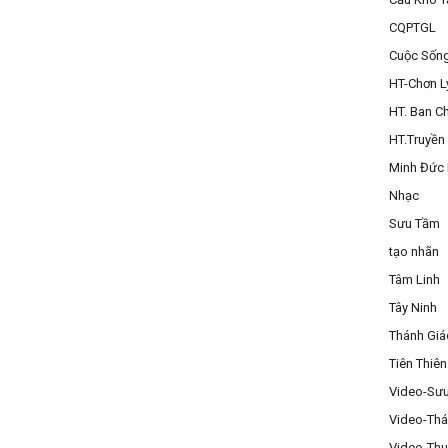
CQPTGL
Cuộc Sốn
HT-Chơn L
HT. Ban C
HT.Truyền
Minh Đức
Nhạc
Sưu Tầm
tạo nhãn
Tâm Linh
Tây Ninh
Thánh Gi
Tiên Thiên
Video-Sư
Video-Thá
Video-Thu