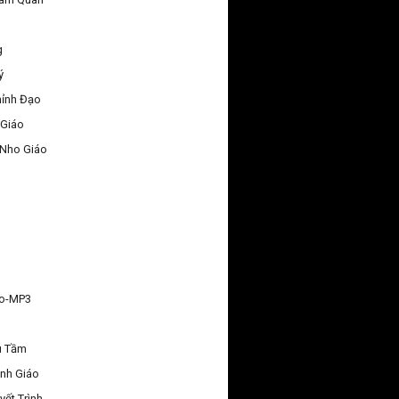
g
ý
hỉnh Đạo
 Giáo
 Nho Giáo
áo-MP3
u Tầm
nh Giáo
yết Trình