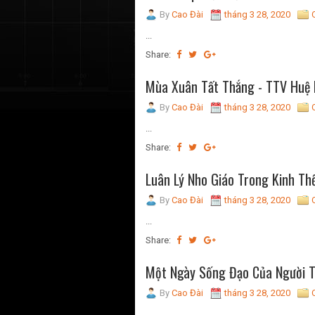
By
Cao Đài
tháng 3 28, 2020
...
Share:
Mùa Xuân Tất Thắng - TTV Huệ 
By
Cao Đài
tháng 3 28, 2020
...
Share:
Luân Lý Nho Giáo Trong Kinh Th
By
Cao Đài
tháng 3 28, 2020
...
Share:
Một Ngày Sống Đạo Của Người Tí
By
Cao Đài
tháng 3 28, 2020
...