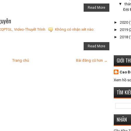
▼
thá
Read More
ĐẠI
guyên
►
2020
(
CQPTGL
,
Video-Thuyết Trình
Không có nhận xét nào:
►
2019
(
►
2018
(
Read More
GIỚI TH
Trang chủ
Bài đăng cũ hơn →
Cao Đ
Xem hồ sơ
TÌM KI
NHÃN
Cầu Kho 