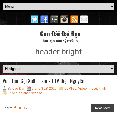
Cao Đài Đại Đạo
Đại Dạo Tam Kỳ Phổ Dộ
header bright
Vun Tưới Cội Xuân Tâm - TTV Diệu Nguyên
By
Cao Đài
tháng 3 28, 2020
CQPTGL
,
Video-Thuyết Trình
Không có nhận xét nào:
...
Share:
Read More