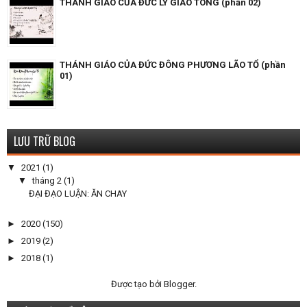
THÁNH GIÁO CỦA ĐỨC LÝ GIÁO TÔNG (phần 02)
THÁNH GIÁO CỦA ĐỨC ĐÔNG PHƯƠNG LÃO TỔ (phần
01)
LƯU TRỮ BLOG
▼
2021
(1)
▼
tháng 2
(1)
ĐẠI ĐẠO LUẬN: ĂN CHAY
►
2020
(150)
►
2019
(2)
►
2018
(1)
Được tạo bởi
Blogger
.