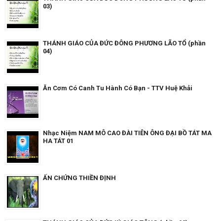
03)
THÁNH GIÁO CỦA ĐỨC ĐÔNG PHƯƠNG LÃO TỔ (phần
04)
Ăn Cơm Có Canh Tu Hành Có Bạn - TTV Huệ Khải
Nhạc Niệm NAM MÔ CAO ĐÀI TIÊN ÔNG ĐẠI BỒ TÁT MA
HA TÁT 01
ẤN CHỨNG THIỀN ĐỊNH