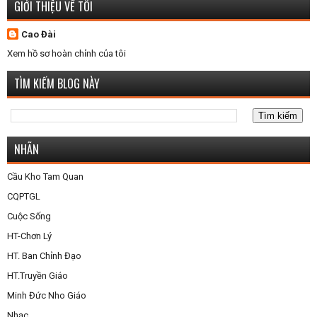
GIỚI THIỆU VỀ TÔI
Cao Đài
Xem hồ sơ hoàn chỉnh của tôi
TÌM KIẾM BLOG NÀY
NHÃN
Cầu Kho Tam Quan
CQPTGL
Cuộc Sống
HT-Chơn Lý
HT. Ban Chỉnh Đạo
HT.Truyền Giáo
Minh Đức Nho Giáo
Nhạc