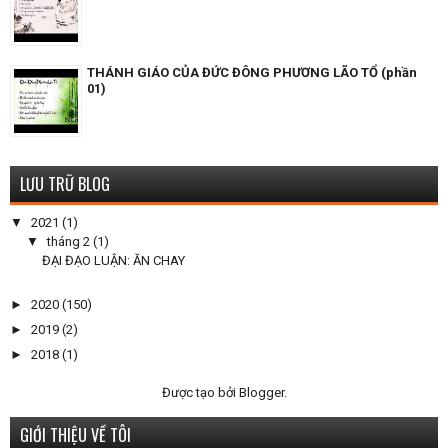
THÁNH GIÁO CỦA ĐỨC ĐÔNG PHƯƠNG LÃO TỔ (phần
01)
LƯU TRỮ BLOG
▼
2021
(1)
▼
tháng 2
(1)
ĐẠI ĐẠO LUẬN: ĂN CHAY
►
2020
(150)
►
2019
(2)
►
2018
(1)
Được tạo bởi
Blogger
.
GIỚI THIỆU VỀ TÔI