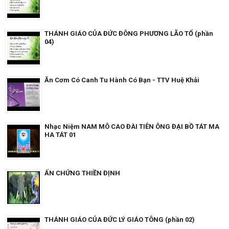
THÁNH GIÁO CỦA ĐỨC ĐÔNG PHƯƠNG LÃO TỔ (phần
04)
Ăn Cơm Có Canh Tu Hành Có Bạn - TTV Huệ Khải
Nhạc Niệm NAM MÔ CAO ĐÀI TIÊN ÔNG ĐẠI BỒ TÁT MA
HA TÁT 01
ẤN CHỨNG THIỀN ĐỊNH
THÁNH GIÁO CỦA ĐỨC LÝ GIÁO TÔNG (phần 02)