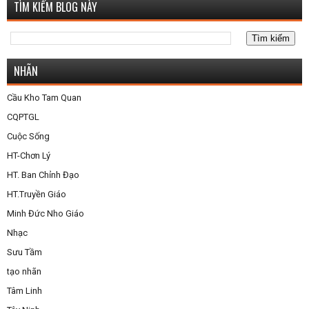
TÌM KIẾM BLOG NÀY
NHÃN
Cầu Kho Tam Quan
CQPTGL
Cuộc Sống
HT-Chơn Lý
HT. Ban Chỉnh Đạo
HT.Truyền Giáo
Minh Đức Nho Giáo
Nhạc
Sưu Tầm
tạo nhãn
Tâm Linh