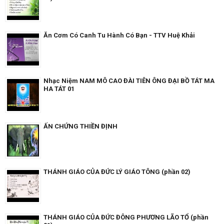
Ăn Cơm Có Canh Tu Hành Có Bạn - TTV Huệ Khải
Nhạc Niệm NAM MÔ CAO ĐÀI TIÊN ÔNG ĐẠI BỒ TÁT MA
HA TÁT 01
ẤN CHỨNG THIỀN ĐỊNH
THÁNH GIÁO CỦA ĐỨC LÝ GIÁO TÔNG (phần 02)
THÁNH GIÁO CỦA ĐỨC ĐÔNG PHƯƠNG LÃO TỔ (phần