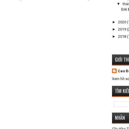
▼
thá
ĐẠI
►
2020
(
►
2019
(
►
2018
(
GIỚI TH
Cao Đ
Xem hồ sơ
TÌM KI
NHÃN
Cầu Kho 