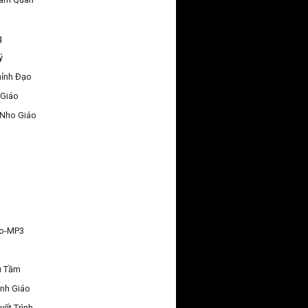
g
ý
hỉnh Đạo
 Giáo
 Nho Giáo
áo-MP3
u Tầm
nh Giáo
yết Trình