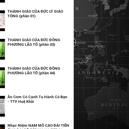
THÁNH GIÁO CỦA ĐỨC LÝ GIÁO
TÔNG (phần 01)
THÁNH GIÁO CỦA ĐỨC ĐÔNG
PHƯƠNG LÃO TỔ (phần 03)
THÁNH GIÁO CỦA ĐỨC ĐÔNG
PHƯƠNG LÃO TỔ (phần 04)
Ăn Cơm Có Canh Tu Hành Có Bạn
- TTV Huệ Khải
Nhạc Niệm NAM MÔ CAO ĐÀI TIÊN