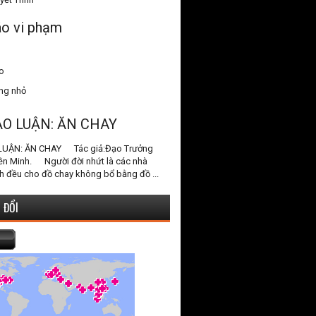
o vi phạm
o
ang nhỏ
ẠO LUẬN: ĂN CHAY
LUẬN: ĂN CHAY Tác giả:Đạo Trưởng
ền Minh. Người đời nhứt là các nhà
h đều cho đồ chay không bổ bằng đồ ...
 ĐỔI