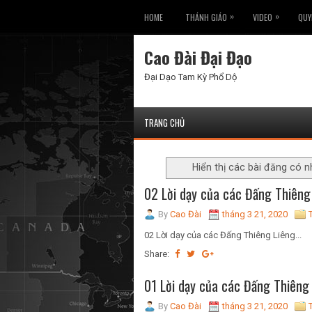
»
»
HOME
THÁNH GIÁO
VIDEO
QUY
Cao Đài Đại Đạo
Đại Dạo Tam Kỳ Phổ Dộ
TRANG CHỦ
Hiển thị các bài đăng có 
02 Lời dạy của các Đấng Thiêng
By
Cao Đài
tháng 3 21, 2020
02 Lời dạy của các Đấng Thiêng Liêng...
Share:
01 Lời dạy của các Đấng Thiêng
By
Cao Đài
tháng 3 21, 2020