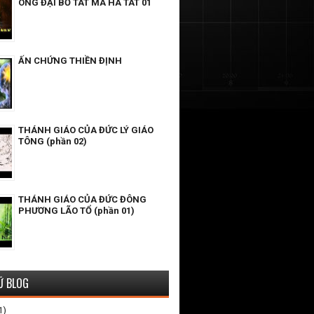
ÔNG ĐẠI BỒ TÁT MA HA TÁT 01
ẤN CHỨNG THIỀN ĐỊNH
THÁNH GIÁO CỦA ĐỨC LÝ GIÁO
TÔNG (phần 02)
THÁNH GIÁO CỦA ĐỨC ĐÔNG
PHƯƠNG LÃO TỔ (phần 01)
Ữ BLOG
1)