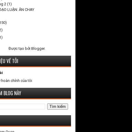
ng 2
(1)
 ĐẠO LUẬN: ĂN CHAY
150)
2)
1)
Được tạo bởi
Blogger
.
IỆU VỀ TÔI
ài
 hoàn chỉnh của tôi
ẾM BLOG NÀY
Tam Quan