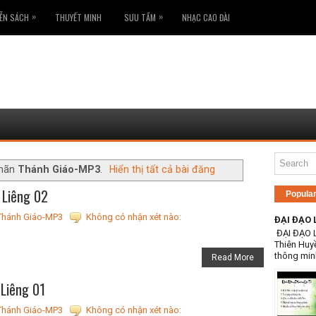
»
»
ỄN SÁCH
THUYẾT MINH
SƯU TẦM
NHẠC CAO ĐÀI
nhãn
Thánh Giáo-MP3
.
Hiển thị tất cả bài đăng
 Liêng 02
Popula
Thánh Giáo-MP3
Không có nhận xét nào:
ĐẠI ĐẠO 
ĐẠI ĐẠO 
Thiên Huy
thông min
Read More
 Liêng 01
Thánh Giáo-MP3
Không có nhận xét nào: