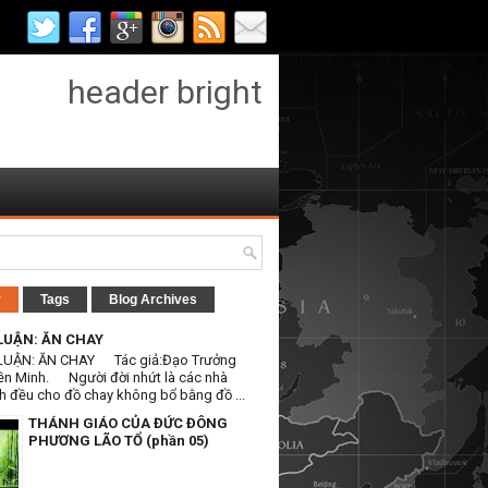
header bright
r
Tags
Blog Archives
LUẬN: ĂN CHAY
LUẬN: ĂN CHAY Tác giả:Đạo Trưởng
ền Minh. Người đời nhứt là các nhà
h đều cho đồ chay không bổ bằng đồ ...
THÁNH GIÁO CỦA ĐỨC ĐÔNG
PHƯƠNG LÃO TỔ (phần 05)