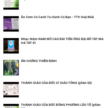
Ăn Cơm Có Canh Tu Hành Có Bạn - TTV Huệ Khải
Nhạc Niệm NAM MÔ CAO ĐÀI TIÊN ÔNG ĐẠI BỒ TÁT MA
HA TÁT 01
ẤN CHỨNG THIỀN ĐỊNH
THÁNH GIÁO CỦA ĐỨC LÝ GIÁO TÔNG (phần 02)
THÁNH GIÁO CỦA ĐỨC ĐÔNG PHƯƠNG LÃO TỔ (phần