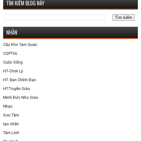
TÌM KIẾM BLOG NÀY
NHÃN
Cầu Kho Tam Quan
CQPTGL
Cuộc Sống
HT-Chơn Lý
HT. Ban Chỉnh Đạo
HT.Truyền Giáo
Minh Đức Nho Giáo
Nhạc
Sưu Tầm
tạo nhãn
Tâm Linh