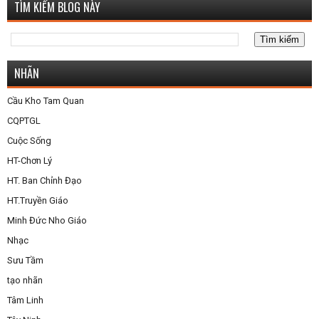
TÌM KIẾM BLOG NÀY
NHÃN
Cầu Kho Tam Quan
CQPTGL
Cuộc Sống
HT-Chơn Lý
HT. Ban Chỉnh Đạo
HT.Truyền Giáo
Minh Đức Nho Giáo
Nhạc
Sưu Tầm
tạo nhãn
Tâm Linh