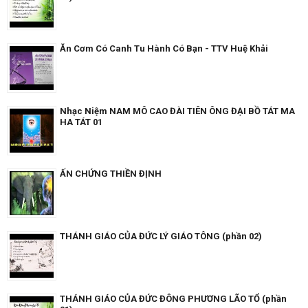
Ăn Cơm Có Canh Tu Hành Có Bạn - TTV Huệ Khải
Nhạc Niệm NAM MÔ CAO ĐÀI TIÊN ÔNG ĐẠI BỒ TÁT MA
HA TÁT 01
ẤN CHỨNG THIỀN ĐỊNH
THÁNH GIÁO CỦA ĐỨC LÝ GIÁO TÔNG (phần 02)
THÁNH GIÁO CỦA ĐỨC ĐÔNG PHƯƠNG LÃO TỔ (phần